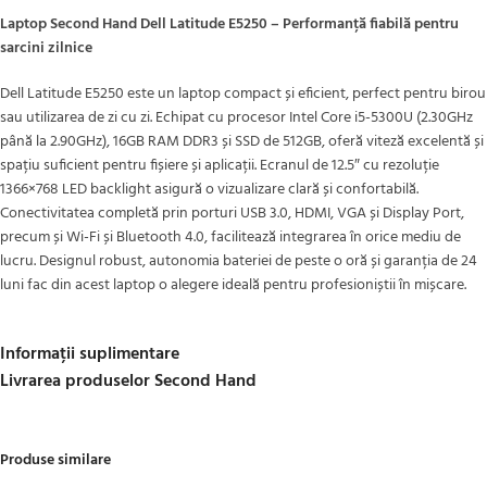
Laptop Second Hand Dell Latitude E5250 – Performanță fiabilă pentru
sarcini zilnice
Dell Latitude E5250 este un laptop compact și eficient, perfect pentru birou
sau utilizarea de zi cu zi. Echipat cu procesor Intel Core i5-5300U (2.30GHz
până la 2.90GHz), 16GB RAM DDR3 și SSD de 512GB, oferă viteză excelentă și
spațiu suficient pentru fișiere și aplicații. Ecranul de 12.5″ cu rezoluție
1366×768 LED backlight asigură o vizualizare clară și confortabilă.
Conectivitatea completă prin porturi USB 3.0, HDMI, VGA și Display Port,
precum și Wi-Fi și Bluetooth 4.0, facilitează integrarea în orice mediu de
lucru. Designul robust, autonomia bateriei de peste o oră și garanția de 24
luni fac din acest laptop o alegere ideală pentru profesioniștii în mișcare.
Informații suplimentare
Livrarea produselor Second Hand
Produse similare