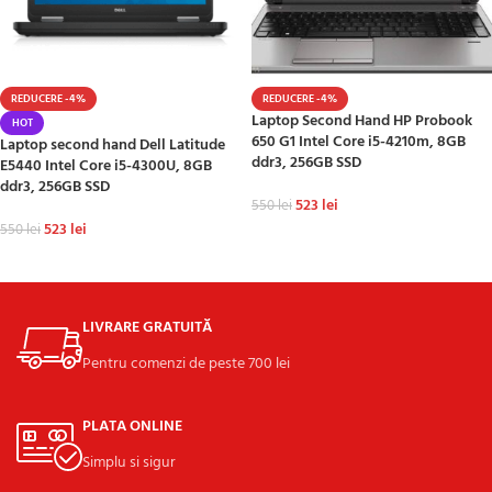
REDUCERE -4%
REDUCERE -4%
Laptop Second Hand HP Probook
HOT
650 G1 Intel Core i5-4210m, 8GB
Laptop second hand Dell Latitude
ddr3, 256GB SSD
E5440 Intel Core i5-4300U, 8GB
ddr3, 256GB SSD
523
lei
550
lei
523
lei
550
lei
ADAUGĂ ÎN COȘ
ADAUGĂ ÎN COȘ
LIVRARE GRATUITĂ
Pentru comenzi de peste 700 lei
PLATA ONLINE
Simplu si sigur