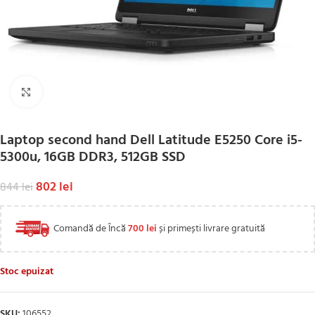
Click to enlarge
Laptop second hand Dell Latitude E5250 Core i5-
5300u, 16GB DDR3, 512GB SSD
802
lei
844
lei
Comandă de Încă
700
lei
și primești livrare gratuită
Stoc epuizat
SKU:
106552