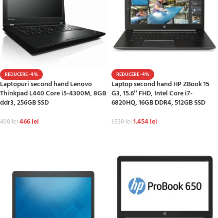
REDUCERE -4%
REDUCERE -4%
Laptopuri second hand Lenovo
Laptop second hand HP ZBook 15
Thinkpad L440 Core i5-4300M, 8GB
G3, 15.6″ FHD, Intel Core i7-
ddr3, 256GB SSD
6820HQ, 16GB DDR4, 512GB SSD
466
lei
1.454
lei
490
lei
1.530
lei
ADAUGĂ ÎN COȘ
ADAUGĂ ÎN COȘ