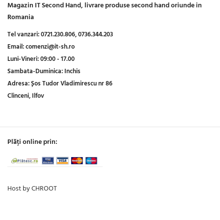
Magazin IT Second Hand, livrare produse second hand oriunde in
Romania
Tel vanzari:
0721.230.806,
0736.344.203
Email:
comenzi@it-sh.ro
Luni-Vineri:
09:00 - 17.00
Sambata-Duminica:
Inchis
Adresa:
Șos Tudor Vladimirescu nr 86
Clinceni, Ilfov
Plăți online prin:
Host by CHROOT