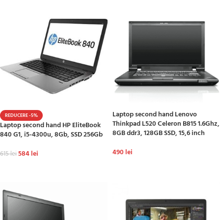
Laptop second hand Lenovo
REDUCERE -5%
Thinkpad L520 Celeron B815 1.6Ghz,
Laptop second hand HP EliteBook
8GB ddr3, 128GB SSD, 15,6 inch
840 G1, i5-4300u, 8Gb, SSD 256Gb
490
lei
584
lei
615
lei
ADAUGĂ ÎN COȘ
ADAUGĂ ÎN COȘ