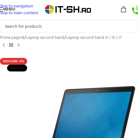
Skip to navigation
MENIU
Skip to main content
Prima pagină
/
Laptop second hand
/
Laptop second hand i3 / i5 / i7
REDUCERE -4%
SOLD OUT