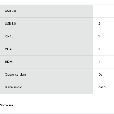
USB 2.0
1
USB 3.0
2
RJ-45
1
VGA
1
HDMI
1
Cititor carduri
Da
Iesire audio
casti
Software