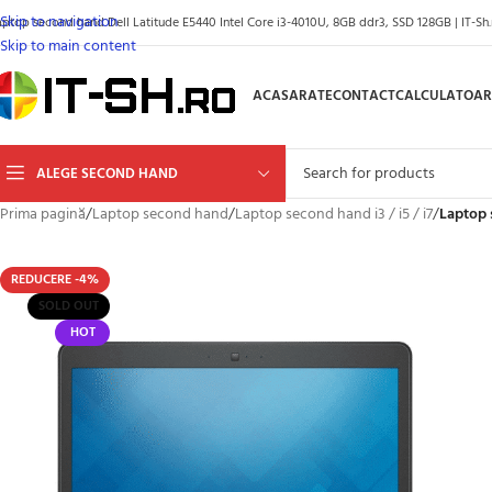
Skip to navigation
aptop second hand Dell Latitude E5440 Intel Core i3-4010U, 8GB ddr3, SSD 128GB | IT-Sh.
Skip to main content
ACASA
RATE
CONTACT
CALCULATOAR
ALEGE SECOND HAND
Prima pagină
/
Laptop second hand
/
Laptop second hand i3 / i5 / i7
/
Laptop 
REDUCERE -4%
SOLD OUT
HOT