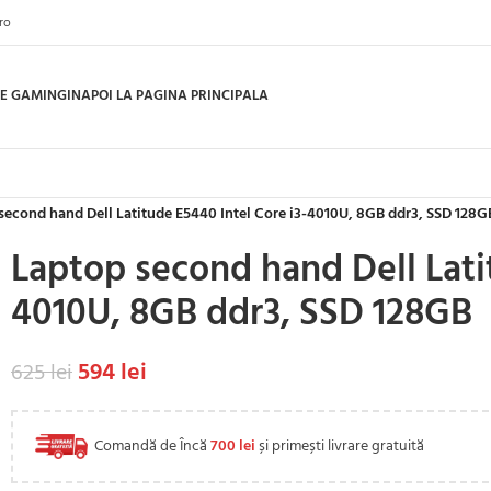
ro
E GAMING
INAPOI LA PAGINA PRINCIPALA
second hand Dell Latitude E5440 Intel Core i3-4010U, 8GB ddr3, SSD 128G
Laptop second hand Dell Lati
4010U, 8GB ddr3, SSD 128GB
594
lei
625
lei
Comandă de Încă
700
lei
și primești livrare gratuită