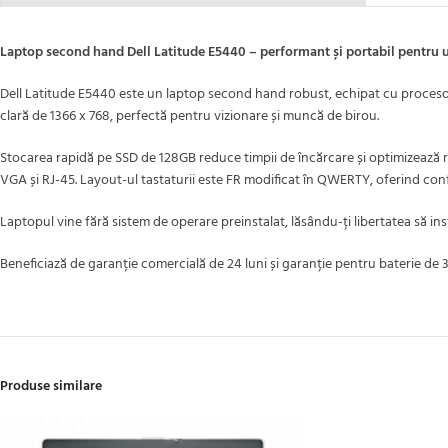
Laptop second hand Dell Latitude E5440 – performant și portabil pentru uz
Dell Latitude E5440 este un laptop second hand robust, echipat cu procesor 
clară de 1366 x 768, perfectă pentru vizionare și muncă de birou.
Stocarea rapidă pe SSD de 128GB reduce timpii de încărcare și optimizează 
VGA și RJ-45. Layout-ul tastaturii este FR modificat în QWERTY, oferind confor
Laptopul vine fără sistem de operare preinstalat, lăsându-ți libertatea să in
Beneficiază de garanție comercială de 24 luni și garanție pentru baterie de 3 lu
Produse similare