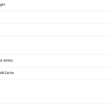
ght
 i3-4010U
MB Cache