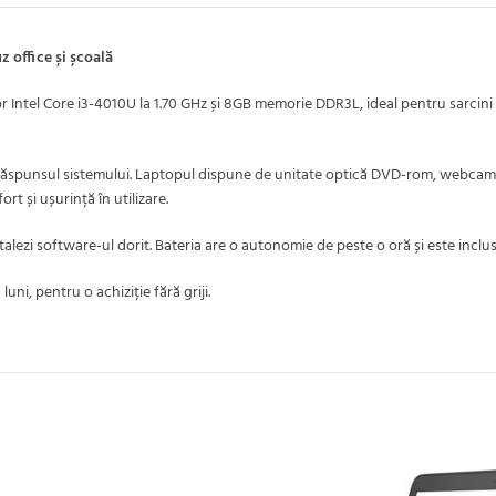
 office și școală
Intel Core i3-4010U la 1.70 GHz și 8GB memorie DDR3L, ideal pentru sarcini z
răspunsul sistemului. Laptopul dispune de unitate optică DVD-rom, webcam in
t și ușurință în utilizare.
stalezi software-ul dorit. Bateria are o autonomie de peste o oră și este incl
ni, pentru o achiziție fără griji.