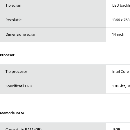
Tip ecran
LED backli
Rezolutie
1366 x 768
Dimensiune ecran
14 inch
Procesor
Tip procesor
Intel Core
Specificatii CPU
1.70Ghz, 3
Memorie RAM
Capacitate RAM (GB)
8GB