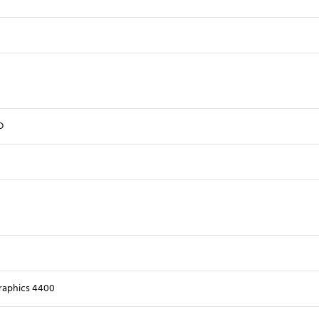
D
raphics 4400