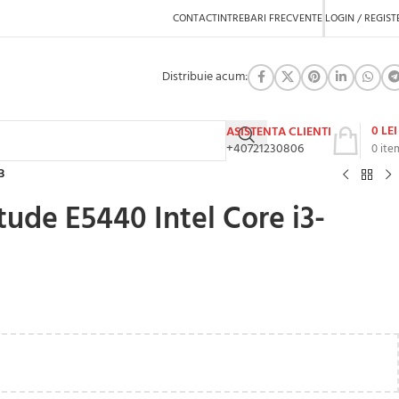
CONTACT
INTREBARI FRECVENTE
LOGIN / REGIST
Distribuie acum:
0
LEI
ASISTENTA CLIENTI
+40721230806
0
ite
B
tude E5440 Intel Core i3-