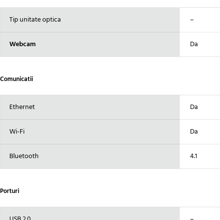
Tip unitate optica
–
Webcam
Da
Comunicatii
Ethernet
Da
Wi-Fi
Da
Bluetooth
4.1
Porturi
USB 2.0
–