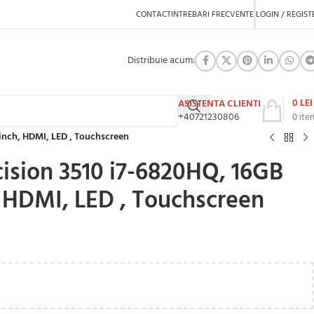
CONTACT
INTREBARI FRECVENTE
LOGIN / REGIST
Distribuie acum:
0
LEI
ASISTENTA CLIENTI
+40721230806
0
ite
inch, HDMI, LED , Touchscreen
ision 3510 i7-6820HQ, 16GB
, HDMI, LED , Touchscreen