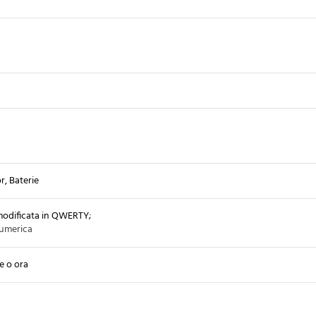
, Baterie
modificata in QWERTY
;
numerica
e o ora