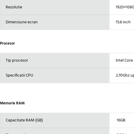
Rezolutie
1920×1080 
Dimensiune ecran
15.6 inch
Procesor
Tip procesor
Intel Core
Specificatii CPU
2.70Ghz up
Memorie RAM
Capacitate RAM (GB)
16GB