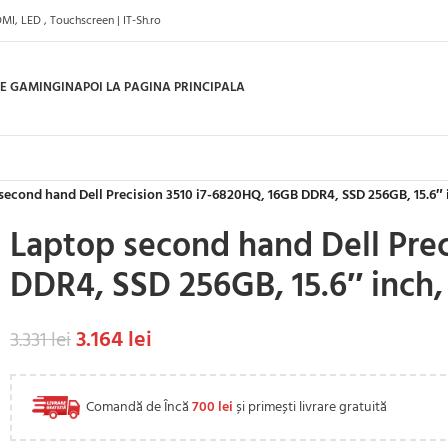
I, LED , Touchscreen | IT-Sh.ro
E GAMING
INAPOI LA PAGINA PRINCIPALA
second hand Dell Precision 3510 i7-6820HQ, 16GB DDR4, SSD 256GB, 15.6″ 
Laptop second hand Dell Prec
DDR4, SSD 256GB, 15.6″ inch
3.164
lei
3.331
lei
Comandă de Încă
700
lei
și primești livrare gratuită