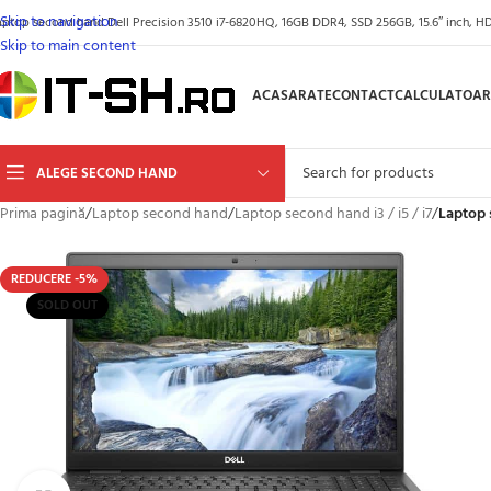
Skip to navigation
aptop second hand Dell Precision 3510 i7-6820HQ, 16GB DDR4, SSD 256GB, 15.6″ inch, HDM
Skip to main content
ACASA
RATE
CONTACT
CALCULATOAR
ALEGE SECOND HAND
Prima pagină
/
Laptop second hand
/
Laptop second hand i3 / i5 / i7
/
Laptop 
REDUCERE -5%
SOLD OUT