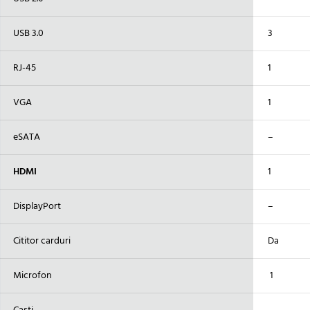
USB 3.0
3
RJ-45
1
VGA
1
eSATA
–
HDMI
1
DisplayPort
–
Cititor carduri
Da
Microfon
1