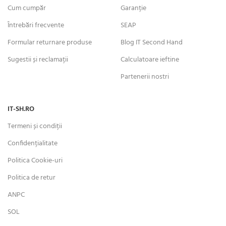
Cum cumpăr
Garanție
Întrebări frecvente
SEAP
Formular returnare produse
Blog IT Second Hand
Sugestii și reclamații
Calculatoare ieftine
Partenerii nostri
IT-SH.RO
Termeni și condiții
Confidențialitate
Politica Cookie-uri
Politica de retur
ANPC
SOL