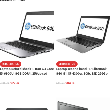
Produse similare
REDUCERE -5%
REDUCERE -5%
Laptop Refurbished HP 840 G3 Core
Laptop second hand HP EliteBook
i5-6300U, 8GB DDR4, 256gb ssd
840 G1, i5-4300u, 8Gb, SSD 256Gb
665
lei
584
lei
700
lei
615
lei
ADAUGĂ ÎN COȘ
ADAUGĂ ÎN COȘ