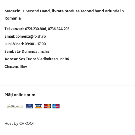
Magazin IT Second Hand, livrare produse second hand oriunde in
Romania
Tel vanzari:
0721.230.806,
0736.344.203
Email:
comenzi@it-sh.ro
Luni-Vineri:
09:00 - 17.00
Sambata-Duminica:
Inchis
Adresa:
Șos Tudor Vladimirescu nr 86
Clinceni, Ilfov
Plăți online prin:
Host by CHROOT