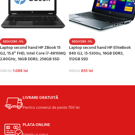
REDUCERE -4%
REDUCERE -5%
Laptop second hand HP ZBook 15
Laptop second hand HP EliteBook
G2, 15.6″ FHD, Intel Core i7-4810MQ
840 G2, i5-5300u, 16GB DDR3,
2.80GHz, 16GB DDR3, 256GB SSD
512GB SSD
1.088
lei
855
lei
1.145
lei
900
lei
ADAUGĂ ÎN COȘ
ADAUGĂ ÎN COȘ
LIVRARE GRATUITĂ
Pentru comenzi de peste 700 lei
PLATA ONLINE
Simplu si sigur