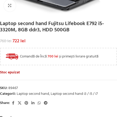
Click to enlarge
Laptop second hand Fujitsu Lifebook E792 i5-
3320M, 8GB ddr3, HDD 500GB
722
lei
760
lei
Comandă de Încă
700
lei
și primești livrare gratuită
Stoc epuizat
SKU:
89467
Categorii:
Laptop second hand
,
Laptop second hand i3 / i5 / i7
Share: