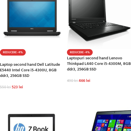
REDUCERE -4%
REDUCERE -4%
Laptopuri second hand Lenovo
HOT
Thinkpad L440 Core i5-4300M, 8GB
Laptop second hand Dell Latitude
ddr3, 256GB SSD
E5440 Intel Core i5-4300U, 8GB
ddr3, 256GB SSD
466
lei
490
lei
523
lei
550
lei
ADAUGĂ ÎN COȘ
ADAUGĂ ÎN COȘ