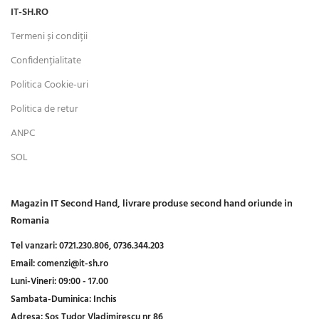
IT-SH.RO
Termeni și condiții
Confidențialitate
Politica Cookie-uri
Politica de retur
ANPC
SOL
Magazin IT Second Hand, livrare produse second hand oriunde in
Romania
Tel vanzari:
0721.230.806,
0736.344.203
Email:
comenzi@it-sh.ro
Luni-Vineri:
09:00 - 17.00
Sambata-Duminica:
Inchis
Adresa:
Șos Tudor Vladimirescu nr 86