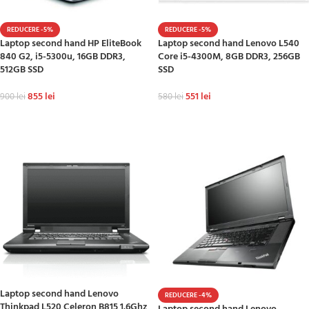
REDUCERE -5%
REDUCERE -5%
Laptop second hand HP EliteBook
Laptop second hand Lenovo L540
840 G2, i5-5300u, 16GB DDR3,
Core i5-4300M, 8GB DDR3, 256GB
512GB SSD
SSD
855
lei
551
lei
900
lei
580
lei
ADAUGĂ ÎN COȘ
ADAUGĂ ÎN COȘ
Laptop second hand Lenovo
REDUCERE -4%
Thinkpad L520 Celeron B815 1.6Ghz,