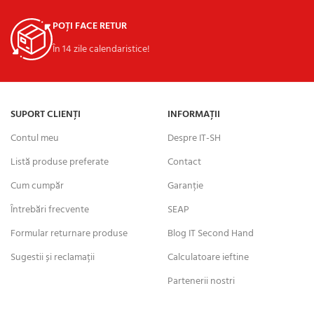
POȚI FACE RETUR
În 14 zile calendaristice!
SUPORT CLIENȚI
INFORMAȚII
Contul meu
Despre IT-SH
Listă produse preferate
Contact
Cum cumpăr
Garanție
Întrebări frecvente
SEAP
Formular returnare produse
Blog IT Second Hand
Sugestii și reclamații
Calculatoare ieftine
Partenerii nostri