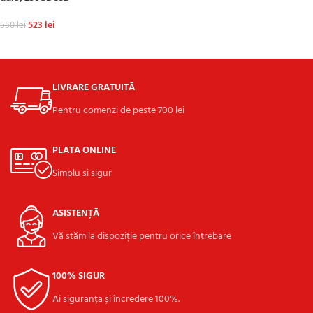
523
lei
550
lei
ADAUGĂ ÎN COȘ
LIVRARE GRATUITĂ
Pentru comenzi de peste 700 lei
PLATA ONLINE
Simplu si sigur
ASISTENȚĂ
Vă stăm la dispoziție pentru orice întrebare
100% SIGUR
Ai siguranța și încredere 100%.