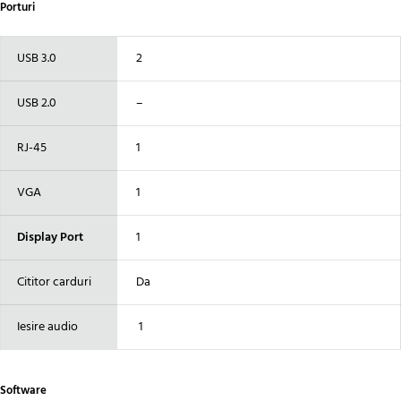
Porturi
USB 3.0
2
USB 2.0
–
RJ-45
1
VGA
1
Display Port
1
Cititor carduri
Da
Iesire audio
1
Software