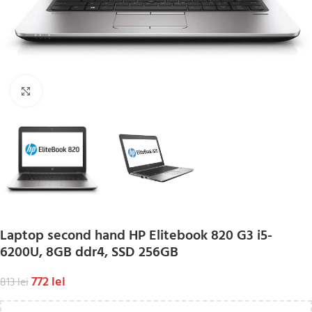
Click to enlarge
Laptop second hand HP Elitebook 820 G3 i5-
6200U, 8GB ddr4, SSD 256GB
772
lei
813
lei