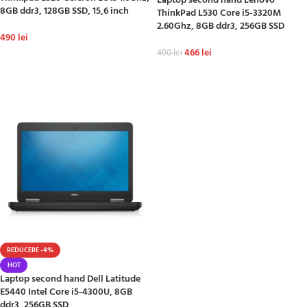
Laptop second hand Lenovo
8GB ddr3, 128GB SSD, 15,6 inch
ThinkPad L530 Core i5-3320M
2.60Ghz, 8GB ddr3, 256GB SSD
490
lei
466
lei
490
lei
ADAUGĂ ÎN COȘ
ADAUGĂ ÎN COȘ
REDUCERE -4%
HOT
Laptop second hand Dell Latitude
E5440 Intel Core i5-4300U, 8GB
ddr3, 256GB SSD