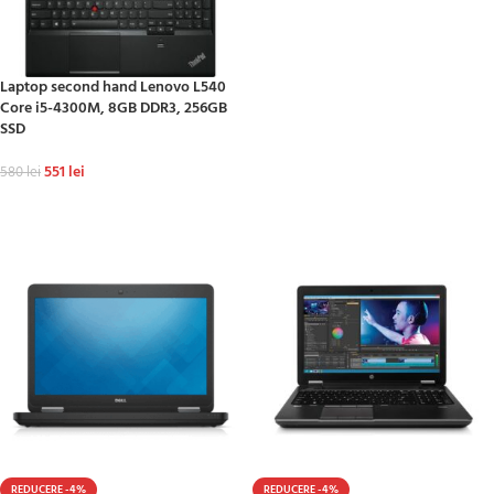
Laptop second hand Lenovo L540
Core i5-4300M, 8GB DDR3, 256GB
SSD
551
lei
580
lei
ADAUGĂ ÎN COȘ
REDUCERE -4%
REDUCERE -4%