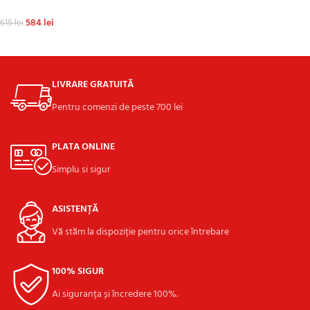
584
lei
615
lei
ADAUGĂ ÎN COȘ
LIVRARE GRATUITĂ
Pentru comenzi de peste 700 lei
PLATA ONLINE
Simplu si sigur
ASISTENȚĂ
Vă stăm la dispoziție pentru orice întrebare
100% SIGUR
Ai siguranța și încredere 100%.