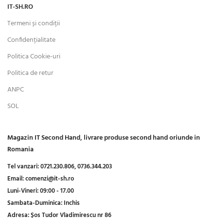
IT-SH.RO
Termeni și condiții
Confidențialitate
Politica Cookie-uri
Politica de retur
ANPC
SOL
Magazin IT Second Hand, livrare produse second hand oriunde in
Romania
Tel vanzari:
0721.230.806,
0736.344.203
Email:
comenzi@it-sh.ro
Luni-Vineri:
09:00 - 17.00
Sambata-Duminica:
Inchis
Adresa:
Șos Tudor Vladimirescu nr 86