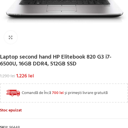
Click to enlarge
Laptop second hand HP Elitebook 820 G3 i7-
6500U, 16GB DDR4, 512GB SSD
1.226
lei
1.290
lei
Comandă de Încă
700
lei
și primești livrare gratuită
Stoc epuizat
SKU:
96448