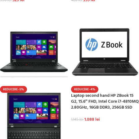
523
lei
399
lei
550
lei
420
lei
ADAUGĂ ÎN COȘ
ADAUGĂ ÎN COȘ
REDUCERE -5%
REDUCERE -4%
Laptop second hand HP ZBook 15
G2, 15.6″ FHD, Intel Core i7-4810MQ
2.80GHz, 16GB DDR3, 256GB SSD
1.088
lei
1.145
lei
ADAUGĂ ÎN COȘ