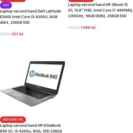
Laptop second hand HP ZBook 15
HOT
G1, 15.6″ FHD, Intel Core i7-4810MQ
Laptop second hand Dell Latitude
2.80GHz, 16GB DDR3, 256GB SSD
E5440 Intel Core i5-4300U, 8GB
ddr3, 256GB SSD
1.088
lei
1.145
lei
523
lei
550
lei
ADAUGĂ ÎN COȘ
ADAUGĂ ÎN COȘ
REDUCERE -5%
Laptop second hand HP EliteBook
840 G1, i5-4300u, 8Gb, SSD 256Gb