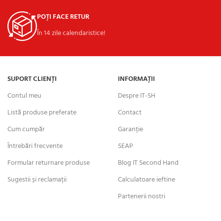
POȚI FACE RETUR
În 14 zile calendaristice!
SUPORT CLIENȚI
INFORMAȚII
Contul meu
Despre IT-SH
Listă produse preferate
Contact
Cum cumpăr
Garanție
Întrebări frecvente
SEAP
Formular returnare produse
Blog IT Second Hand
Sugestii și reclamații
Calculatoare ieftine
Partenerii nostri