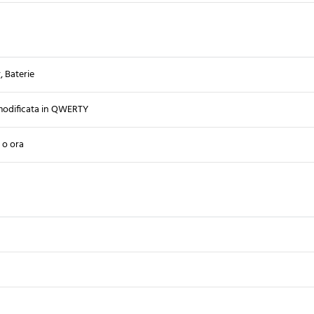
, Baterie
modificata in QWERTY
 o ora