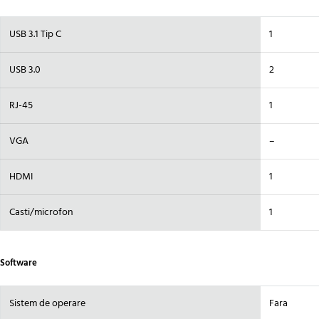
USB 3.1 Tip C
1
USB 3.0
2
RJ-45
1
VGA
–
HDMI
1
Casti/microfon
1
Software
Sistem de operare
Fara