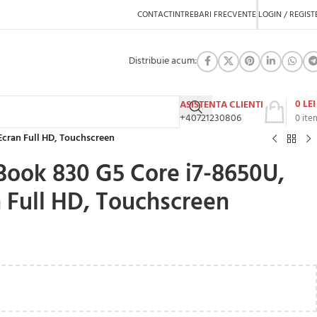
CONTACT
INTREBARI FRECVENTE
LOGIN / REGIST
Distribuie acum:
0
LEI
ASISTENTA CLIENTI
+40721230806
0
ite
Ecran Full HD, Touchscreen
Book 830 G5 Core i7-8650U,
 Full HD, Touchscreen