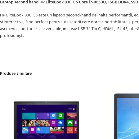
Laptop second hand HP EliteBook 830 G5 Core i7-8650U, 16GB DDR4, SSD 
HP EliteBook 830 G5 este un laptop second-hand de înaltă performanță, ech
și interactivă, fiind perfect pentru utilizatorii care doresc portabilitate ș
asemenea, porturile sale versatile, inclusiv USB 3.1 Tip C, HDMI și RJ-45, o
profesioniști.
Produse similare