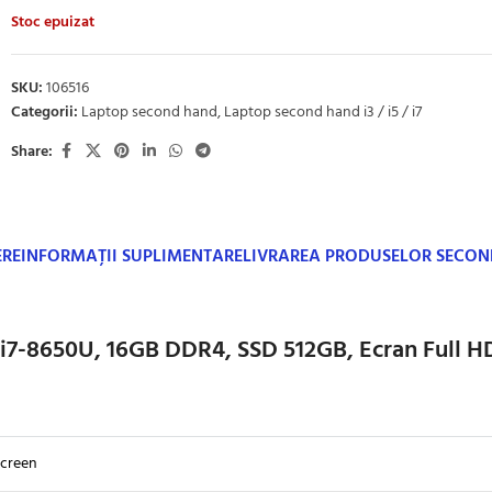
Stoc epuizat
SKU:
106516
Categorii:
Laptop second hand
,
Laptop second hand i3 / i5 / i7
Share:
ERE
INFORMAȚII SUPLIMENTARE
LIVRAREA PRODUSELOR SECO
i7-8650U, 16GB DDR4, SSD 512GB, Ecran Full H
creen