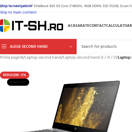
Skip to navigation
aptop second hand HP EliteBook 830 G5 Core i7-8650U, 16GB DDR4, SSD 512GB, Ecran Ful
Skip to main content
ACASA
RATE
CONTACT
CALCULATOAR
ALEGE SECOND HAND
Prima pagină
/
Laptop second hand
/
Laptop second hand i3 / i5 / i7
/
Laptop 
REDUCERE -5%
SOLD OUT