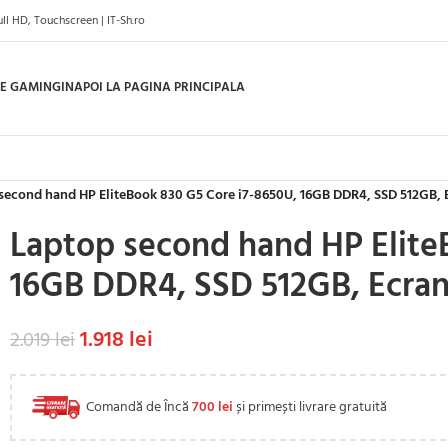
l HD, Touchscreen | IT-Sh.ro
E GAMING
INAPOI LA PAGINA PRINCIPALA
second hand HP EliteBook 830 G5 Core i7-8650U, 16GB DDR4, SSD 512GB, 
Laptop second hand HP Elite
16GB DDR4, SSD 512GB, Ecran
1.918
lei
2.019
lei
Comandă de Încă
700
lei
și primești livrare gratuită