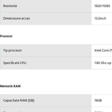
Rezolutie
1920×1080
Dimensiune ecran
13.3inch
Procesor
Tip procesor
Intel Core 
Specificatii CPU
1.90 Ghz up
Memorie RAM
Capacitate RAM (GB)
16GB