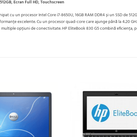
512GB, Ecran Full HD, Touchscreen
ipat cu un procesor Intel Core i7-8650U, 16GB RAM DDR4 și un SSD de 512GB.
i performanțe excelente. Cu un procesor quad-core care ajunge până la 4.20 GH
feră multiple opțiuni de conectivitate. HP EliteBook 830 G5 combină eficiența