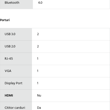
Bluetooth
4.0
Porturi
USB 3.0
2
USB 2.0
2
RJ-45
1
VGA
1
Display Port
1
HDMI
Nu
Cititor carduri
Da