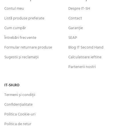
Contul meu
Despre IT-SH
Listă produse preferate
Contact
Cum cumpăr
Garanție
Întrebări frecvente
SEAP
Formular returnare produse
Blog IT Second Hand
Sugestii și reclamații
Calculatoare ieftine
Partenerii nostri
IT-SH.RO
Termeni și condiții
Confidențialitate
Politica Cookie-uri
Politica de retur