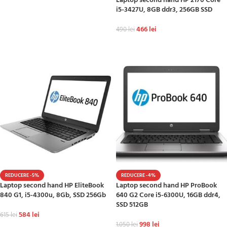
Laptop second hand HP 2170 Core
i5-3427U, 8GB ddr3, 256GB SSD
466
lei
490
lei
ADAUGĂ ÎN COȘ
REDUCERE -5%
REDUCERE -4%
Laptop second hand HP EliteBook
Laptop second hand HP ProBook
840 G1, i5-4300u, 8Gb, SSD 256Gb
640 G2 Core i5-6300U, 16GB ddr4,
SSD 512GB
584
lei
615
lei
998
lei
1.050
lei