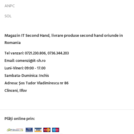
ANPC
SOL
Magazin IT Second Hand, livrare produse second hand oriunde in
Romania
Tel vanzari:
0721.230.806,
0736.344.203
Email:
comenzi@it-sh.ro
Luni-Vineri:
09:00 - 17.00
Sambata-Duminica:
Inchis
Adresa:
Șos Tudor Vladimirescu nr 86
Clinceni, Ilfov
Plăți online prin: