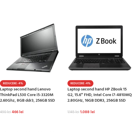
ADAUGĂ ÎN COȘ
ADAUGĂ ÎN COȘ
REDUCERE -4%
REDUCERE -4%
Laptop second hand Lenovo
Laptop second hand HP ZBook 15
ThinkPad L530 Core i5-3320M
G2, 15.6″ FHD, Intel Core i7-4810MQ
2.60Ghz, 8GB ddr3, 256GB SSD
2.80GHz, 16GB DDR3, 256GB SSD
466
lei
1.088
lei
490
lei
1.145
lei
ADAUGĂ ÎN COȘ
ADAUGĂ ÎN COȘ