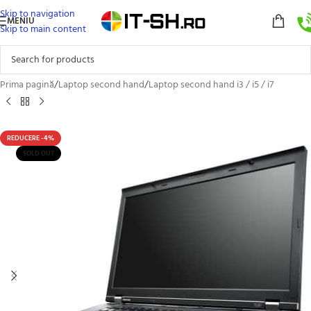
Skip to navigation
MENIU
Skip to main content
Prima pagină
/
Laptop second hand
/
Laptop second hand i3 / i5 / i7
REDUCERE -4%
SOLD OUT