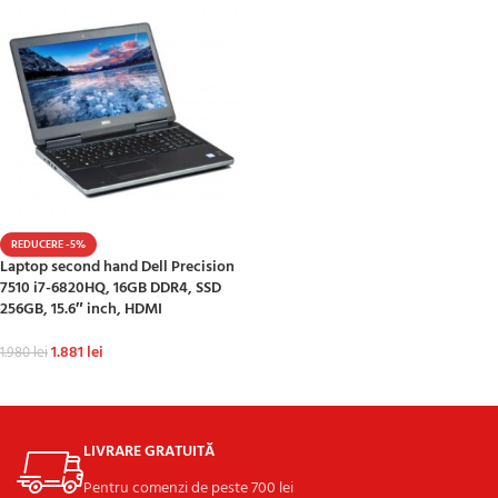
REDUCERE -5%
Laptop second hand Dell Precision
7510 i7-6820HQ, 16GB DDR4, SSD
256GB, 15.6″ inch, HDMI
1.881
lei
1.980
lei
ADAUGĂ ÎN COȘ
LIVRARE GRATUITĂ
Pentru comenzi de peste 700 lei