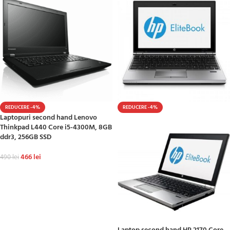
REDUCERE -4%
REDUCERE -4%
Laptopuri second hand Lenovo
Thinkpad L440 Core i5-4300M, 8GB
ddr3, 256GB SSD
466
lei
490
lei
ADAUGĂ ÎN COȘ