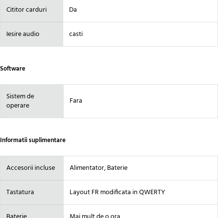
Cititor carduri
Da
Iesire audio
casti
Software
Sistem de
Fara
operare
Informatii suplimentare
Accesorii incluse
Alimentator, Baterie
Tastatura
Layout FR modificata in QWERTY
Baterie
Mai mult de o ora