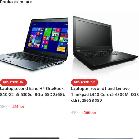
Produse similare
REDUCERE -5%
REDUCERE -4%
Laptop second hand HP EliteBook
Laptopuri second hand Lenovo
840 G2, i5-5300u, 8Gb, SSD 256Gb
Thinkpad L440 Core i5-4300M, 8GB
ddr3, 256GB SSD
551
lei
580
lei
466
lei
490
lei
ADAUGĂ ÎN COȘ
ADAUGĂ ÎN COȘ