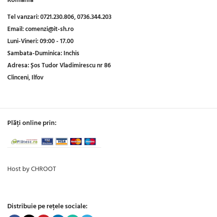
Romania
Tel vanzari:
0721.230.806,
0736.344.203
Email:
comenzi@it-sh.ro
Luni-Vineri:
09:00 - 17.00
Sambata-Duminica:
Inchis
Adresa:
Șos Tudor Vladimirescu nr 86
Clinceni, Ilfov
Plăți online prin:
Host by CHROOT
Distribuie pe rețele sociale: