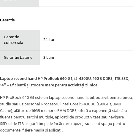
Garantie
Garantie
24 Luni
comerciala
Garantie baterie
3 Luni
Laptop second hand HP ProBook 640 G1, i5-4300U, 16GB DDR3, 1TB SSD,
14″ – Eficiență și stocare mare pentru activități zilnice
HP ProBook 640 G1 este un laptop second hand fiabil, potrivit pentru birou,
studiu sau uz personal. Procesorul Intel Core i5-4300U (1.90GHz, 3MB
Cache), alături de 16GB memorie RAM DDR3, oferă o experiență stabilă și
fluentă pentru sarcini multiple, aplicații de productivitate sau navigare.
SSD-ul de 1TB asigură timpi de încărcare rapizi și suficient spațiu pentru
documente, fișiere media și aplicații.