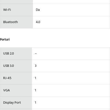
Wi-Fi
Da
Bluetooth
4.0
Porturi
USB 2.0
–
USB 3.0
3
RJ-45
1
VGA
1
Display Port
1