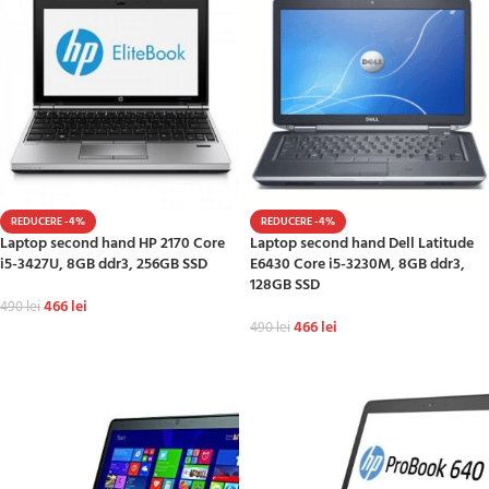
REDUCERE -4%
REDUCERE -4%
Laptop second hand HP 2170 Core
Laptop second hand Dell Latitude
i5-3427U, 8GB ddr3, 256GB SSD
E6430 Core i5-3230M, 8GB ddr3,
128GB SSD
466
lei
490
lei
466
lei
490
lei
ADAUGĂ ÎN COȘ
ADAUGĂ ÎN COȘ