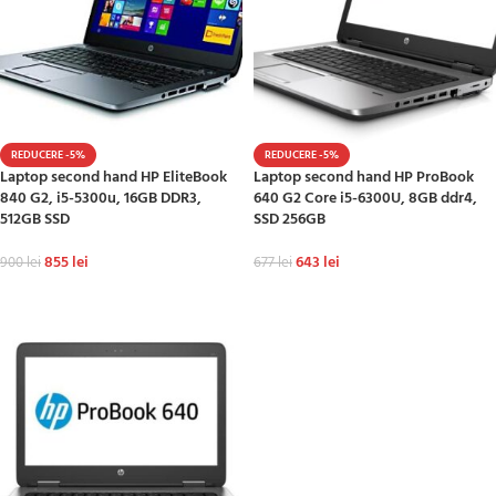
REDUCERE -5%
REDUCERE -5%
Laptop second hand HP EliteBook
Laptop second hand HP ProBook
840 G2, i5-5300u, 16GB DDR3,
640 G2 Core i5-6300U, 8GB ddr4,
512GB SSD
SSD 256GB
855
lei
643
lei
900
lei
677
lei
ADAUGĂ ÎN COȘ
ADAUGĂ ÎN COȘ