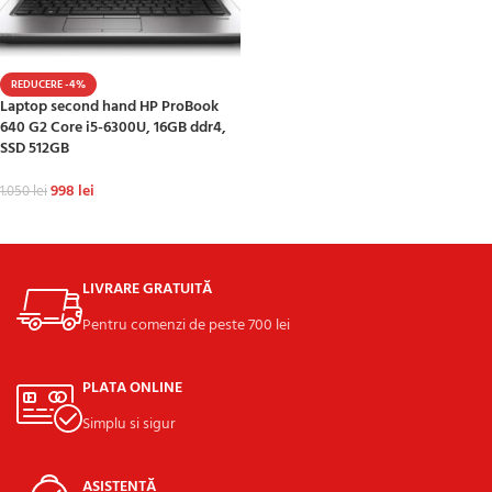
REDUCERE -4%
Laptop second hand HP ProBook
640 G2 Core i5-6300U, 16GB ddr4,
SSD 512GB
998
lei
1.050
lei
ADAUGĂ ÎN COȘ
LIVRARE GRATUITĂ
Pentru comenzi de peste 700 lei
PLATA ONLINE
Simplu si sigur
ASISTENȚĂ