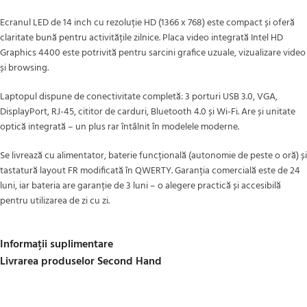
Ecranul LED de 14 inch cu rezoluție HD (1366 x 768) este compact și oferă
claritate bună pentru activitățile zilnice. Placa video integrată Intel HD
Graphics 4400 este potrivită pentru sarcini grafice uzuale, vizualizare video
și browsing.
Laptopul dispune de conectivitate completă: 3 porturi USB 3.0, VGA,
DisplayPort, RJ-45, cititor de carduri, Bluetooth 4.0 și Wi-Fi. Are și unitate
optică integrată – un plus rar întâlnit în modelele moderne.
Se livrează cu alimentator, baterie funcțională (autonomie de peste o oră) și
tastatură layout FR modificată în QWERTY. Garanția comercială este de 24
luni, iar bateria are garanție de 3 luni – o alegere practică și accesibilă
pentru utilizarea de zi cu zi.
Informații suplimentare
Livrarea produselor Second Hand