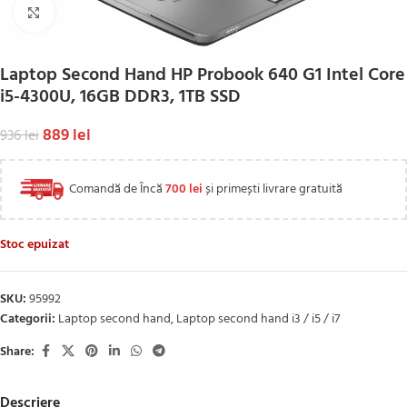
Click to enlarge
Laptop Second Hand HP Probook 640 G1 Intel Core
i5-4300U, 16GB DDR3, 1TB SSD
889
lei
936
lei
Comandă de Încă
700
lei
și primești livrare gratuită
Stoc epuizat
SKU:
95992
Categorii:
Laptop second hand
,
Laptop second hand i3 / i5 / i7
Share:
Descriere