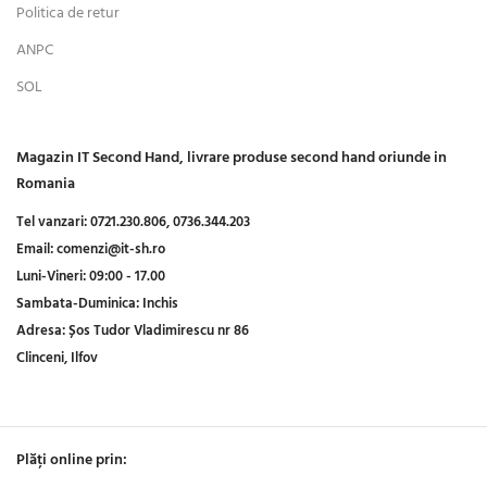
Politica de retur
ANPC
SOL
Magazin IT Second Hand, livrare produse second hand oriunde in
Romania
Tel vanzari:
0721.230.806,
0736.344.203
Email:
comenzi@it-sh.ro
Luni-Vineri:
09:00 - 17.00
Sambata-Duminica:
Inchis
Adresa:
Șos Tudor Vladimirescu nr 86
Clinceni, Ilfov
Plăți online prin: