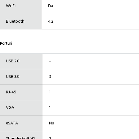
Wi-Fi
Da
Bluetooth
4.2
Porturi
USB 2.0
–
USB 3.0
3
RJ-45
1
VGA
1
eSATA
Nu
Thunderbolt V1
2