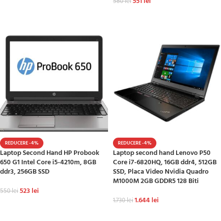
551
lei
580
lei
ADAUGĂ ÎN COȘ
ADAUGĂ ÎN COȘ
REDUCERE -4%
REDUCERE -4%
Laptop Second Hand HP Probook
Laptop second hand Lenovo P50
650 G1 Intel Core i5-4210m, 8GB
Core i7-6820HQ, 16GB ddr4, 512GB
ddr3, 256GB SSD
SSD, Placa Video Nvidia Quadro
M1000M 2GB GDDR5 128 Biti
523
lei
550
lei
1.644
lei
1.730
lei
ADAUGĂ ÎN COȘ
ADAUGĂ ÎN COȘ