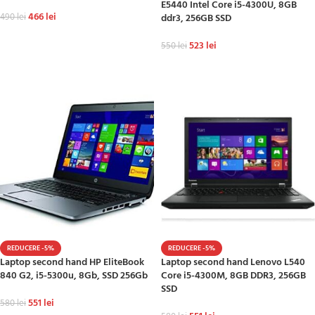
E5440 Intel Core i5-4300U, 8GB
466
lei
490
lei
ddr3, 256GB SSD
ADAUGĂ ÎN COȘ
523
lei
550
lei
ADAUGĂ ÎN COȘ
REDUCERE -5%
REDUCERE -5%
Laptop second hand HP EliteBook
Laptop second hand Lenovo L540
840 G2, i5-5300u, 8Gb, SSD 256Gb
Core i5-4300M, 8GB DDR3, 256GB
SSD
551
lei
580
lei