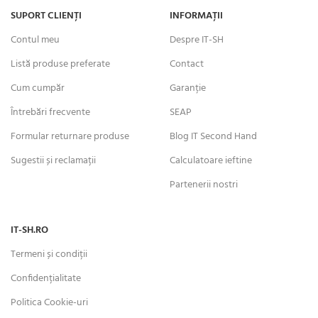
SUPORT CLIENȚI
INFORMAȚII
Contul meu
Despre IT-SH
Listă produse preferate
Contact
Cum cumpăr
Garanție
Întrebări frecvente
SEAP
Formular returnare produse
Blog IT Second Hand
Sugestii și reclamații
Calculatoare ieftine
Partenerii nostri
IT-SH.RO
Termeni și condiții
Confidențialitate
Politica Cookie-uri