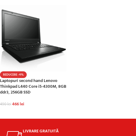
REDUCERE -4%
Laptopuri second hand Lenovo
Thinkpad L440 Core i5-4300M, 8GB
ddr3, 256GB SSD
466
lei
490
lei
ADAUGĂ ÎN COȘ
LIVRARE GRATUITĂ