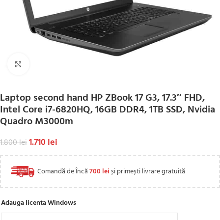
Click to enlarge
Laptop second hand HP ZBook 17 G3, 17.3″ FHD,
Intel Core i7-6820HQ, 16GB DDR4, 1TB SSD, Nvidia
Quadro M3000m
1.710
lei
1.800
lei
Comandă de Încă
700
lei
și primești livrare gratuită
Adauga licenta Windows