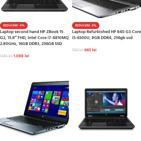
REDUCERE -4%
REDUCERE -5%
Laptop second hand HP ZBook 15
Laptop Refurbished HP 840 G3 Core
G2, 15.6″ FHD, Intel Core i7-4810MQ
i5-6300U, 8GB DDR4, 256gb ssd
2.80GHz, 16GB DDR3, 256GB SSD
665
lei
700
lei
1.088
lei
1.145
lei
ADAUGĂ ÎN COȘ
ADAUGĂ ÎN COȘ