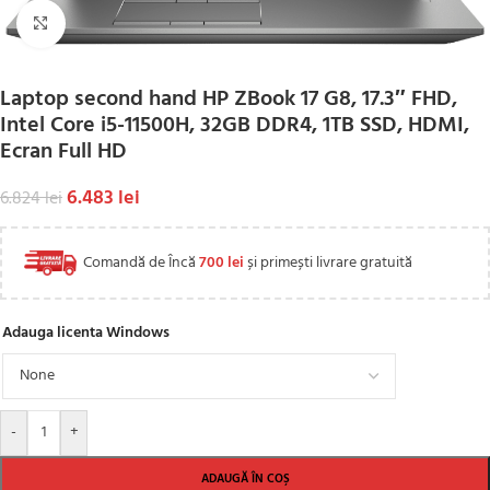
Click to enlarge
Laptop second hand HP ZBook 17 G8, 17.3″ FHD,
Intel Core i5-11500H, 32GB DDR4, 1TB SSD, HDMI,
Ecran Full HD
6.483
lei
6.824
lei
Comandă de Încă
700
lei
și primești livrare gratuită
Adauga licenta Windows
-
+
ADAUGĂ ÎN COȘ