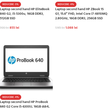
REDUCERE -5%
REDUCERE -4%
Laptop second hand HP EliteBook
Laptop second hand HP ZBook 15
840 G2, i5-5300u, 16GB DDR3,
G1, 15.6″ FHD, Intel Core i7-4810MQ
512GB SSD
2.80GHz, 16GB DDR3, 256GB SSD
855
lei
1.088
lei
900
lei
1.145
lei
ADAUGĂ ÎN COȘ
ADAUGĂ ÎN COȘ
REDUCERE -4%
Laptop second hand HP ProBook
640 G2 Core i5-6300U, 16GB ddr4,