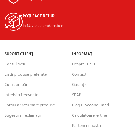
POȚI FACE RETUR
În 14 zile calendaristice!
SUPORT CLIENȚI
INFORMAȚII
Contul meu
Despre IT-SH
Listă produse preferate
Contact
Cum cumpăr
Garanție
Întrebări frecvente
SEAP
Formular returnare produse
Blog IT Second Hand
Sugestii și reclamații
Calculatoare ieftine
Partenerii nostri