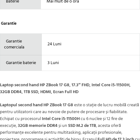
Baterie
Mai mult de o ora
Garantie
Garantie
24 Luni
comerciala
Garantie baterie
3 Luni
Laptop second hand HP ZBook 17 G8, 17.3″ FHD, Intel Core i5-11500H,
32GB DDR4, 1TB SSD, HDMI, Ecran Full HD
Laptopul second hand HP ZBook 17 G8
este o stație de lucru mobilă creată
pentru utilizatorii care au nevoie de putere de procesare și fiabilitate.
Echipat cu procesorul
Intel Core i5-11500H
cu 6 nuclee și 12 fire de
execuție,
32GB memorie DDR4
și un
SSD M.2 de 1TB
, acesta oferă
performanțe excelente pentru multitasking, aplicații profesionale,
proiectare, programare și activități de birou. Ecranul
Full HD de 17.3 inch
cu