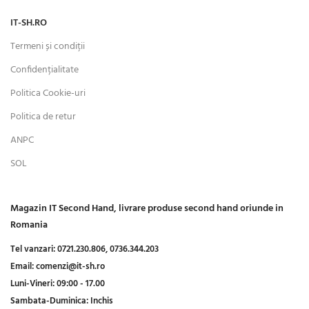
IT-SH.RO
Termeni și condiții
Confidențialitate
Politica Cookie-uri
Politica de retur
ANPC
SOL
Magazin IT Second Hand, livrare produse second hand oriunde in
Romania
Tel vanzari:
0721.230.806,
0736.344.203
Email:
comenzi@it-sh.ro
Luni-Vineri:
09:00 - 17.00
Sambata-Duminica:
Inchis