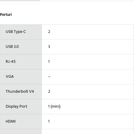
Porturi
USB Type C
2
USB 3.0
3
RJ-45
1
VGA
–
Thunderbolt V4
2
Display Port
1 (mini)
HDMI
1