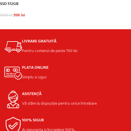
SSD 512GB
998
lei
1.050
lei
ADAUGĂ ÎN COȘ
LIVRARE GRATUITĂ
Pentru comenzi de peste 700 lei
PLATA ONLINE
Simplu si sigur
ASISTENȚĂ
Vă stăm la dispoziție pentru orice întrebare
100% SIGUR
Ai siguranța și încredere 100%.