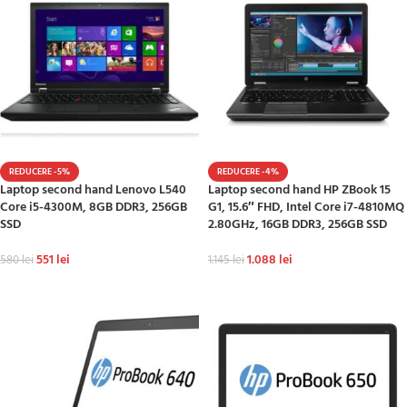
REDUCERE -5%
REDUCERE -4%
Laptop second hand Lenovo L540
Laptop second hand HP ZBook 15
Core i5-4300M, 8GB DDR3, 256GB
G1, 15.6″ FHD, Intel Core i7-4810MQ
SSD
2.80GHz, 16GB DDR3, 256GB SSD
551
lei
1.088
lei
580
lei
1.145
lei
ADAUGĂ ÎN COȘ
ADAUGĂ ÎN COȘ