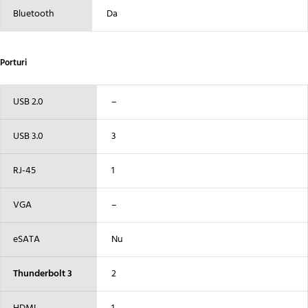
Bluetooth
Da
Porturi
USB 2.0
–
USB 3.0
3
RJ-45
1
VGA
–
eSATA
Nu
Thunderbolt 3
2