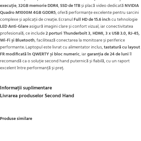
execuție
,
32GB memorie DDR4
,
SSD de 1TB
și placă video dedicată
NVIDIA
Quadro M1000M 4GB GDDR5
, oferă performanțe excelente pentru sarcini
complexe și aplicații de creație. Ecranul
Full HD de 15.6 inch
cu tehnologie
LED Anti-Glare
asigură imagini clare și confort vizual, iar conectivitatea
profesională, ce include
2 porturi Thunderbolt 3, HDMI, 3 x USB 3.0, RJ-45,
Wi-Fi și Bluetooth
, facilitează conectarea la monitoare și periferice
performante. Laptopul este livrat cu alimentator inclus,
tastatură cu layout
FR modificată în QWERTY și bloc numeric
, iar
garanția de 24 de luni
îl
recomandă ca o soluție second hand puternică și fiabilă, cu un raport
excelent între performanță și preț.
Informații suplimentare
Livrarea produselor Second Hand
Produse similare