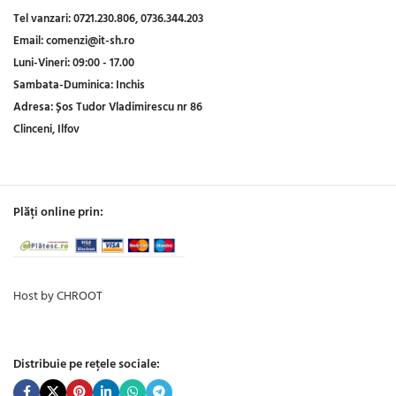
Tel vanzari:
0721.230.806,
0736.344.203
Email:
comenzi@it-sh.ro
Luni-Vineri:
09:00 - 17.00
Sambata-Duminica:
Inchis
Adresa:
Șos Tudor Vladimirescu nr 86
Clinceni, Ilfov
Plăți online prin:
Host by CHROOT
Distribuie pe rețele sociale: