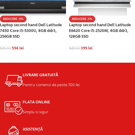
REDUCERE -4%
REDUCERE -5%
Laptop second hand Dell Latitude
Laptop second hand Dell Latitude
7450 Core i5-5300U, 8GB ddr3,
E6420 Core i5-2520M, 4GB ddr3,
256GB SSD
128GB SSD
594
lei
399
lei
625
lei
420
lei
ADAUGĂ ÎN COȘ
ADAUGĂ ÎN COȘ
LIVRARE GRATUITĂ
Pentru comenzi de peste 700 lei
PLATA ONLINE
Simplu si sigur
ASISTENȚĂ