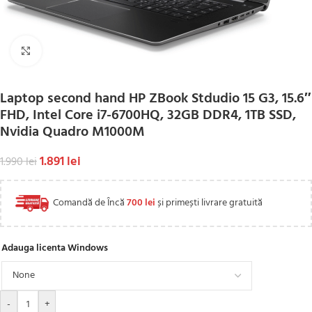
Click to enlarge
Laptop second hand HP ZBook Stdudio 15 G3, 15.6″
FHD, Intel Core i7-6700HQ, 32GB DDR4, 1TB SSD,
Nvidia Quadro M1000M
1.891
lei
1.990
lei
Comandă de Încă
700
lei
și primești livrare gratuită
Adauga licenta Windows
-
+