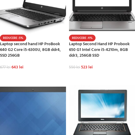
REDUCERE -5%
REDUCERE -4%
Laptop second hand HP ProBook
Laptop Second Hand HP Probook
640 G2 Core i5-6300U, 8GB ddr4,
650 G1 Intel Core i5-4210m, 8GB
SSD 256GB
ddr3, 256GB SSD
643
lei
523
lei
677
lei
550
lei
ADAUGĂ ÎN COȘ
ADAUGĂ ÎN COȘ