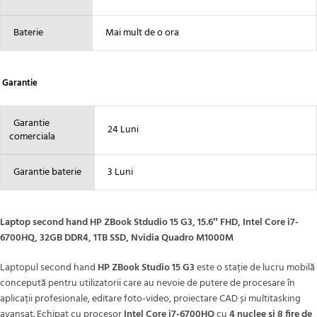
Baterie
Mai mult de o ora
Garantie
Garantie
24 Luni
comerciala
Garantie baterie
3 Luni
Laptop second hand HP ZBook Stdudio 15 G3, 15.6″ FHD, Intel Core i7-
6700HQ, 32GB DDR4, 1TB SSD, Nvidia Quadro M1000M
Laptopul second hand
HP ZBook Studio 15 G3
este o stație de lucru mobilă
concepută pentru utilizatorii care au nevoie de putere de procesare în
aplicații profesionale, editare foto-video, proiectare CAD și multitasking
avansat. Echipat cu procesor
Intel Core i7-6700HQ
cu
4 nuclee și 8 fire de