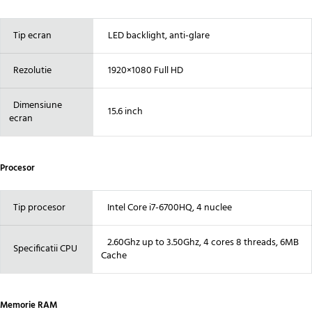
Tip ecran
LED backlight, anti-glare
Rezolutie
1920×1080 Full HD
Dimensiune
15.6 inch
ecran
Procesor
Tip procesor
Intel Core i7-6700HQ, 4 nuclee
2.60Ghz up to 3.50Ghz, 4 cores 8 threads, 6MB
Specificatii CPU
Cache
Memorie RAM