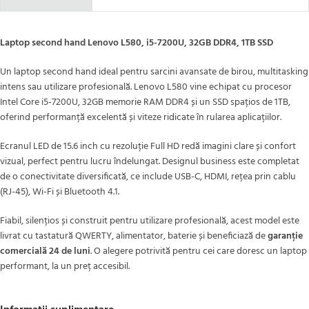
Laptop second hand Lenovo L580, i5-7200U, 32GB DDR4, 1TB SSD
Un laptop second hand ideal pentru sarcini avansate de birou, multitasking
intens sau utilizare profesională. Lenovo L580 vine echipat cu procesor
Intel Core i5-7200U, 32GB memorie RAM DDR4 și un SSD spațios de 1TB,
oferind performanță excelentă și viteze ridicate în rularea aplicațiilor.
Ecranul LED de 15.6 inch cu rezoluție Full HD redă imagini clare și confort
vizual, perfect pentru lucru îndelungat. Designul business este completat
de o conectivitate diversificată, ce include USB-C, HDMI, rețea prin cablu
(RJ-45), Wi-Fi și Bluetooth 4.1.
Fiabil, silențios și construit pentru utilizare profesională, acest model este
livrat cu tastatură QWERTY, alimentator, baterie și beneficiază de
garanție
comercială 24 de luni
. O alegere potrivită pentru cei care doresc un laptop
performant, la un preț accesibil.