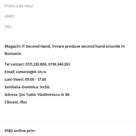
Politica de retur
ANPC
SOL
Magazin IT Second Hand, livrare produse second hand oriunde in
Romania
Tel vanzari:
0721.230.806,
0736.344.203
Email:
comenzi@it-sh.ro
Luni-Vineri:
09:00 - 17.00
Sambata-Duminica:
Inchis
Adresa:
Șos Tudor Vladimirescu nr 86
Clinceni, Ilfov
Plăți online prin: