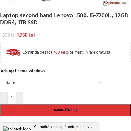
Laptop second hand Lenovo L580, i5-7200U, 32GB
DDR4, 1TB SSD
1.758
lei
1.850
lei
Comandă de Încă
700
lei
și primești livrare gratuită
Adauga licenta Windows
-
+
ADAUGĂ ÎN COȘ
Cumpără acum, plătește mai târziu