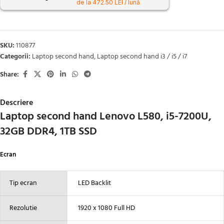
de la 472.50 LEI / lună
SKU:
110877
Categorii:
Laptop second hand
,
Laptop second hand i3 / i5 / i7
Share:
Descriere
Laptop second hand Lenovo L580, i5-7200U,
32GB DDR4, 1TB SSD
Ecran
Tip ecran
LED Backlit
Rezolutie
1920 x 1080 Full HD