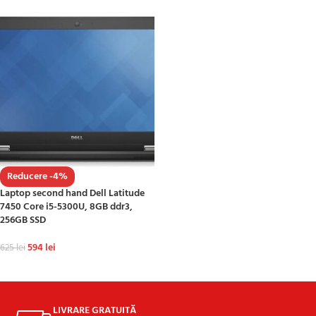
Reducere -4%
Laptop second hand Dell Latitude
7450 Core i5-5300U, 8GB ddr3,
256GB SSD
594
lei
625
lei
ADAUGĂ ÎN COȘ
LIVRARE GRATUITĂ