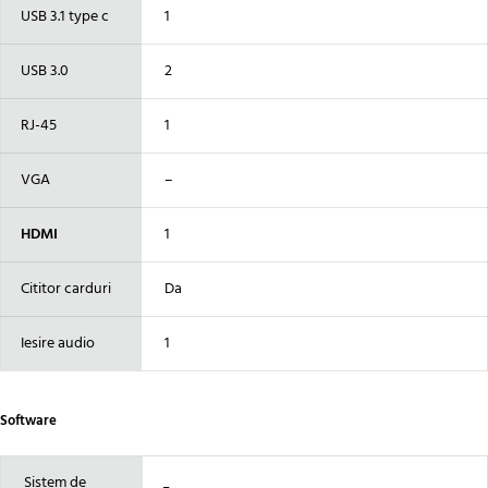
USB 3.1 type c
1
USB 3.0
2
RJ-45
1
VGA
–
HDMI
1
Cititor carduri
Da
Iesire audio
1
Software
Sistem de