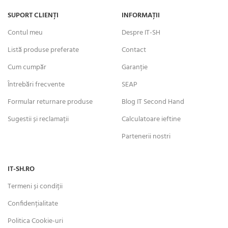
SUPORT CLIENȚI
INFORMAȚII
Contul meu
Despre IT-SH
Listă produse preferate
Contact
Cum cumpăr
Garanție
Întrebări frecvente
SEAP
Formular returnare produse
Blog IT Second Hand
Sugestii și reclamații
Calculatoare ieftine
Partenerii nostri
IT-SH.RO
Termeni și condiții
Confidențialitate
Politica Cookie-uri