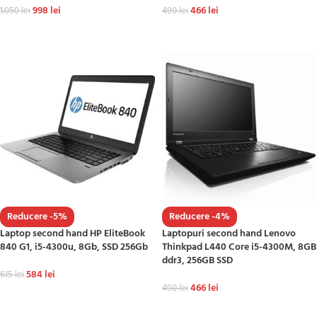
998
lei
466
lei
1.050
lei
490
lei
ADAUGĂ ÎN COȘ
ADAUGĂ ÎN COȘ
Reducere -5%
Reducere -4%
Laptop second hand HP EliteBook
Laptopuri second hand Lenovo
840 G1, i5-4300u, 8Gb, SSD 256Gb
Thinkpad L440 Core i5-4300M, 8GB
ddr3, 256GB SSD
584
lei
615
lei
466
lei
490
lei
ADAUGĂ ÎN COȘ
ADAUGĂ ÎN COȘ