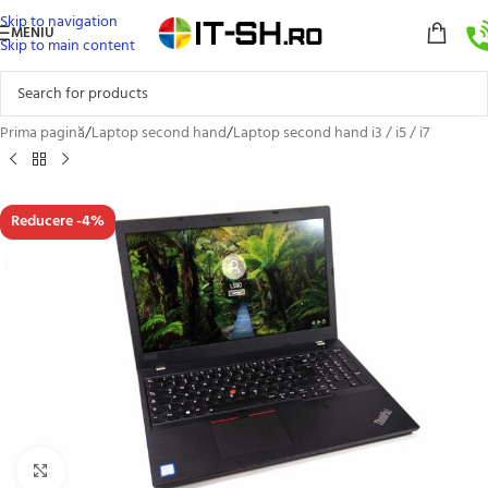
Skip to navigation
MENIU
Skip to main content
Prima pagină
/
Laptop second hand
/
Laptop second hand i3 / i5 / i7
Reducere -4%
Click to enlarge