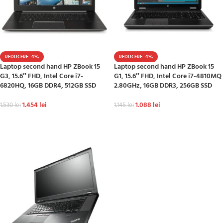
REDUCERE -4%
REDUCERE -4%
Laptop second hand HP ZBook 15
Laptop second hand HP ZBook 15
G3, 15.6″ FHD, Intel Core i7-
G1, 15.6″ FHD, Intel Core i7-4810MQ
6820HQ, 16GB DDR4, 512GB SSD
2.80GHz, 16GB DDR3, 256GB SSD
1.454
lei
1.088
lei
1.530
lei
1.145
lei
ADAUGĂ ÎN COȘ
ADAUGĂ ÎN COȘ