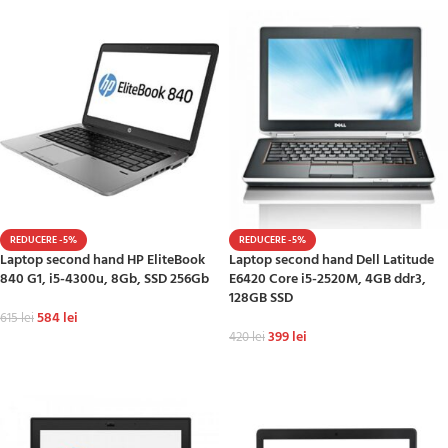
REDUCERE -5%
REDUCERE -5%
Laptop second hand HP EliteBook
Laptop second hand Dell Latitude
840 G1, i5-4300u, 8Gb, SSD 256Gb
E6420 Core i5-2520M, 4GB ddr3,
128GB SSD
584
lei
615
lei
399
lei
420
lei
ADAUGĂ ÎN COȘ
ADAUGĂ ÎN COȘ