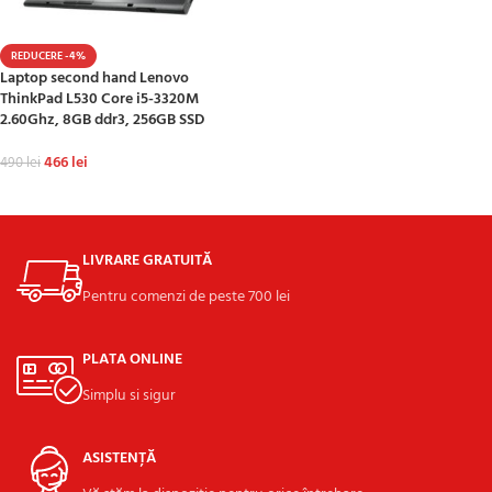
REDUCERE -4%
Laptop second hand Lenovo
ThinkPad L530 Core i5-3320M
2.60Ghz, 8GB ddr3, 256GB SSD
466
lei
490
lei
ADAUGĂ ÎN COȘ
LIVRARE GRATUITĂ
Pentru comenzi de peste 700 lei
PLATA ONLINE
Simplu si sigur
ASISTENȚĂ