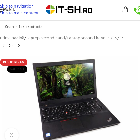
Skip to navigation
MENIU
Skip to main content
Prima pagină
/
Laptop second hand
/
Laptop second hand i3 / i5 / i7
REDUCERE -4%
SOLD OUT
Click to enlarge