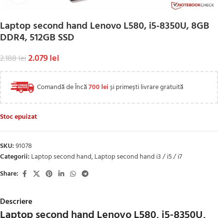
Laptop second hand Lenovo L580, i5-8350U, 8GB
DDR4, 512GB SSD
2.079
lei
2.188
lei
Comandă de Încă
700
lei
și primești livrare gratuită
Stoc epuizat
SKU:
91078
Categorii:
Laptop second hand
,
Laptop second hand i3 / i5 / i7
Share:
Descriere
Laptop second hand Lenovo L580, i5-8350U,