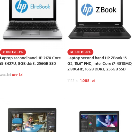
REDUCERE -4%
REDUCERE -4%
Laptop second hand HP 2170 Core
Laptop second hand HP ZBook 15
i5-3427U, 8GB ddr3, 256GB SSD
G2, 15.6″ FHD, Intel Core i7-4810MQ
2.80GHz, 16GB DDR3, 256GB SSD
466
lei
490
lei
1.088
lei
1.145
lei
ADAUGĂ ÎN COȘ
ADAUGĂ ÎN COȘ