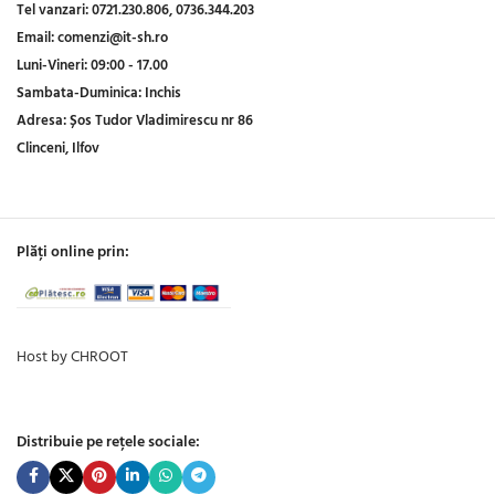
Tel vanzari:
0721.230.806,
0736.344.203
Email:
comenzi@it-sh.ro
Luni-Vineri:
09:00 - 17.00
Sambata-Duminica:
Inchis
Adresa:
Șos Tudor Vladimirescu nr 86
Clinceni, Ilfov
Plăți online prin:
Host by CHROOT
Distribuie pe rețele sociale: