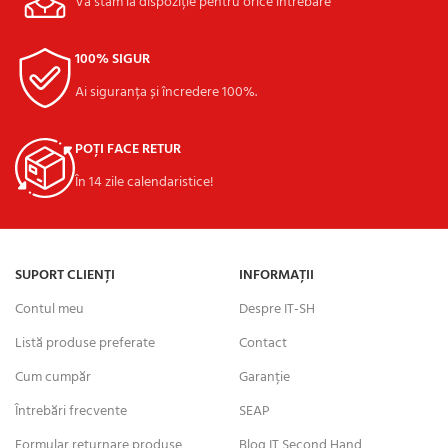
Vă stăm la dispoziție pentru orice întrebare
100% SIGUR
Ai siguranța și încredere 100%.
POȚI FACE RETUR
În 14 zile calendaristice!
SUPORT CLIENȚI
INFORMAȚII
Contul meu
Despre IT-SH
Listă produse preferate
Contact
Cum cumpăr
Garanție
Întrebări frecvente
SEAP
Formular returnare produse
Blog IT Second Hand