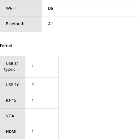
Wi-Fi
Da
Bluetooth
4.1
Porturi
USB 3.1
1
type c
USB 3.0
2
RJ-45
1
VGA
–
HDMI
1