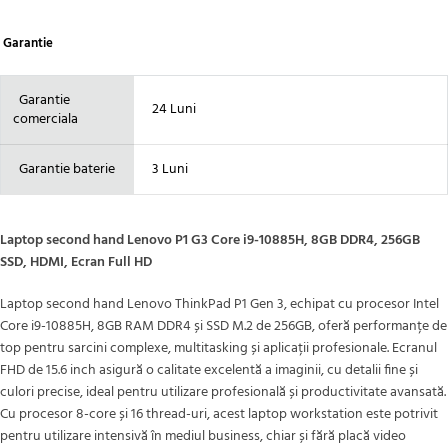
Garantie
Garantie
24 Luni
comerciala
Garantie baterie
3 Luni
Laptop second hand Lenovo P1 G3 Core i9-10885H, 8GB DDR4, 256GB
SSD, HDMI, Ecran Full HD
Laptop second hand Lenovo ThinkPad P1 Gen 3, echipat cu procesor Intel
Core i9-10885H, 8GB RAM DDR4 și SSD M.2 de 256GB, oferă performanțe de
top pentru sarcini complexe, multitasking și aplicații profesionale. Ecranul
FHD de 15.6 inch asigură o calitate excelentă a imaginii, cu detalii fine și
culori precise, ideal pentru utilizare profesională și productivitate avansată.
Cu procesor 8-core și 16 thread-uri, acest laptop workstation este potrivit
pentru utilizare intensivă în mediul business, chiar și fără placă video