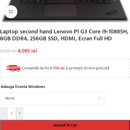
Click to enlarge
Laptop second hand Lenovo P1 G3 Core i9-10885H,
8GB DDR4, 256GB SSD, HDMI, Ecran Full HD
4.085
lei
4.300
lei
Comandă de Încă
700
lei
și primești livrare gratuită
Adauga licenta Windows
-
+
ADAUGĂ ÎN COȘ