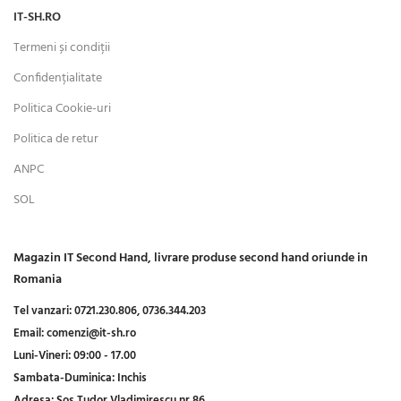
IT-SH.RO
Termeni și condiții
Confidențialitate
Politica Cookie-uri
Politica de retur
ANPC
SOL
Magazin IT Second Hand, livrare produse second hand oriunde in
Romania
Tel vanzari:
0721.230.806,
0736.344.203
Email:
comenzi@it-sh.ro
Luni-Vineri:
09:00 - 17.00
Sambata-Duminica:
Inchis
Adresa:
Șos Tudor Vladimirescu nr 86