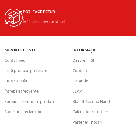
POȚI FACE RETUR
În 14 zile calendaristice!
SUPORT CLIENȚI
INFORMAȚII
Contul meu
Despre IT-SH
Listă produse preferate
Contact
Cum cumpăr
Garanție
Întrebări frecvente
SEAP
Formular returnare produse
Blog IT Second Hand
Sugestii și reclamații
Calculatoare ieftine
Partenerii nostri