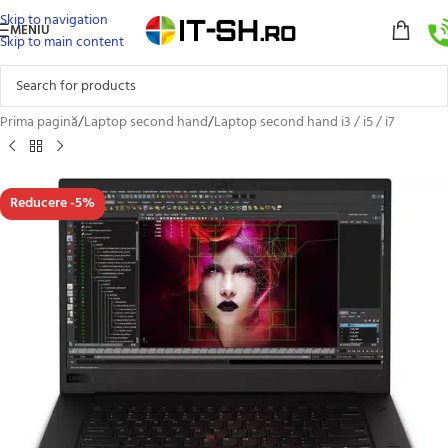
Skip to navigation
MENIU
Skip to main content
Prima pagină
/
Laptop second hand
/
Laptop second hand i3 / i5 / i7
Reducere -5%