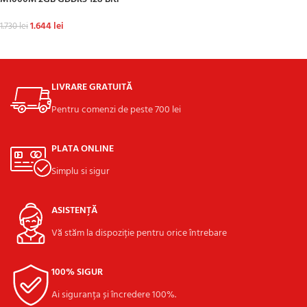
ADAUGĂ ÎN COȘ
1.644
lei
1.730
lei
ADAUGĂ ÎN COȘ
LIVRARE GRATUITĂ
Pentru comenzi de peste 700 lei
PLATA ONLINE
Simplu si sigur
ASISTENȚĂ
Vă stăm la dispoziție pentru orice întrebare
100% SIGUR
Ai siguranța și încredere 100%.