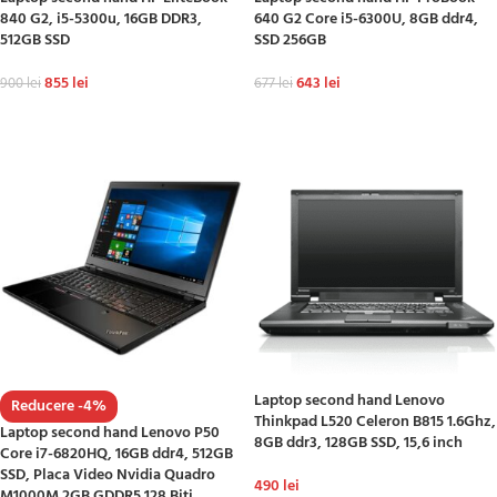
840 G2, i5-5300u, 16GB DDR3,
640 G2 Core i5-6300U, 8GB ddr4,
512GB SSD
SSD 256GB
855
lei
643
lei
900
lei
677
lei
ADAUGĂ ÎN COȘ
ADAUGĂ ÎN COȘ
Laptop second hand Lenovo
Reducere -4%
Thinkpad L520 Celeron B815 1.6Ghz,
Laptop second hand Lenovo P50
8GB ddr3, 128GB SSD, 15,6 inch
Core i7-6820HQ, 16GB ddr4, 512GB
SSD, Placa Video Nvidia Quadro
490
lei
M1000M 2GB GDDR5 128 Biti