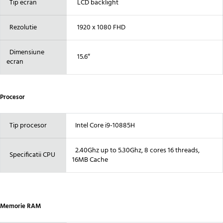
Tip ecran
LCD backlight
Rezolutie
1920 x 1080 FHD
Dimensiune
15.6″
ecran
Procesor
Tip procesor
Intel Core i9-10885H
2.40Ghz up to 5.30Ghz, 8 cores 16 threads,
Specificatii CPU
16MB Cache
Memorie RAM