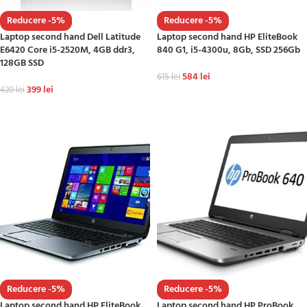
Reducere -5%
Reducere -5%
Laptop second hand Dell Latitude
Laptop second hand HP EliteBook
E6420 Core i5-2520M, 4GB ddr3,
840 G1, i5-4300u, 8Gb, SSD 256Gb
128GB SSD
584
lei
615
lei
399
lei
420
lei
ADAUGĂ ÎN COȘ
ADAUGĂ ÎN COȘ
Reducere -5%
Reducere -5%
Laptop second hand HP EliteBook
Laptop second hand HP ProBook