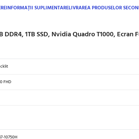
ERE
INFORMAȚII SUPLIMENTARE
LIVRAREA PRODUSELOR SECO
B DDR4, 1TB SSD, Nvidia Quadro T1000, Ecran F
cklit
80 FHD
i7-10750H