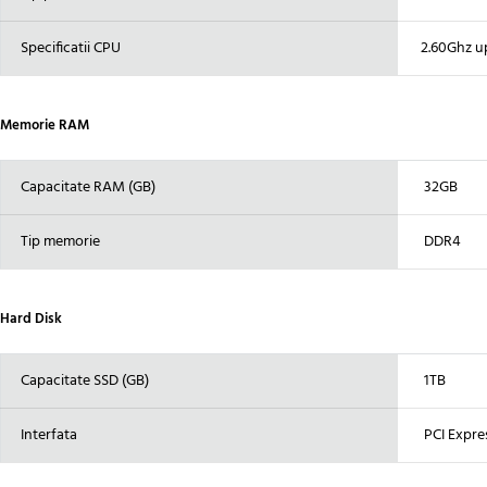
Specificatii CPU
2.60Ghz up 
Memorie RAM
Capacitate RAM (GB)
32GB
Tip memorie
DDR4
Hard Disk
Capacitate SSD (GB)
1TB
Interfata
PCI Expre