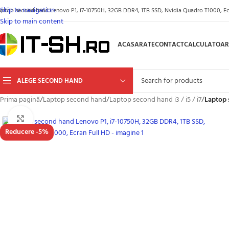
Skip to navigation
aptop second hand Lenovo P1, i7-10750H, 32GB DDR4, 1TB SSD, Nvidia Quadro T1000, Ecra
Skip to main content
ACASA
RATE
CONTACT
CALCULATOAR
ALEGE SECOND HAND
Prima pagină
/
Laptop second hand
/
Laptop second hand i3 / i5 / i7
/
Laptop 
Click to enlarge
Reducere -5%