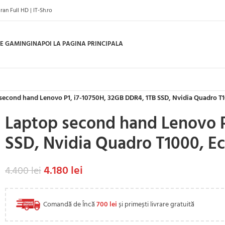
n Full HD | IT-Sh.ro
E GAMING
INAPOI LA PAGINA PRINCIPALA
second hand Lenovo P1, i7-10750H, 32GB DDR4, 1TB SSD, Nvidia Quadro T1
Laptop second hand Lenovo P
SSD, Nvidia Quadro T1000, Ec
4.180
lei
4.400
lei
Comandă de Încă
700
lei
și primești livrare gratuită