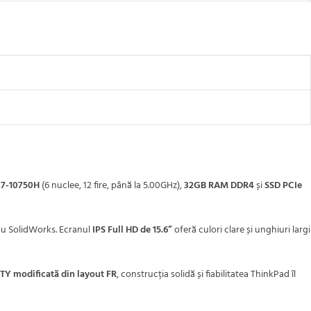
 i7-10750H
(6 nuclee, 12 fire, până la 5.00GHz),
32GB RAM DDR4
și
SSD PCIe
au SolidWorks. Ecranul
IPS Full HD de 15.6”
oferă culori clare și unghiuri largi
Y modificată din layout FR
, construcția solidă și fiabilitatea ThinkPad îl