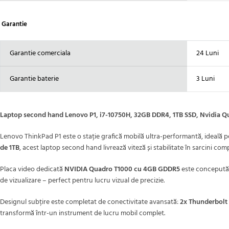
Garantie
Garantie comerciala
24 Luni
Garantie baterie
3 Luni
Laptop second hand Lenovo P1, i7-10750H, 32GB DDR4, 1TB SSD, Nvidia Quad
Lenovo ThinkPad P1 este o stație grafică mobilă ultra-performantă, ideală pe
de 1TB
, acest laptop second hand livrează viteză și stabilitate în sarcini com
Placa video dedicată
NVIDIA Quadro T1000 cu 4GB GDDR5
este concepută 
de vizualizare – perfect pentru lucru vizual de precizie.
Designul subțire este completat de conectivitate avansată:
2x Thunderbolt 3
transformă într-un instrument de lucru mobil complet.