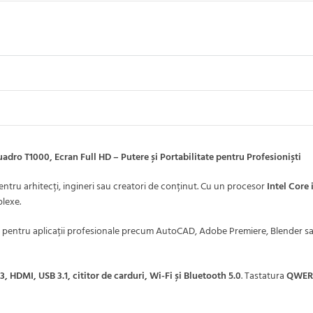
ro T1000, Ecran Full HD – Putere și Portabilitate pentru Profesioniști
ntru arhitecți, ingineri sau creatori de conținut. Cu un procesor
Intel Core
plexe.
pentru aplicații profesionale precum AutoCAD, Adobe Premiere, Blender s
, HDMI, USB 3.1, cititor de carduri, Wi-Fi și Bluetooth 5.0
. Tastatura
QWERT