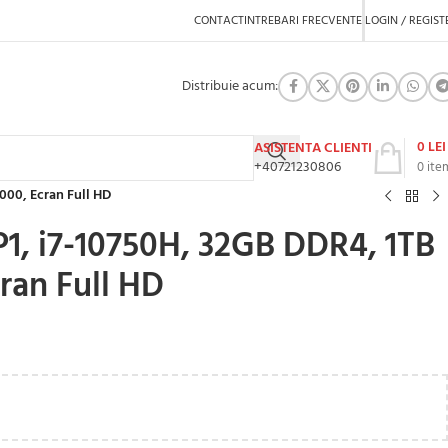
CONTACT
INTREBARI FRECVENTE
LOGIN / REGIST
Distribuie acum:
0
LEI
ASISTENTA CLIENTI
+40721230806
0
ite
000, Ecran Full HD
1, i7-10750H, 32GB DDR4, 1TB
ran Full HD