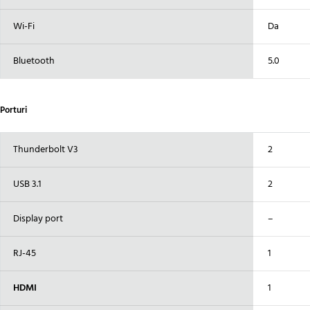
Wi-Fi
Da
Bluetooth
5.0
Porturi
Thunderbolt V3
2
USB 3.1
2
Display port
–
RJ-45
1
HDMI
1