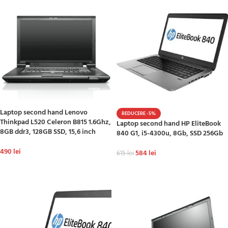
Laptop second hand Lenovo
REDUCERE -5%
Thinkpad L520 Celeron B815 1.6Ghz,
Laptop second hand HP EliteBook
8GB ddr3, 128GB SSD, 15,6 inch
840 G1, i5-4300u, 8Gb, SSD 256Gb
490
lei
584
lei
615
lei
ADAUGĂ ÎN COȘ
ADAUGĂ ÎN COȘ