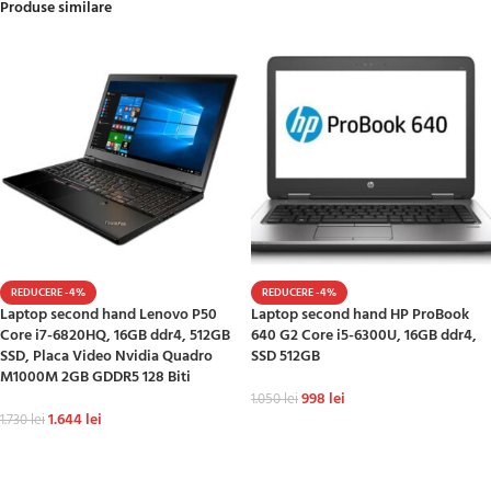
Produse similare
REDUCERE -4%
REDUCERE -4%
Laptop second hand Lenovo P50
Laptop second hand HP ProBook
Core i7-6820HQ, 16GB ddr4, 512GB
640 G2 Core i5-6300U, 16GB ddr4,
SSD, Placa Video Nvidia Quadro
SSD 512GB
M1000M 2GB GDDR5 128 Biti
998
lei
1.050
lei
1.644
lei
1.730
lei
ADAUGĂ ÎN COȘ
ADAUGĂ ÎN COȘ