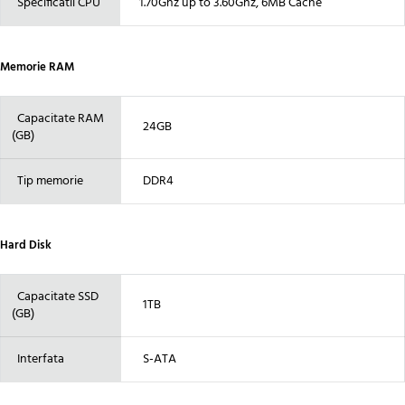
Specificatii CPU
1.70Ghz up to 3.60Ghz, 6MB Cache
Memorie RAM
Capacitate RAM
24GB
(GB)
Tip memorie
DDR4
Hard Disk
Capacitate SSD
1TB
(GB)
Interfata
S-ATA