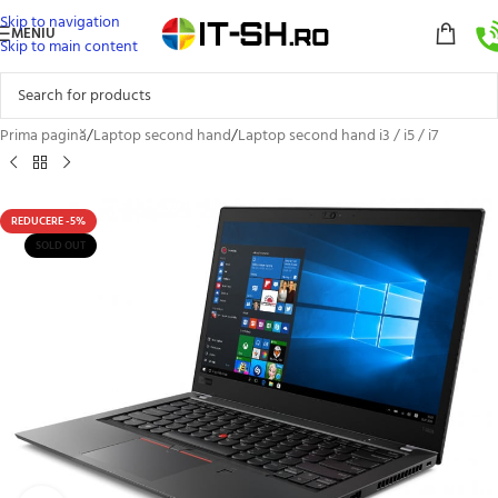
Skip to navigation
MENIU
Skip to main content
Prima pagină
/
Laptop second hand
/
Laptop second hand i3 / i5 / i7
REDUCERE -5%
SOLD OUT