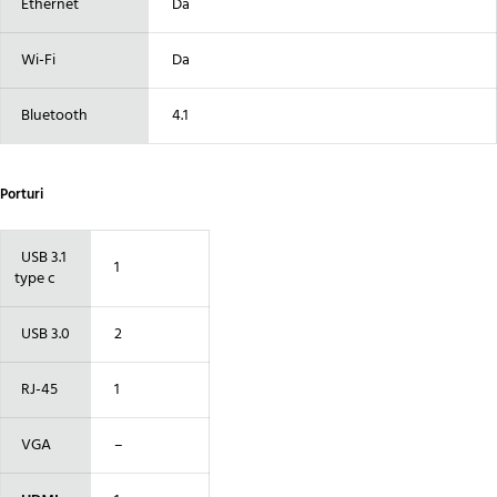
Ethernet
Da
Wi-Fi
Da
Bluetooth
4.1
Porturi
USB 3.1
1
type c
USB 3.0
2
RJ-45
1
VGA
–