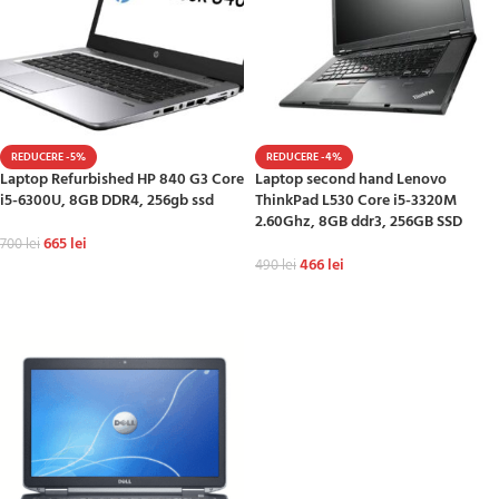
REDUCERE -5%
REDUCERE -4%
Laptop Refurbished HP 840 G3 Core
Laptop second hand Lenovo
i5-6300U, 8GB DDR4, 256gb ssd
ThinkPad L530 Core i5-3320M
2.60Ghz, 8GB ddr3, 256GB SSD
665
lei
700
lei
466
lei
490
lei
ADAUGĂ ÎN COȘ
ADAUGĂ ÎN COȘ