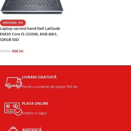
REDUCERE -4%
Laptop second hand Dell Latitude
E6430 Core i5-3230M, 8GB ddr3,
128GB SSD
466
lei
490
lei
ADAUGĂ ÎN COȘ
LIVRARE GRATUITĂ
Pentru comenzi de peste 700 lei
PLATA ONLINE
Simplu si sigur
ASISTENȚĂ