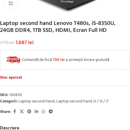
Click to enlarge
Laptop second hand Lenovo T480s, i5-8350U,
24GB DDR4, 1TB SSD, HDMI, Ecran Full HD
1.687
lei
1.776
lei
Comandă de Încă
700
lei
și primești livrare gratuită
Stoc epuizat
SKU:
100830
Categorii:
Laptop second hand
,
Laptop second hand i3 / i5 / i7
Share:
Descriere