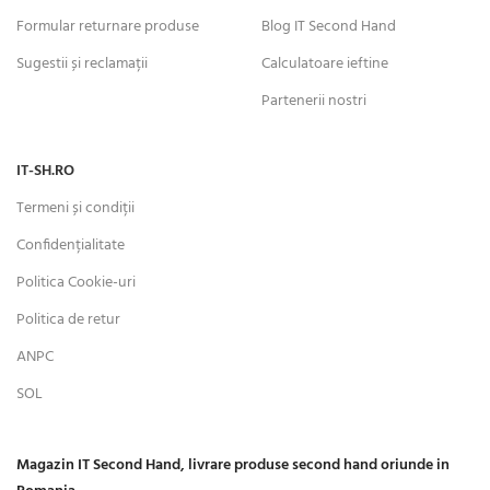
Formular returnare produse
Blog IT Second Hand
Sugestii și reclamații
Calculatoare ieftine
Partenerii nostri
IT-SH.RO
Termeni și condiții
Confidențialitate
Politica Cookie-uri
Politica de retur
ANPC
SOL
Magazin IT Second Hand, livrare produse second hand oriunde in