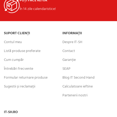
POȚI FACE RETUR
În 14 zile calendaristice!
SUPORT CLIENȚI
INFORMAȚII
Contul meu
Despre IT-SH
Listă produse preferate
Contact
Cum cumpăr
Garanție
Întrebări frecvente
SEAP
Formular returnare produse
Blog IT Second Hand
Sugestii și reclamații
Calculatoare ieftine
Partenerii nostri
IT-SH.RO