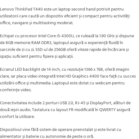
Lenovo ThinkPad T440 este un laptop second hand potrivit pentru
utilizatorii care caută un dispozitiv eficient și compact pentru activități
office, navigare și multitasking moderat.
Echipat cu procesor Intel Core i5-4300U, ce rulează la 1.90 GHz și dispune
de 8GB memorie RAM DDR3, laptopul asigură o experiență fluidă în
sarcinile de zi cu zi. SSD-ul de 256GB oferă viteze rapide de încărcare și
spațiu suficient pentru fișiere și aplicații.
Ecranul LED backlight de 14 inch, cu rezoluție 1366 x 768, oferă imagini
clare, iar placa video integrată Intel HD Graphics 4400 face față cu succes
utilizării office și multimedia. Laptopul este dotat cu webcam pentru
conferințe video.
Conectivitatea include 2 porturi USB 2.0, RJ-45 și DisplayPort, alături de
două ieșiri audio. Tastatura cu layout FR modificată în QWERTY asigură
confort la utilizare.
Dispozitivul vine fără sistem de operare preinstalat și este livrat cu
alimentator și baterie cu autonomie de peste o oră.