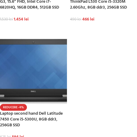
G3, 15.6″ FHD, Intel Core i7-
ThinkPad L530 Core i5-3320M
6820HQ, 16GB DDR4, 512GB SSD
2.60Ghz, 8GB ddr3, 256GB SSD
1.454
lei
466
lei
1.530
lei
490
lei
ADAUGĂ ÎN COȘ
ADAUGĂ ÎN COȘ
REDUCERE -4%
Laptop second hand Dell Latitude
7450 Core i5-5300U, 8GB ddr3,
256GB SSD