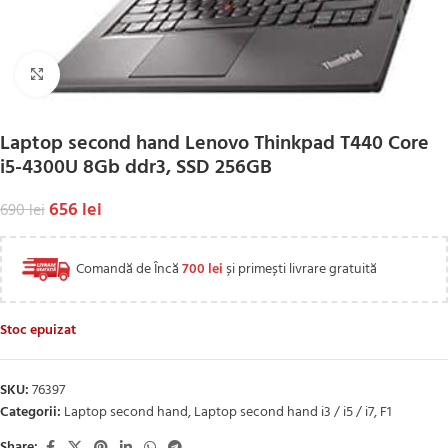
Click to enlarge
Laptop second hand Lenovo Thinkpad T440 Core
i5-4300U 8Gb ddr3, SSD 256GB
656
lei
690
lei
Comandă de Încă
700
lei
și primești livrare gratuită
Stoc epuizat
SKU:
76397
Categorii:
Laptop second hand
,
Laptop second hand i3 / i5 / i7
,
F1
Share: