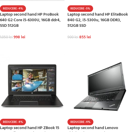
REDUCERE -4%
REDUCERE -5%
Laptop second hand HP ProBook
Laptop second hand HP EliteBook
640 G2 Core i5-6300U, 16GB ddr4,
840 G2, i5-5300u, 16GB DDR3,
SSD 512GB
512GB SSD
998
lei
855
lei
1.050
lei
900
lei
ADAUGĂ ÎN COȘ
ADAUGĂ ÎN COȘ
REDUCERE -4%
REDUCERE -4%
Laptop second hand HP ZBook 15
Laptop second hand Lenovo