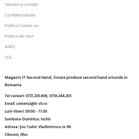
Termeni și condiții
Confidențialitate
Politica Cookie-uri
Politica de retur
ANPC
SOL
Magazin IT Second Hand, livrare produse second hand oriunde in
Romania
Tel vanzari:
0721.230.806,
0736.344.203
Email:
comenzi@it-sh.ro
Luni-Vineri:
09:00 - 17.00
Sambata-Duminica:
Inchis
Adresa:
Șos Tudor Vladimirescu nr 86
Clinceni, Ilfov