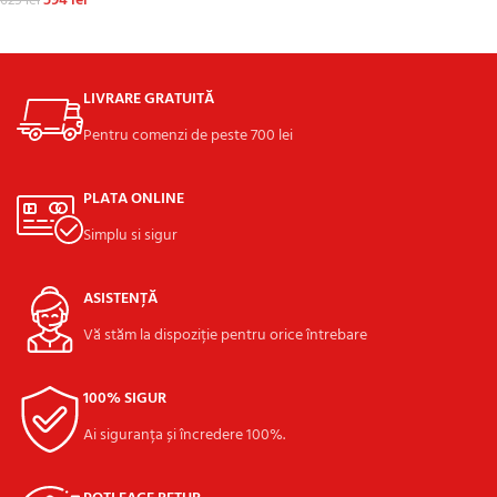
594
lei
625
lei
ADAUGĂ ÎN COȘ
LIVRARE GRATUITĂ
Pentru comenzi de peste 700 lei
PLATA ONLINE
Simplu si sigur
ASISTENȚĂ
Vă stăm la dispoziție pentru orice întrebare
100% SIGUR
Ai siguranța și încredere 100%.