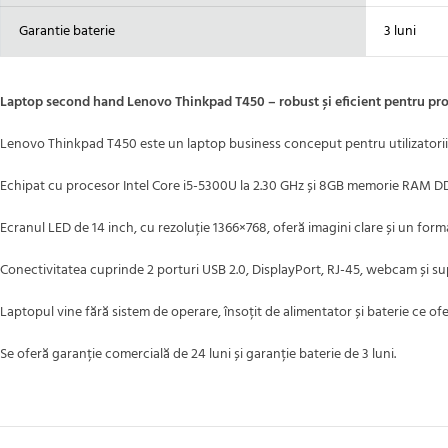
Garantie baterie
3 luni
Laptop second hand Lenovo Thinkpad T450 – robust și eficient pentru pro
Lenovo Thinkpad T450 este un laptop business conceput pentru utilizatorii ca
Echipat cu procesor Intel Core i5-5300U la 2.30 GHz și 8GB memorie RAM DDR3,
Ecranul LED de 14 inch, cu rezoluție 1366×768, oferă imagini clare și un for
Conectivitatea cuprinde 2 porturi USB 2.0, DisplayPort, RJ-45, webcam și supo
Laptopul vine fără sistem de operare, însoțit de alimentator și baterie ce o
Se oferă garanție comercială de 24 luni și garanție baterie de 3 luni.