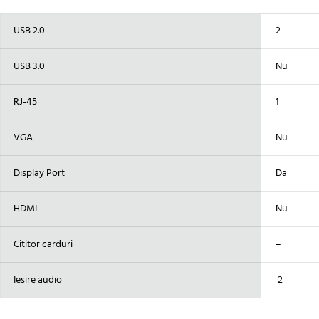
USB 2.0
2
USB 3.0
Nu
RJ-45
1
VGA
Nu
Display Port
Da
HDMI
Nu
Cititor carduri
–
Iesire audio
2