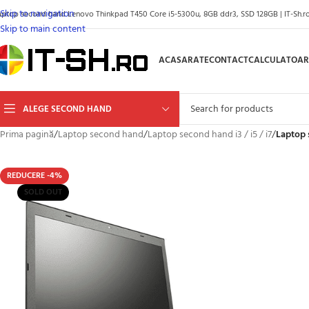
Skip to navigation
aptop second hand Lenovo Thinkpad T450 Core i5-5300u, 8GB ddr3, SSD 128GB | IT-Sh.r
Skip to main content
ACASA
RATE
CONTACT
CALCULATOAR
ALEGE SECOND HAND
Prima pagină
/
Laptop second hand
/
Laptop second hand i3 / i5 / i7
/
Laptop 
REDUCERE -4%
SOLD OUT