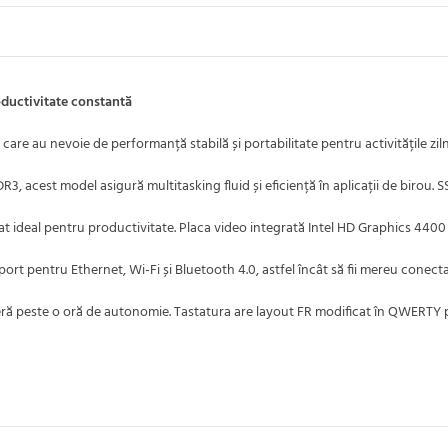
ductivitate constantă
re au nevoie de performanță stabilă și portabilitate pentru activitățile ziln
 acest model asigură multitasking fluid și eficiență în aplicații de birou. S
mat ideal pentru productivitate. Placa video integrată Intel HD Graphics 440
rt pentru Ethernet, Wi-Fi și Bluetooth 4.0, astfel încât să fii mereu conecta
feră peste o oră de autonomie. Tastatura are layout FR modificat în QWERTY pe