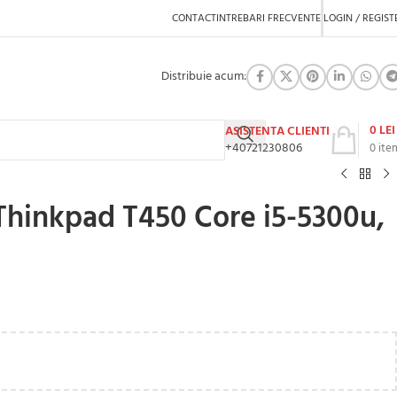
CONTACT
INTREBARI FRECVENTE
LOGIN / REGIST
Distribuie acum:
0
LEI
ASISTENTA CLIENTI
+40721230806
0
ite
hinkpad T450 Core i5-5300u,