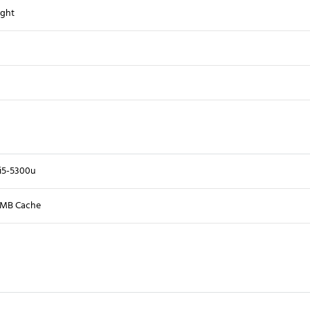
ght
 i5-5300u
3MB Cache