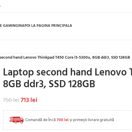
o
E GAMING
INAPOI LA PAGINA PRINCIPALA
second hand Lenovo Thinkpad T450 Core i5-5300u, 8GB ddr3, SSD 128GB
Laptop second hand Lenovo T
8GB ddr3, SSD 128GB
713
lei
750
lei
Comandă de Încă
700
lei
și primești livrare gratuită