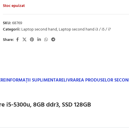
Stoc epuizat
SKU:
68769
Categorii:
Laptop second hand
,
Laptop second hand i3 / i5 / i7
Share:
ERE
INFORMAȚII SUPLIMENTARE
LIVRAREA PRODUSELOR SECO
e i5-5300u, 8GB ddr3, SSD 128GB