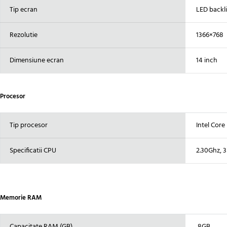
Tip ecran
LED backli
Rezolutie
1366×768
Dimensiune ecran
14 inch
Procesor
Tip procesor
Intel Core
Specificatii CPU
2.30Ghz, 
Memorie RAM
Capacitate RAM (GB)
8GB