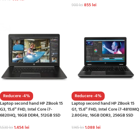
855
lei
900
lei
ADAUGĂ ÎN COȘ
ADAUGĂ ÎN COȘ
Reducere -4%
Reducere -4%
Laptop second hand HP ZBook 15
Laptop second hand HP ZBook 15
G3, 15.6″ FHD, Intel Core i7-
G1, 15.6″ FHD, Intel Core i7-4810MQ
6820HQ, 16GB DDR4, 512GB SSD
2.80GHz, 16GB DDR3, 256GB SSD
1.454
lei
1.088
lei
1.530
lei
1.145
lei
ADAUGĂ ÎN COȘ
ADAUGĂ ÎN COȘ