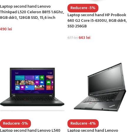
Laptop second hand Lenovo
Reducere -5%
Thinkpad L520 Celeron B815 1.6Ghz,
Laptop second hand HP ProBook
8GB ddr3, 128GB SSD, 15,6 inch
640 G2 Core i5-6300U, 8GB ddr4,
SSD 256GB
490
lei
ADAUGĂ ÎN COȘ
643
lei
677
lei
ADAUGĂ ÎN COȘ
Reducere -5%
Reducere -4%
Laptop second hand Lenovo L540
Laptop second hand Lenovo