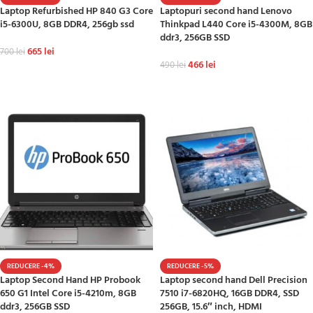
Laptop Refurbished HP 840 G3 Core
Laptopuri second hand Lenovo
i5-6300U, 8GB DDR4, 256gb ssd
Thinkpad L440 Core i5-4300M, 8GB
ddr3, 256GB SSD
665
lei
700
lei
466
lei
490
lei
ADAUGĂ ÎN COȘ
ADAUGĂ ÎN COȘ
REDUCERE -4%
REDUCERE -5%
Laptop Second Hand HP Probook
Laptop second hand Dell Precision
650 G1 Intel Core i5-4210m, 8GB
7510 i7-6820HQ, 16GB DDR4, SSD
ddr3, 256GB SSD
256GB, 15.6″ inch, HDMI