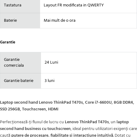
Tastatura
Layout FR modificata in QWERTY
Baterie
Mai mult de o ora
Garantie
Garantie
24 Luni
comerciala
Garantie baterie
3 luni
Laptop second hand Lenovo ThinkPad T470s, Core i7-6600U, 8GB DDR4,
SSD 256GB, Touchscreen, HDMI
Perfecționează-ți fluxul de lucru cu
Lenovo ThinkPad T470s
, un
laptop
second hand business cu touchscreen
, ideal pentru utilizatori exigenți care
caută
putere de procesare, fiabilitate și interacțiune intuitivă
. Dotat cu