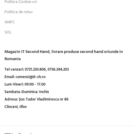
Politica Cookie-uri
Politica de retur
ANPC
SOL
Magazin IT Second Hand, livrare produse second hand oriunde in
Romania
Tel vanzari:
0721.230.806,
0736.344.203
Email:
comenzi@it-sh.ro
Luni-Vineri:
09:00 - 17.00
Sambata-Duminica:
Inchis
Adresa:
Șos Tudor Vladimirescu nr 86
Clinceni, Ilfov