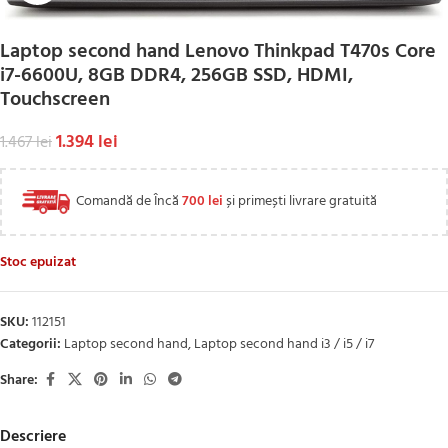
Laptop second hand Lenovo Thinkpad T470s Core
i7-6600U, 8GB DDR4, 256GB SSD, HDMI,
Touchscreen
1.394
lei
1.467
lei
Comandă de Încă
700
lei
și primești livrare gratuită
Stoc epuizat
SKU:
112151
Categorii:
Laptop second hand
,
Laptop second hand i3 / i5 / i7
Share:
Descriere