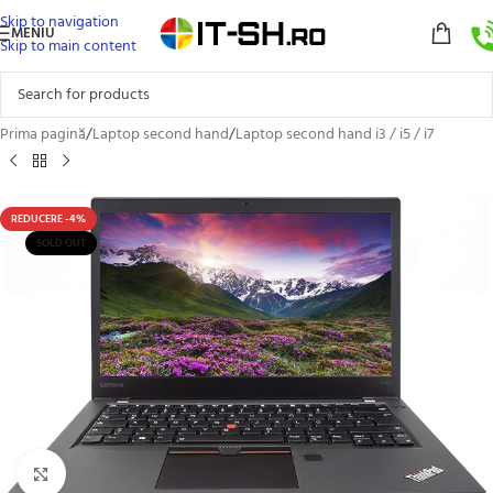
Skip to navigation
MENIU
Skip to main content
Prima pagină
/
Laptop second hand
/
Laptop second hand i3 / i5 / i7
REDUCERE -4%
SOLD OUT
Click to enlarge