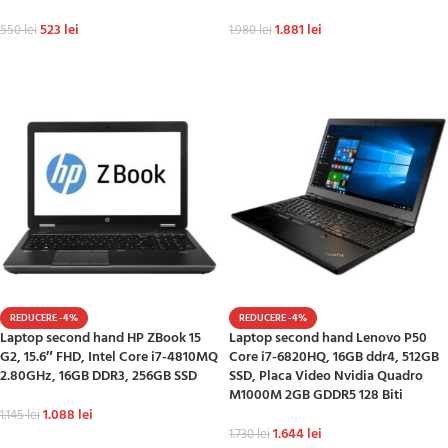
523
lei
1.881
lei
550
lei
1.980
lei
ADAUGĂ ÎN COȘ
ADAUGĂ ÎN COȘ
REDUCERE -4%
REDUCERE -4%
Laptop second hand HP ZBook 15
Laptop second hand Lenovo P50
G2, 15.6″ FHD, Intel Core i7-4810MQ
Core i7-6820HQ, 16GB ddr4, 512GB
2.80GHz, 16GB DDR3, 256GB SSD
SSD, Placa Video Nvidia Quadro
M1000M 2GB GDDR5 128 Biti
1.088
lei
1.145
lei
1.644
lei
1.730
lei
ADAUGĂ ÎN COȘ