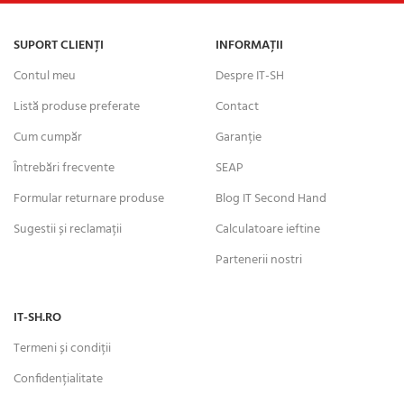
SUPORT CLIENȚI
INFORMAȚII
Contul meu
Despre IT-SH
Listă produse preferate
Contact
Cum cumpăr
Garanție
Întrebări frecvente
SEAP
Formular returnare produse
Blog IT Second Hand
Sugestii și reclamații
Calculatoare ieftine
Partenerii nostri
IT-SH.RO
Termeni și condiții
Confidențialitate