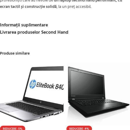
profesioniști care au nevoie de
un laptop second hand performant, cu
ecran tactil și construcție solidă
, la un preț accesibil.
Informații suplimentare
Livrarea produselor Second Hand
Produse similare
REDUCERE -5%
REDUCERE -4%