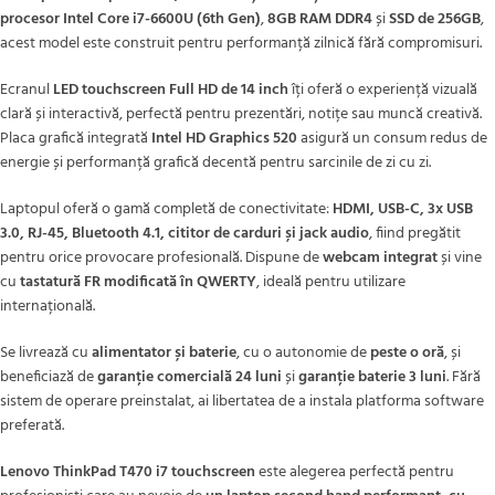
procesor Intel Core i7-6600U (6th Gen)
,
8GB RAM DDR4
și
SSD de 256GB
,
acest model este construit pentru performanță zilnică fără compromisuri.
Ecranul
LED touchscreen Full HD de 14 inch
îți oferă o experiență vizuală
clară și interactivă, perfectă pentru prezentări, notițe sau muncă creativă.
Placa grafică integrată
Intel HD Graphics 520
asigură un consum redus de
energie și performanță grafică decentă pentru sarcinile de zi cu zi.
Laptopul oferă o gamă completă de conectivitate:
HDMI, USB-C, 3x USB
3.0, RJ-45, Bluetooth 4.1, cititor de carduri și jack audio
, fiind pregătit
pentru orice provocare profesională. Dispune de
webcam integrat
și vine
cu
tastatură FR modificată în QWERTY
, ideală pentru utilizare
internațională.
Se livrează cu
alimentator și baterie
, cu o autonomie de
peste o oră
, și
beneficiază de
garanție comercială 24 luni
și
garanție baterie 3 luni
. Fără
sistem de operare preinstalat, ai libertatea de a instala platforma software
preferată.
Lenovo ThinkPad T470 i7 touchscreen
este alegerea perfectă pentru