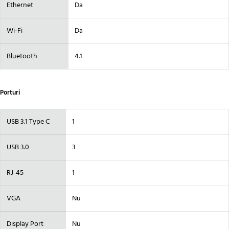
Ethernet
Da
Wi-Fi
Da
Bluetooth
4.1
Porturi
USB 3.1 Type C
1
USB 3.0
3
RJ-45
1
VGA
Nu
Display Port
Nu