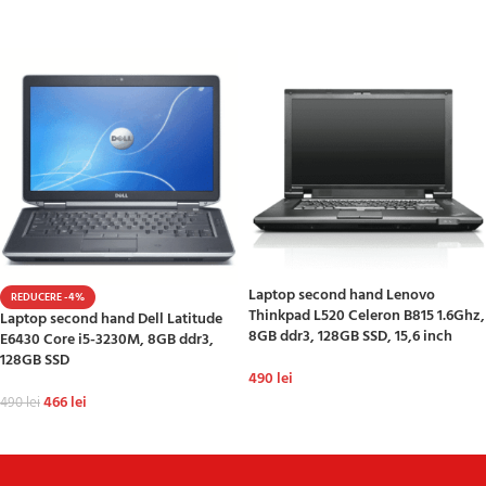
ADAUGĂ ÎN COȘ
Laptop second hand Lenovo
REDUCERE -4%
Thinkpad L520 Celeron B815 1.6Ghz,
Laptop second hand Dell Latitude
8GB ddr3, 128GB SSD, 15,6 inch
E6430 Core i5-3230M, 8GB ddr3,
128GB SSD
490
lei
466
lei
490
lei
ADAUGĂ ÎN COȘ
ADAUGĂ ÎN COȘ