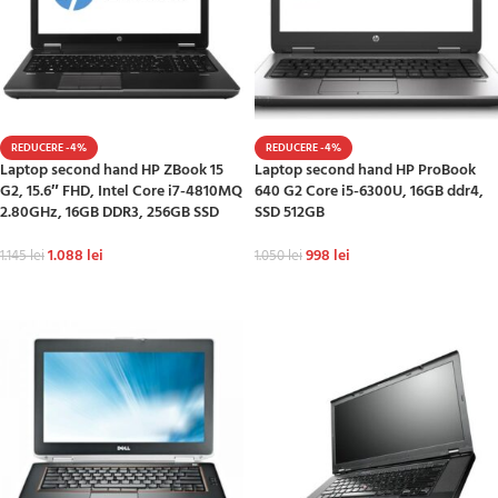
REDUCERE -4%
REDUCERE -4%
Laptop second hand HP ZBook 15
Laptop second hand HP ProBook
G2, 15.6″ FHD, Intel Core i7-4810MQ
640 G2 Core i5-6300U, 16GB ddr4,
2.80GHz, 16GB DDR3, 256GB SSD
SSD 512GB
1.088
lei
998
lei
1.145
lei
1.050
lei
ADAUGĂ ÎN COȘ
ADAUGĂ ÎN COȘ