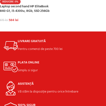
REDUCERE -5%
Laptop second hand HP EliteBook
840 G1, i5-4300u, 8Gb, SSD 256Gb
584
lei
615
lei
ADAUGĂ ÎN COȘ
LIVRARE GRATUITĂ
Pentru comenzi de peste 700 lei
PLATA ONLINE
Simplu si sigur
ASISTENȚĂ
Vă stăm la dispoziție pentru orice întrebare
100% SIGUR