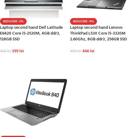
REDUCERE -5%
REDUCERE -4%
Laptop second hand Dell Latitude
Laptop second hand Lenovo
E6420 Core i5-2520M, 4GB ddr3,
ThinkPad L530 Core i5-3320M
128GB SSD
2.60Ghz, 8GB ddr3, 256GB SSD
399
lei
466
lei
420
lei
490
lei
ADAUGĂ ÎN COȘ
ADAUGĂ ÎN COȘ