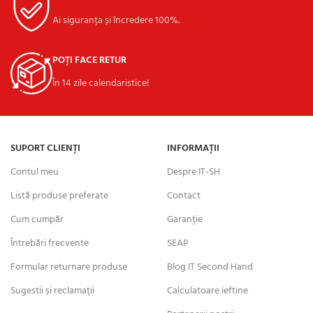
Ai siguranța și încredere 100%.
POȚI FACE RETUR
În 14 zile calendaristice!
SUPORT CLIENȚI
INFORMAȚII
Contul meu
Despre IT-SH
Listă produse preferate
Contact
Cum cumpăr
Garanție
Întrebări frecvente
SEAP
Formular returnare produse
Blog IT Second Hand
Sugestii și reclamații
Calculatoare ieftine