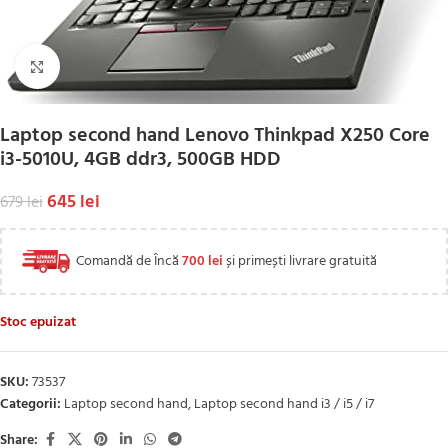
Click to enlarge
Laptop second hand Lenovo Thinkpad X250 Core
i3-5010U, 4GB ddr3, 500GB HDD
645
lei
679
lei
Comandă de Încă
700
lei
și primești livrare gratuită
Stoc epuizat
SKU:
73537
Categorii:
Laptop second hand
,
Laptop second hand i3 / i5 / i7
Share: