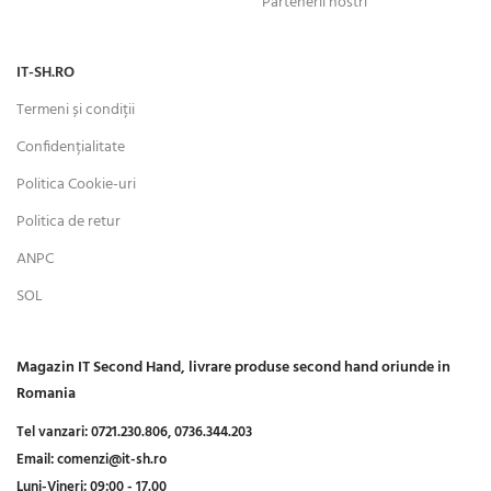
Partenerii nostri
IT-SH.RO
Termeni și condiții
Confidențialitate
Politica Cookie-uri
Politica de retur
ANPC
SOL
Magazin IT Second Hand, livrare produse second hand oriunde in
Romania
Tel vanzari:
0721.230.806,
0736.344.203
Email:
comenzi@it-sh.ro
Luni-Vineri:
09:00 - 17.00