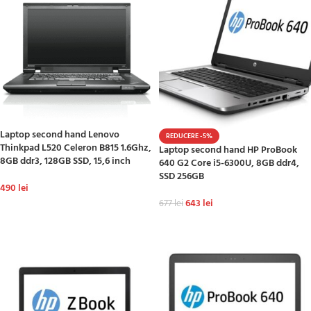
Laptop second hand Lenovo
REDUCERE -5%
Thinkpad L520 Celeron B815 1.6Ghz,
Laptop second hand HP ProBook
8GB ddr3, 128GB SSD, 15,6 inch
640 G2 Core i5-6300U, 8GB ddr4,
SSD 256GB
490
lei
643
lei
677
lei
ADAUGĂ ÎN COȘ
ADAUGĂ ÎN COȘ