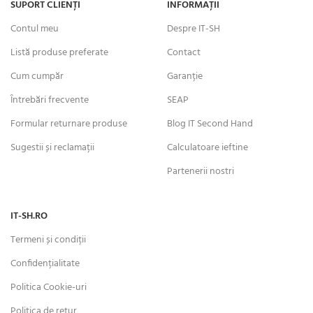
SUPORT CLIENȚI
INFORMAȚII
Contul meu
Despre IT-SH
Listă produse preferate
Contact
Cum cumpăr
Garanție
Întrebări frecvente
SEAP
Formular returnare produse
Blog IT Second Hand
Sugestii și reclamații
Calculatoare ieftine
Partenerii nostri
IT-SH.RO
Termeni și condiții
Confidențialitate
Politica Cookie-uri
Politica de retur