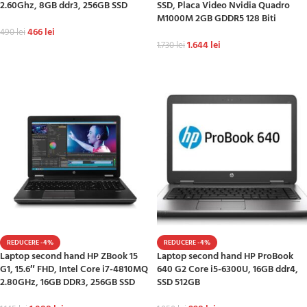
2.60Ghz, 8GB ddr3, 256GB SSD
SSD, Placa Video Nvidia Quadro
M1000M 2GB GDDR5 128 Biti
466
lei
490
lei
1.644
lei
1.730
lei
ADAUGĂ ÎN COȘ
ADAUGĂ ÎN COȘ
REDUCERE -4%
REDUCERE -4%
Laptop second hand HP ZBook 15
Laptop second hand HP ProBook
G1, 15.6″ FHD, Intel Core i7-4810MQ
640 G2 Core i5-6300U, 16GB ddr4,
2.80GHz, 16GB DDR3, 256GB SSD
SSD 512GB