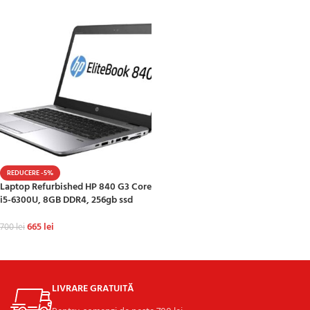
REDUCERE -5%
Laptop Refurbished HP 840 G3 Core
i5-6300U, 8GB DDR4, 256gb ssd
665
lei
700
lei
ADAUGĂ ÎN COȘ
LIVRARE GRATUITĂ