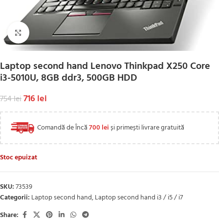
Click to enlarge
Laptop second hand Lenovo Thinkpad X250 Core
i3-5010U, 8GB ddr3, 500GB HDD
716
lei
754
lei
Comandă de Încă
700
lei
și primești livrare gratuită
Stoc epuizat
SKU:
73539
Categorii:
Laptop second hand
,
Laptop second hand i3 / i5 / i7
Share: