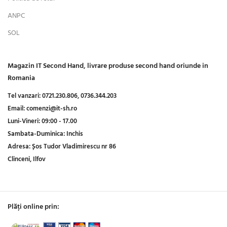
ANPC
SOL
Magazin IT Second Hand, livrare produse second hand oriunde in
Romania
Tel vanzari:
0721.230.806,
0736.344.203
Email:
comenzi@it-sh.ro
Luni-Vineri:
09:00 - 17.00
Sambata-Duminica:
Inchis
Adresa:
Șos Tudor Vladimirescu nr 86
Clinceni, Ilfov
Plăți online prin: