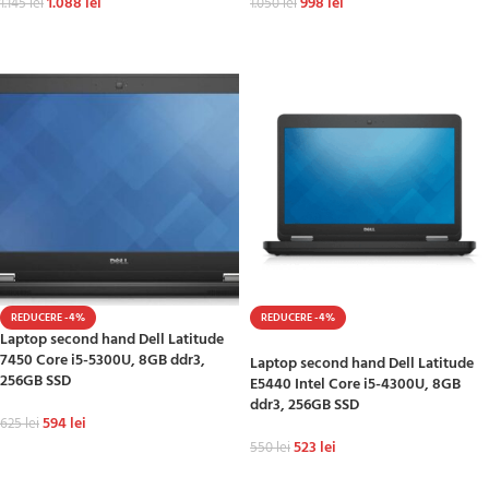
1.088
lei
998
lei
1.145
lei
1.050
lei
ADAUGĂ ÎN COȘ
ADAUGĂ ÎN COȘ
REDUCERE -4%
REDUCERE -4%
Laptop second hand Dell Latitude
HOT
7450 Core i5-5300U, 8GB ddr3,
Laptop second hand Dell Latitude
256GB SSD
E5440 Intel Core i5-4300U, 8GB
ddr3, 256GB SSD
594
lei
625
lei
523
lei
550
lei
ADAUGĂ ÎN COȘ
ADAUGĂ ÎN COȘ