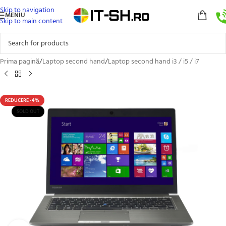
Skip to navigation
MENIU
Skip to main content
Prima pagină
/
Laptop second hand
/
Laptop second hand i3 / i5 / i7
REDUCERE -4%
SOLD OUT