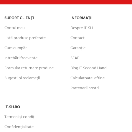
SUPORT CLIENȚI
INFORMAȚII
Contul meu
Despre IT-SH
Listă produse preferate
Contact
Cum cumpăr
Garanție
Întrebări frecvente
SEAP
Formular returnare produse
Blog IT Second Hand
Sugestii și reclamații
Calculatoare ieftine
Partenerii nostri
IT-SH.RO
Termeni și condiții
Confidențialitate