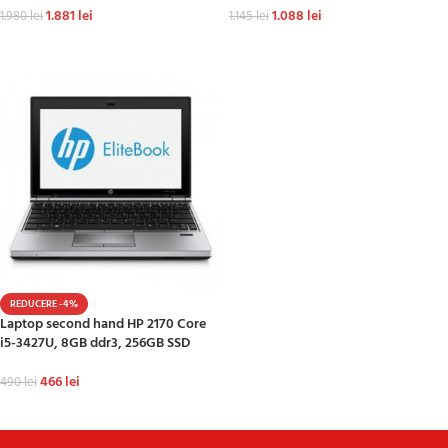
1.881
lei
1.088
lei
1.980
lei
1.145
lei
ADAUGĂ ÎN COȘ
ADAUGĂ ÎN COȘ
REDUCERE -4%
Laptop second hand HP 2170 Core
i5-3427U, 8GB ddr3, 256GB SSD
466
lei
490
lei
ADAUGĂ ÎN COȘ