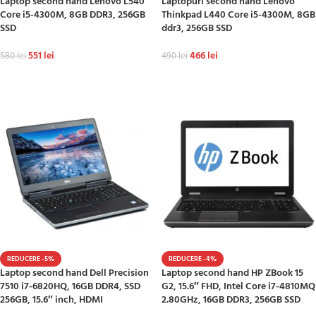
Laptop second hand Lenovo L540
Laptopuri second hand Lenovo
Core i5-4300M, 8GB DDR3, 256GB
Thinkpad L440 Core i5-4300M, 8GB
SSD
ddr3, 256GB SSD
551
lei
466
lei
580
lei
490
lei
ADAUGĂ ÎN COȘ
ADAUGĂ ÎN COȘ
REDUCERE -5%
REDUCERE -4%
Laptop second hand Dell Precision
Laptop second hand HP ZBook 15
7510 i7-6820HQ, 16GB DDR4, SSD
G2, 15.6″ FHD, Intel Core i7-4810MQ
256GB, 15.6″ inch, HDMI
2.80GHz, 16GB DDR3, 256GB SSD