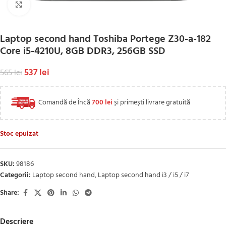
Click to enlarge
Laptop second hand Toshiba Portege Z30-a-182
Core i5-4210U, 8GB DDR3, 256GB SSD
537
lei
565
lei
Comandă de Încă
700
lei
și primești livrare gratuită
Stoc epuizat
SKU:
98186
Categorii:
Laptop second hand
,
Laptop second hand i3 / i5 / i7
Share:
Descriere