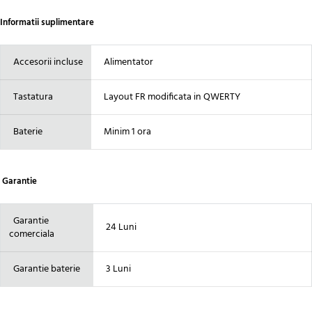
Informatii suplimentare
Accesorii incluse
Alimentator
Tastatura
Layout FR modificata in QWERTY
Baterie
Minim 1 ora
Garantie
Garantie
24 Luni
comerciala
Garantie baterie
3 Luni