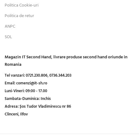
Politica Cookie-uri
Politica de retur
ANPC
SOL
Magazin IT Second Hand, livrare produse second hand oriunde in
Romania
Tel vanzari:
0721.230.806,
0736.344.203
Email:
comenzi@it-sh.ro
Luni-Vineri:
09:00 - 17.00
Sambata-Duminica:
Inchis
Adresa:
Șos Tudor Vladimirescu nr 86
Clinceni, Ilfov