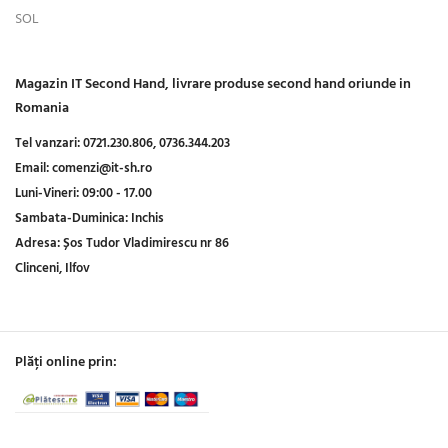
SOL
Magazin IT Second Hand, livrare produse second hand oriunde in
Romania
Tel vanzari:
0721.230.806,
0736.344.203
Email:
comenzi@it-sh.ro
Luni-Vineri:
09:00 - 17.00
Sambata-Duminica:
Inchis
Adresa:
Șos Tudor Vladimirescu nr 86
Clinceni, Ilfov
Plăți online prin: