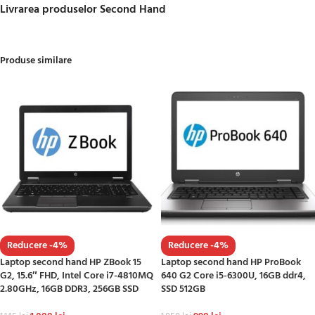
Livrarea produselor Second Hand
Produse similare
Reducere -4%
Reducere -4%
Laptop second hand HP ZBook 15
Laptop second hand HP ProBook
G2, 15.6″ FHD, Intel Core i7-4810MQ
640 G2 Core i5-6300U, 16GB ddr4,
2.80GHz, 16GB DDR3, 256GB SSD
SSD 512GB