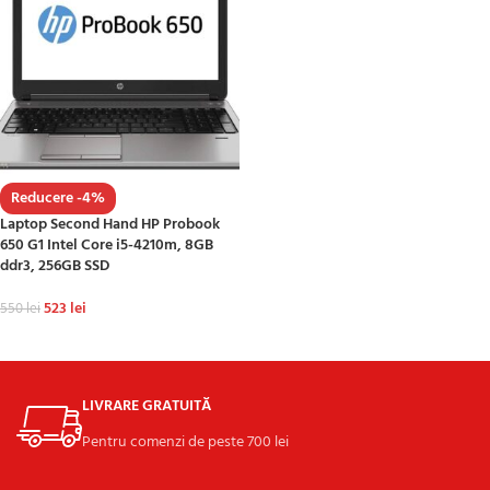
Reducere -4%
Laptop Second Hand HP Probook
650 G1 Intel Core i5-4210m, 8GB
ddr3, 256GB SSD
523
lei
550
lei
ADAUGĂ ÎN COȘ
LIVRARE GRATUITĂ
Pentru comenzi de peste 700 lei