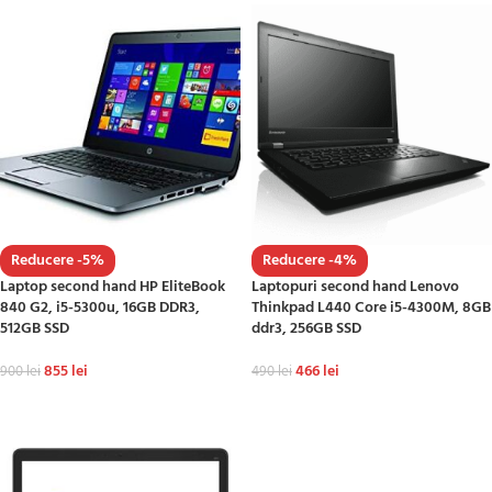
Reducere -5%
Reducere -4%
Laptop second hand HP EliteBook
Laptopuri second hand Lenovo
840 G2, i5-5300u, 16GB DDR3,
Thinkpad L440 Core i5-4300M, 8GB
512GB SSD
ddr3, 256GB SSD
855
lei
466
lei
900
lei
490
lei
ADAUGĂ ÎN COȘ
ADAUGĂ ÎN COȘ