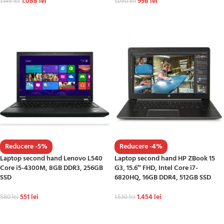
1.088
lei
998
lei
1.145
lei
1.050
lei
ADAUGĂ ÎN COȘ
ADAUGĂ ÎN COȘ
Reducere -5%
Reducere -4%
Laptop second hand Lenovo L540
Laptop second hand HP ZBook 15
Core i5-4300M, 8GB DDR3, 256GB
G3, 15.6″ FHD, Intel Core i7-
SSD
6820HQ, 16GB DDR4, 512GB SSD
551
lei
1.454
lei
580
lei
1.530
lei
ADAUGĂ ÎN COȘ
ADAUGĂ ÎN COȘ