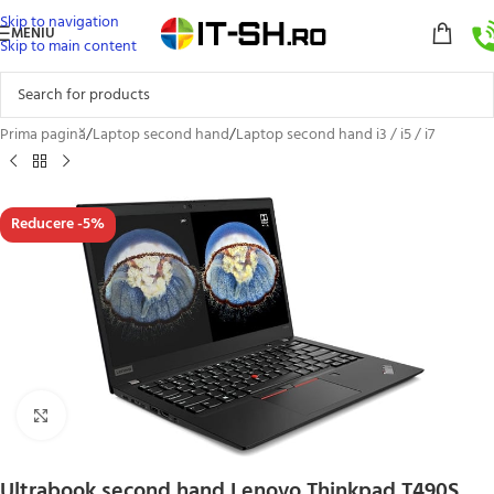
Skip to navigation
MENIU
Skip to main content
Prima pagină
/
Laptop second hand
/
Laptop second hand i3 / i5 / i7
Reducere -5%
Click to enlarge
Ultrabook second hand Lenovo Thinkpad T490S