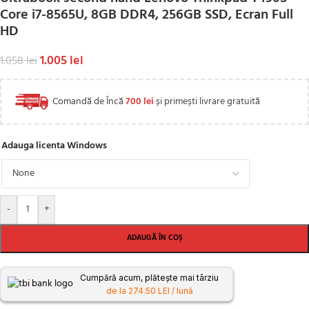
Core i7-8565U, 8GB DDR4, 256GB SSD, Ecran Full
HD
1.005
lei
1.058
lei
Comandă de Încă
700
lei
și primești livrare gratuită
Adauga licenta Windows
-
+
ADAUGĂ ÎN COȘ
Cumpără acum, plătește mai târziu
de la 274.50 LEI / lună