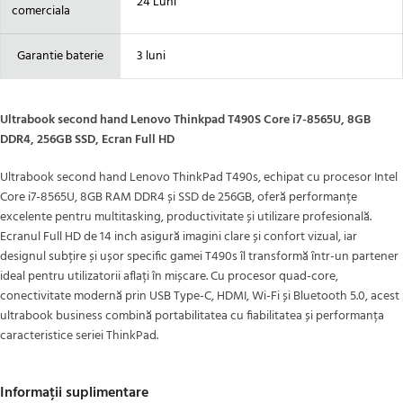
24 Luni
comerciala
Garantie baterie
3 luni
Ultrabook second hand Lenovo Thinkpad T490S Core i7-8565U, 8GB
DDR4, 256GB SSD, Ecran Full HD
Ultrabook second hand Lenovo ThinkPad T490s, echipat cu procesor Intel
Core i7-8565U, 8GB RAM DDR4 și SSD de 256GB, oferă performanțe
excelente pentru multitasking, productivitate și utilizare profesională.
Ecranul Full HD de 14 inch asigură imagini clare și confort vizual, iar
designul subțire și ușor specific gamei T490s îl transformă într-un partener
ideal pentru utilizatorii aflați în mișcare. Cu procesor quad-core,
conectivitate modernă prin USB Type-C, HDMI, Wi-Fi și Bluetooth 5.0, acest
ultrabook business combină portabilitatea cu fiabilitatea și performanța
caracteristice seriei ThinkPad.
Informații suplimentare