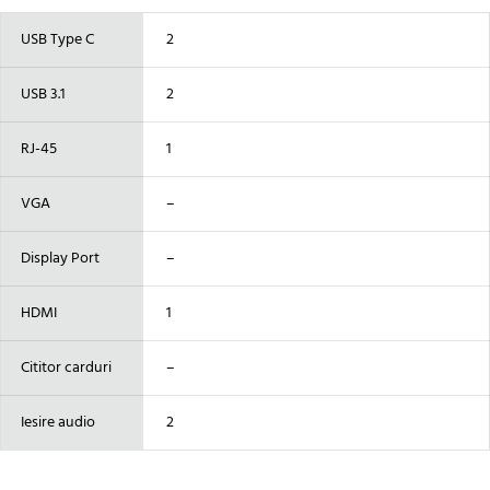
USB Type C
2
USB 3.1
2
RJ-45
1
VGA
–
Display Port
–
HDMI
1
Cititor carduri
–
Iesire audio
2