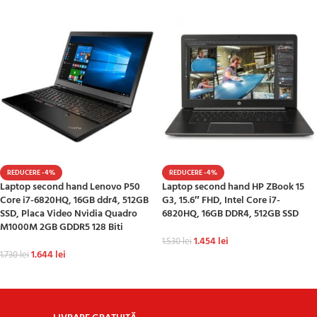
REDUCERE -4%
REDUCERE -4%
Laptop second hand Lenovo P50
Laptop second hand HP ZBook 15
Core i7-6820HQ, 16GB ddr4, 512GB
G3, 15.6″ FHD, Intel Core i7-
SSD, Placa Video Nvidia Quadro
6820HQ, 16GB DDR4, 512GB SSD
M1000M 2GB GDDR5 128 Biti
1.454
lei
1.530
lei
1.644
lei
1.730
lei
ADAUGĂ ÎN COȘ
ADAUGĂ ÎN COȘ