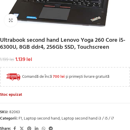
Click to enlarge
Ultrabook second hand Lenovo Yoga 260 Core i5-
6300U, 8GB ddr4, 256Gb SSD, Touchscreen
1.139
lei
1.199
lei
Comandă de Încă
700
lei
și primești livrare gratuită
Stoc epuizat
SKU:
82063
Categorii:
F1
,
Laptop second hand
,
Laptop second hand i3 / i5 / i7
Share: