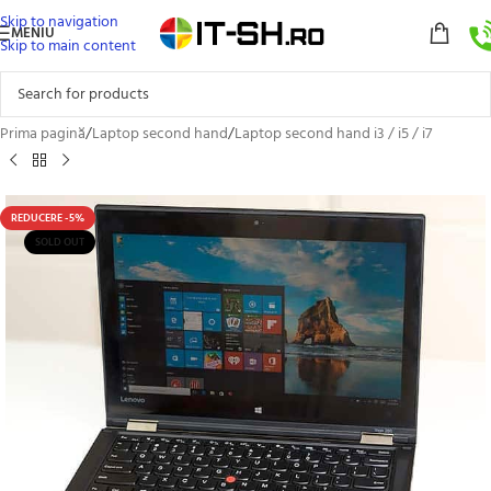
Skip to navigation
MENIU
Skip to main content
Prima pagină
/
Laptop second hand
/
Laptop second hand i3 / i5 / i7
REDUCERE -5%
SOLD OUT