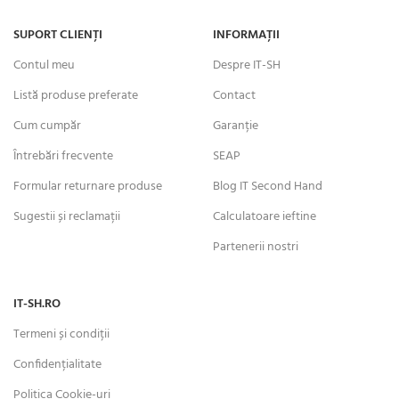
SUPORT CLIENȚI
INFORMAȚII
Contul meu
Despre IT-SH
Listă produse preferate
Contact
Cum cumpăr
Garanție
Întrebări frecvente
SEAP
Formular returnare produse
Blog IT Second Hand
Sugestii și reclamații
Calculatoare ieftine
Partenerii nostri
IT-SH.RO
Termeni și condiții
Confidențialitate
Politica Cookie-uri