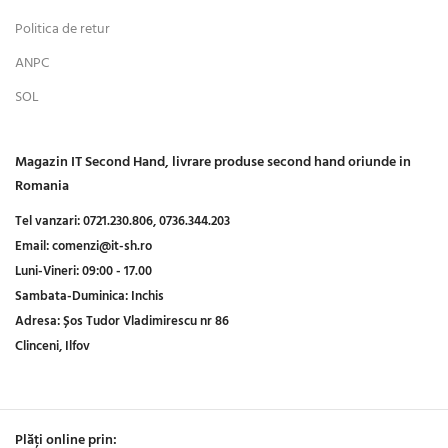
Politica de retur
ANPC
SOL
Magazin IT Second Hand, livrare produse second hand oriunde in
Romania
Tel vanzari:
0721.230.806,
0736.344.203
Email:
comenzi@it-sh.ro
Luni-Vineri:
09:00 - 17.00
Sambata-Duminica:
Inchis
Adresa:
Șos Tudor Vladimirescu nr 86
Clinceni, Ilfov
Plăți online prin: