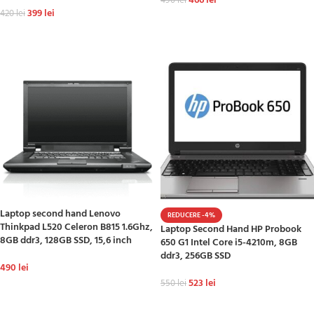
466
lei
490
lei
399
lei
420
lei
ADAUGĂ ÎN COȘ
ADAUGĂ ÎN COȘ
Laptop second hand Lenovo
REDUCERE -4%
Thinkpad L520 Celeron B815 1.6Ghz,
Laptop Second Hand HP Probook
8GB ddr3, 128GB SSD, 15,6 inch
650 G1 Intel Core i5-4210m, 8GB
ddr3, 256GB SSD
490
lei
523
lei
550
lei
ADAUGĂ ÎN COȘ
ADAUGĂ ÎN COȘ