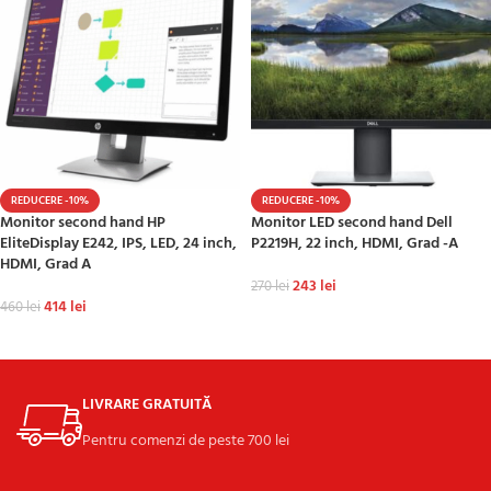
REDUCERE -10%
REDUCERE -10%
Monitor second hand HP
Monitor LED second hand Dell
EliteDisplay E242, IPS, LED, 24 inch,
P2219H, 22 inch, HDMI, Grad -A
HDMI, Grad A
243
lei
270
lei
414
lei
460
lei
ADAUGĂ ÎN COȘ
ADAUGĂ ÎN COȘ
LIVRARE GRATUITĂ
Pentru comenzi de peste 700 lei