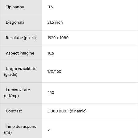
Tip panou
TN
Diagonala
21.5 inch
Rezolutie (pixeli)
1920 x 1080
Aspect imagine
16:9
Unghi vizibilitate
170/160
(grade)
Luminozitate
250
(cd/mp)
Contrast
3 000 000:1 (dinamic)
Timp de raspuns
5
(ms)