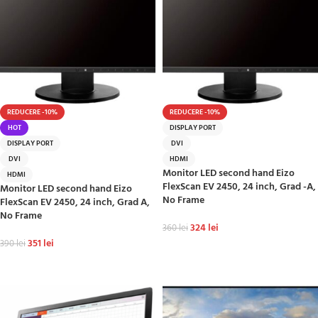
REDUCERE -10%
REDUCERE -10%
HOT
DISPLAY PORT
DISPLAY PORT
DVI
DVI
HDMI
Monitor LED second hand Eizo
HDMI
FlexScan EV 2450, 24 inch, Grad -A,
Monitor LED second hand Eizo
No Frame
FlexScan EV 2450, 24 inch, Grad A,
No Frame
324
lei
360
lei
351
lei
390
lei
ADAUGĂ ÎN COȘ
ADAUGĂ ÎN COȘ