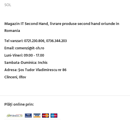
SOL
Magazin IT Second Hand, livrare produse second hand oriunde in
Romania
Tel vanzari:
0721.230.806,
0736.344.203
Email:
comenzi@it-sh.ro
Luni-Vineri:
09:00 - 17.00
Sambata-Duminica:
Inchis
Adresa:
Șos Tudor Vladimirescu nr 86
Clinceni, Ilfov
Plăți online prin: