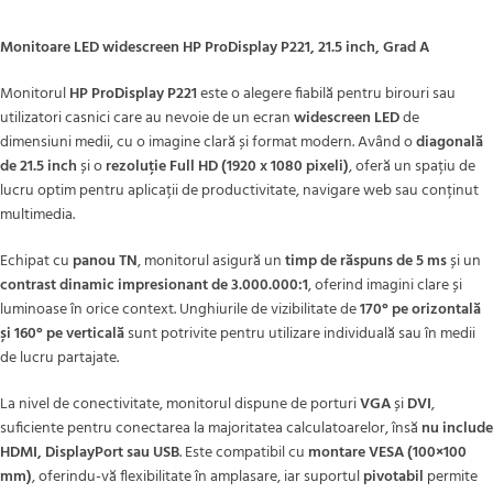
Monitoare LED widescreen HP ProDisplay P221, 21.5 inch, Grad A
Monitorul
HP ProDisplay P221
este o alegere fiabilă pentru birouri sau
utilizatori casnici care au nevoie de un ecran
widescreen LED
de
dimensiuni medii, cu o imagine clară și format modern. Având o
diagonală
de 21.5 inch
și o
rezoluție Full HD (1920 x 1080 pixeli)
, oferă un spațiu de
lucru optim pentru aplicații de productivitate, navigare web sau conținut
multimedia.
Echipat cu
panou TN
, monitorul asigură un
timp de răspuns de 5 ms
și un
contrast dinamic impresionant de 3.000.000:1
, oferind imagini clare și
luminoase în orice context. Unghiurile de vizibilitate de
170° pe orizontală
și 160° pe verticală
sunt potrivite pentru utilizare individuală sau în medii
de lucru partajate.
La nivel de conectivitate, monitorul dispune de porturi
VGA
și
DVI
,
suficiente pentru conectarea la majoritatea calculatoarelor, însă
nu include
HDMI, DisplayPort sau USB
. Este compatibil cu
montare VESA (100×100
mm)
, oferindu-vă flexibilitate în amplasare, iar suportul
pivotabil
permite