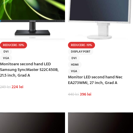
REDUCERE -10%
REDUCERE -10%
DVI
DISPLAY PORT
VGA
DVI
Monitoare second hand LED
HDMI
Samsung SyncMaster S22C450B,
VGA
21.5 inch, Grad A
Monitor LED second hand Nec
EA273WMi, 27 inch, Grad A
224
lei
249
lei
396
lei
440
lei
ADAUGĂ ÎN COȘ
ADAUGĂ ÎN COȘ