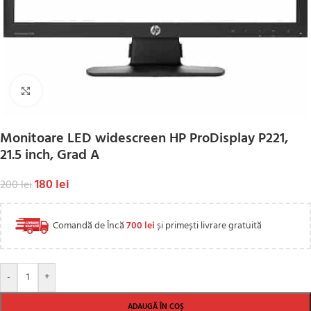
Click to enlarge
Monitoare LED widescreen HP ProDisplay P221,
21.5 inch, Grad A
180
lei
200
lei
Comandă de Încă
700
lei
și primești livrare gratuită
-
+
ADAUGĂ ÎN COȘ