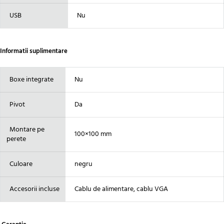
USB
Nu
Informatii suplimentare
Boxe integrate
Nu
Pivot
Da
Montare pe
100×100 mm
perete
Culoare
negru
Accesorii incluse
Cablu de alimentare, cablu VGA