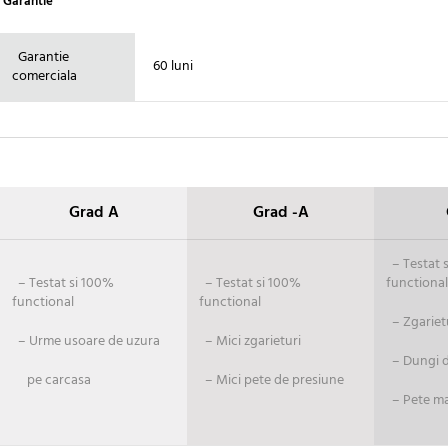
Garantie
Garantie
60 luni
comerciala
Grad A
Grad -A
– Testat si
– Testat si 100%
– Testat si 100%
functional
functional
functional
– Zgariet
– Urme usoare de uzura
– Mici zgarieturi
– Dungi de
pe carcasa
– Mici pete de presiune
– Pete ma