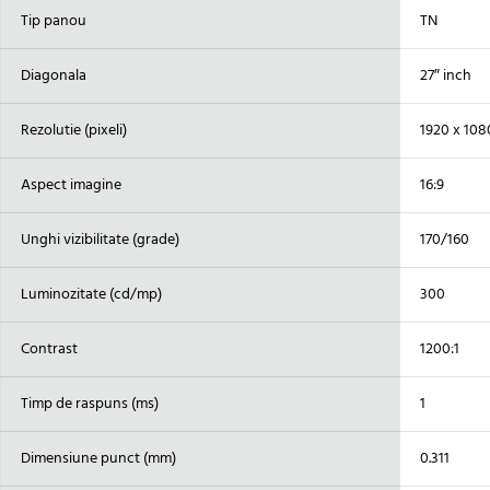
Tip panou
TN
Diagonala
27″ inch
Rezolutie (pixeli)
1920 x 108
Aspect imagine
16:9
Unghi vizibilitate (grade)
170/160
Luminozitate (cd/mp)
300
Contrast
1200:1
Timp de raspuns (ms)
1
Dimensiune punct (mm)
0.311