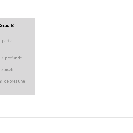
Grad B
 partial
uri profunde
 pixeli
ri de presiune