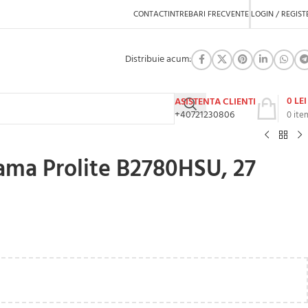
CONTACT
INTREBARI FRECVENTE
LOGIN / REGIST
Distribuie acum:
0
LEI
ASISTENTA CLIENTI
+40721230806
0
ite
ama Prolite B2780HSU, 27