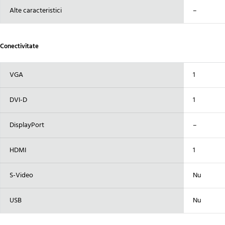
Alte caracteristici
–
Conectivitate
VGA
1
DVI-D
1
DisplayPort
–
HDMI
1
S-Video
Nu
USB
Nu