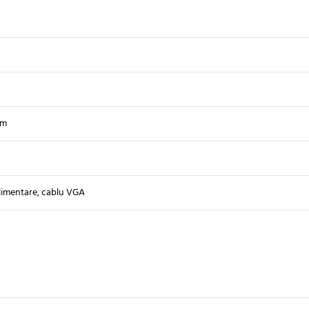
mm
limentare, cablu VGA