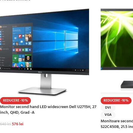
REDUCERE -10%
REDUCERE -10%
Monitor second hand LED widescreen Dell U2715H, 27
DVI
inch, QHD, Grad -A
VGA
Monitoare secon
576
lei
640
lei
S22C450B, 21.5 in