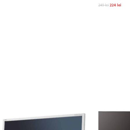
ADAUGĂ ÎN COȘ
224
lei
249
lei
ADAUGĂ ÎN COȘ