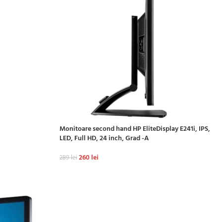
Monitoare second hand HP EliteDisplay E241i, IPS,
LED, Full HD, 24 inch, Grad -A
260
lei
289
lei
ADAUGĂ ÎN COȘ