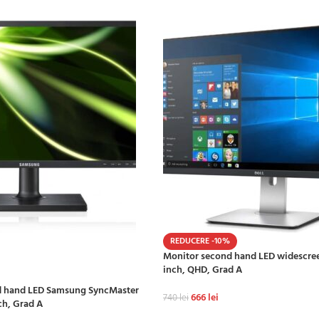
REDUCERE -10%
Monitor second hand LED widescree
inch, QHD, Grad A
d hand LED Samsung SyncMaster
666
lei
740
lei
ch, Grad A