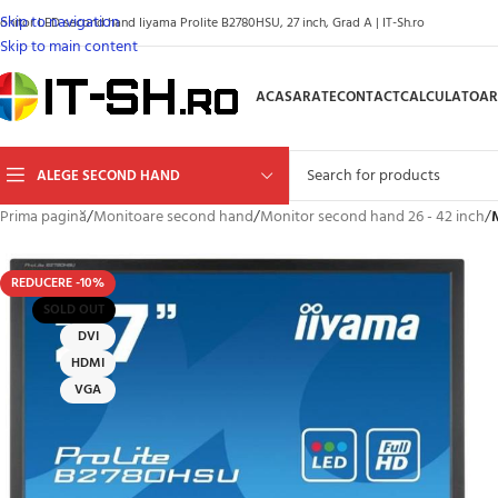
Skip to navigation
onitor LED second hand Iiyama Prolite B2780HSU, 27 inch, Grad A | IT-Sh.ro
Skip to main content
ACASA
RATE
CONTACT
CALCULATOAR
ALEGE SECOND HAND
Prima pagină
/
Monitoare second hand
/
Monitor second hand 26 - 42 inch
/
REDUCERE -10%
SOLD OUT
DVI
HDMI
VGA