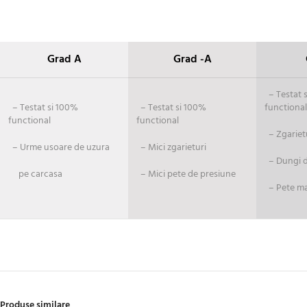
Grad A
Grad -A
– Testat si
– Testat si 100%
– Testat si 100%
functional
functional
functional
– Zgariet
– Urme usoare de uzura
– Mici zgarieturi
– Dungi de
pe carcasa
– Mici pete de presiune
– Pete ma
Produse similare