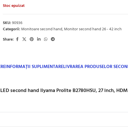
Stoc epuizat
SKU:
90936
Categorii:
Monitoare second hand
,
Monitor second hand 26 - 42 inch
Share:
ERE
INFORMAȚII SUPLIMENTARE
LIVRAREA PRODUSELOR SECO
LED second hand Iiyama Prolite B2780HSU, 27 inch, HDM