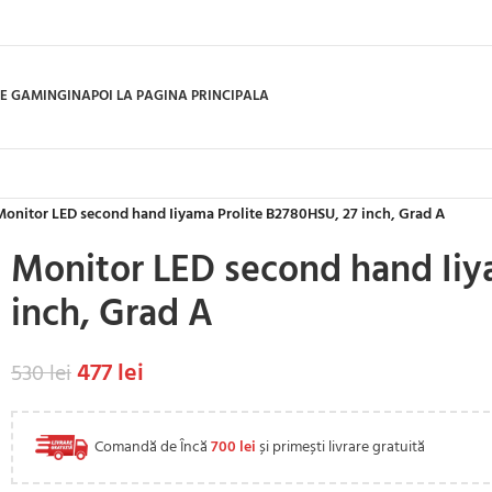
E GAMING
INAPOI LA PAGINA PRINCIPALA
Monitor LED second hand Iiyama Prolite B2780HSU, 27 inch, Grad A
Monitor LED second hand Iiy
inch, Grad A
477
lei
530
lei
Comandă de Încă
700
lei
și primești livrare gratuită