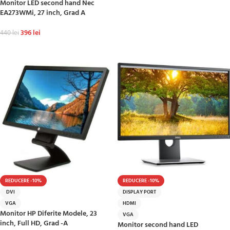
Monitor LED second hand Nec
ADAUGĂ ÎN COȘ
EA273WMi, 27 inch, Grad A
396
lei
440
lei
ADAUGĂ ÎN COȘ
REDUCERE -10%
REDUCERE -10%
DVI
DISPLAY PORT
VGA
HDMI
Monitor HP Diferite Modele, 23
VGA
inch, Full HD, Grad -A
Monitor second hand LED