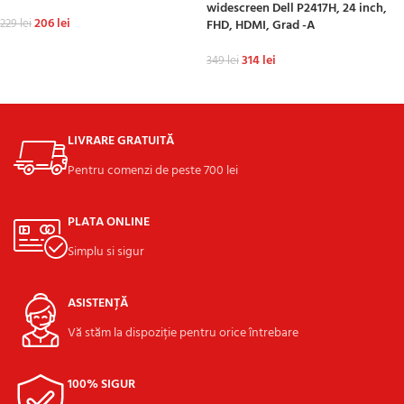
widescreen Dell P2417H, 24 inch,
206
lei
229
lei
FHD, HDMI, Grad -A
ADAUGĂ ÎN COȘ
314
lei
349
lei
ADAUGĂ ÎN COȘ
LIVRARE GRATUITĂ
Pentru comenzi de peste 700 lei
PLATA ONLINE
Simplu si sigur
ASISTENȚĂ
Vă stăm la dispoziție pentru orice întrebare
100% SIGUR