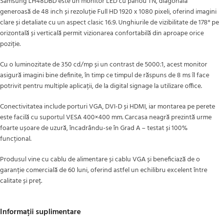
Samsung LH48DBD este un monitor LED cu panou TN, diagonala
generoasă de 48 inch și rezoluție Full HD 1920 x 1080 pixeli, oferind imagini
clare și detaliate cu un aspect clasic 16:9. Unghiurile de vizibilitate de 178° pe
orizontală și verticală permit vizionarea confortabilă din aproape orice
poziție.
Cu o luminozitate de 350 cd/mp și un contrast de 5000:1, acest monitor
asigură imagini bine definite, în timp ce timpul de răspuns de 8 ms îl face
potrivit pentru multiple aplicații, de la digital signage la utilizare office.
Conectivitatea include porturi VGA, DVI-D și HDMI, iar montarea pe perete
este facilă cu suportul VESA 400×400 mm. Carcasa neagră prezintă urme
foarte ușoare de uzură, încadrându-se în Grad A – testat și 100%
funcțional.
Produsul vine cu cablu de alimentare și cablu VGA și beneficiază de o
garanție comercială de 60 luni, oferind astfel un echilibru excelent între
calitate și preț.
Informații suplimentare