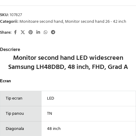
SKU:
107827
Categorii:
Monitoare second hand
,
Monitor second hand 26 - 42 inch
Share:
Descriere
Monitor second hand LED widescreen
Samsung LH48DBD, 48 inch, FHD, Grad A
Ecran
Tip ecran
LED
Tip panou
TN
Diagonala
48 inch