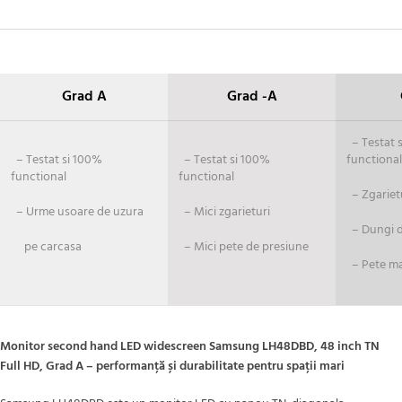
Grad A
Grad -A
– Testat si
– Testat si 100%
– Testat si 100%
functional
functional
functional
– Zgariet
– Urme usoare de uzura
– Mici zgarieturi
– Dungi de
pe carcasa
– Mici pete de presiune
– Pete ma
Monitor second hand LED widescreen Samsung LH48DBD, 48 inch TN
Full HD, Grad A – performanță și durabilitate pentru spații mari