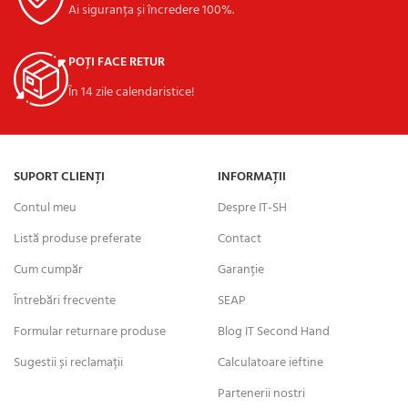
Ai siguranța și încredere 100%.
POȚI FACE RETUR
În 14 zile calendaristice!
SUPORT CLIENȚI
INFORMAȚII
Contul meu
Despre IT-SH
Listă produse preferate
Contact
Cum cumpăr
Garanție
Întrebări frecvente
SEAP
Formular returnare produse
Blog IT Second Hand
Sugestii și reclamații
Calculatoare ieftine
Partenerii nostri