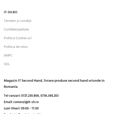
IT-SH.RO
Termeni și condiții
Confidențialitate
Politica Cookie-uri
Politica de retur
ANPC
SOL
Magazin IT Second Hand, livrare produse second hand oriunde in
Romania
Tel vanzari:
0721.230.806,
0736.344.203
Email:
comenzi@it-sh.ro
Luni-Vineri:
09:00 - 17.00