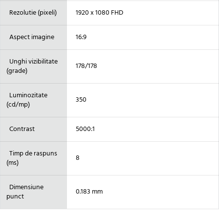
Rezolutie (pixeli)
1920 x 1080 FHD
Aspect imagine
16:9
Unghi vizibilitate
178/178
(grade)
Luminozitate
350
(cd/mp)
Contrast
5000:1
Timp de raspuns
8
(ms)
Dimensiune
0.183 mm
punct