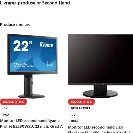
Livrarea produselor Second Hand
Produse similare
REDUCERE -10%
REDUCERE -10%
DVI
DISPLAY PORT
VGA
DVI
Monitor LED second hand Iiyama
HDMI
Prolite B2280WSD, 22 inch, Grad A
Monitor LED second hand Eizo