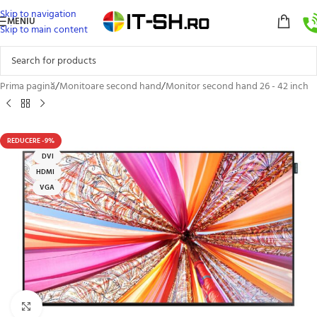
Skip to navigation
MENIU
Skip to main content
Prima pagină
/
Monitoare second hand
/
Monitor second hand 26 - 42 inch
REDUCERE -9%
DVI
HDMI
VGA
Click to enlarge