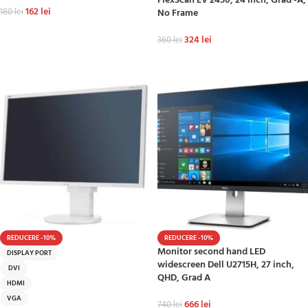
FlexScan EV 2450, 24 inch, Grad -A,
162
lei
180
lei
No Frame
ADAUGĂ ÎN COȘ
324
lei
360
lei
ADAUGĂ ÎN COȘ
REDUCERE -10%
REDUCERE -10%
Monitor second hand LED
DISPLAY PORT
widescreen Dell U2715H, 27 inch,
DVI
QHD, Grad A
HDMI
VGA
666
lei
740
lei