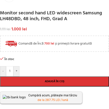
Monitor second hand LED widescreen Samsung
LH48DBD, 48 inch, FHD, Grad A
1.000
lei
1.111
lei
Comandă de Încă
700
lei
și primești livrare gratuită
În stoc
-
+
ADAUGĂ ÎN COȘ
Cumpără acum, plătește mai târziu
de la 287.75 LEI / lună