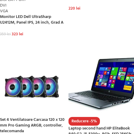
DVI
220
lei
VGA
Monitor LED Dell UltraSharp
ADAUGĂ ÎN COȘ
U2412M, Panel IPS, 24 inch, Grad A
323
lei
359
lei
ADAUGĂ ÎN COȘ
Set 4 Ventilatoare Carcasa 120 x 120
Reducere -5%
mm Pro Gaming ARGB, controller,
Laptop second hand HP EliteBook
telecomanda