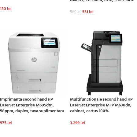
840 G2, i5-5300u, 8Gb, SSD 256Gb
130
lei
551
lei
580
lei
ADAUGĂ ÎN COȘ
ADAUGĂ ÎN COȘ
Imprimanta second hand HP
Multifunctionale second hand HP
LaserJet Enterprise M605dtn,
LaserJet Enterprise MFP M630dn,
58ppm, duplex, tava suplimentara
cabinet, cartus 100%
975
lei
3.299
lei
ADAUGĂ ÎN COȘ
ADAUGĂ ÎN COȘ