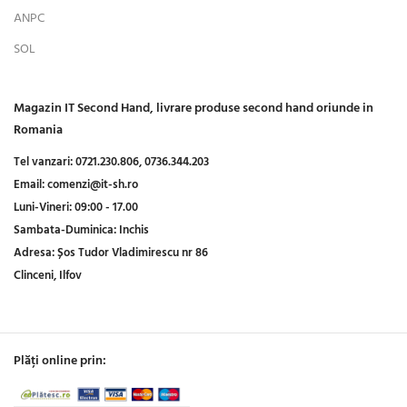
ANPC
SOL
Magazin IT Second Hand, livrare produse second hand oriunde in
Romania
Tel vanzari:
0721.230.806,
0736.344.203
Email:
comenzi@it-sh.ro
Luni-Vineri:
09:00 - 17.00
Sambata-Duminica:
Inchis
Adresa:
Șos Tudor Vladimirescu nr 86
Clinceni, Ilfov
Plăți online prin: