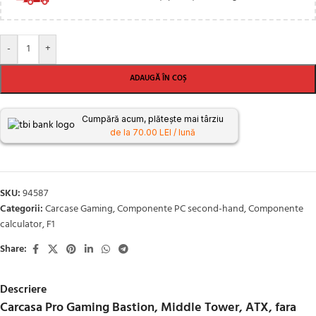
-
+
ADAUGĂ ÎN COȘ
Cumpără acum, plătește mai târziu
de la 70.00 LEI / lună
SKU:
94587
Categorii:
Carcase Gaming
,
Componente PC second-hand
,
Componente
calculator
,
F1
Share:
Descriere
Carcasa Pro Gaming Bastion, Middle Tower, ATX, fara