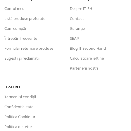
Contul meu
Despre IT-SH
Listă produse preferate
Contact
Cum cumpăr
Garanție
Întrebări frecvente
SEAP
Formular returnare produse
Blog IT Second Hand
Sugestii și reclamații
Calculatoare ieftine
Partenerii nostri
IT-SH.RO
Termeni și condiții
Confidențialitate
Politica Cookie-uri
Politica de retur