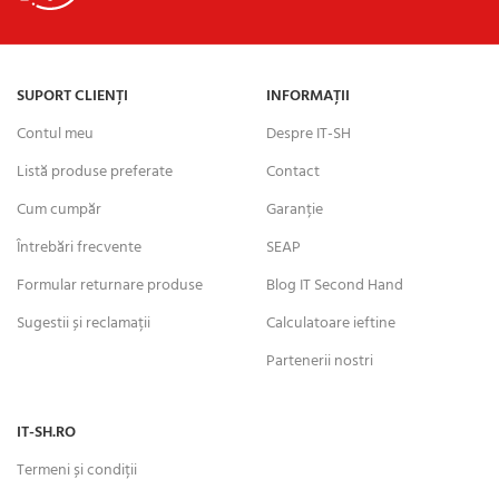
SUPORT CLIENȚI
INFORMAȚII
Contul meu
Despre IT-SH
Listă produse preferate
Contact
Cum cumpăr
Garanție
Întrebări frecvente
SEAP
Formular returnare produse
Blog IT Second Hand
Sugestii și reclamații
Calculatoare ieftine
Partenerii nostri
IT-SH.RO
Termeni și condiții