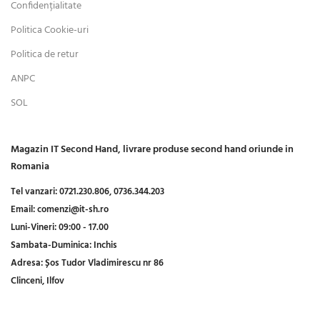
Confidențialitate
Politica Cookie-uri
Politica de retur
ANPC
SOL
Magazin IT Second Hand, livrare produse second hand oriunde in
Romania
Tel vanzari:
0721.230.806,
0736.344.203
Email:
comenzi@it-sh.ro
Luni-Vineri:
09:00 - 17.00
Sambata-Duminica:
Inchis
Adresa:
Șos Tudor Vladimirescu nr 86
Clinceni, Ilfov