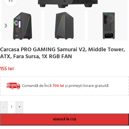
Carcasa PRO GAMING Samurai V2, Middle Tower,
ATX, Fara Sursa, 1X RGB FAN
155
lei
Comandă de Încă
700
lei
și primești livrare gratuită
-
+
ADAUGĂ ÎN COȘ