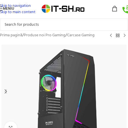
Skip to navigation
MENIU
Skip to main content
Prima pagină
/
Produse noi Pro Gaming
/
Carcase Gaming
Click to enlarge