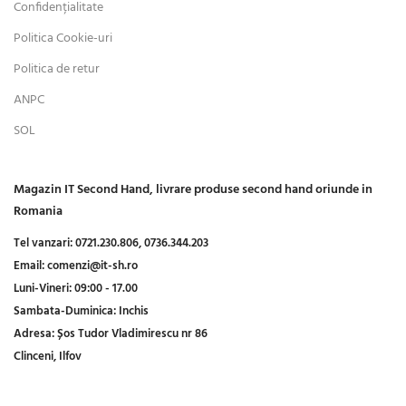
Confidențialitate
Politica Cookie-uri
Politica de retur
ANPC
SOL
Magazin IT Second Hand, livrare produse second hand oriunde in
Romania
Tel vanzari:
0721.230.806,
0736.344.203
Email:
comenzi@it-sh.ro
Luni-Vineri:
09:00 - 17.00
Sambata-Duminica:
Inchis
Adresa:
Șos Tudor Vladimirescu nr 86
Clinceni, Ilfov