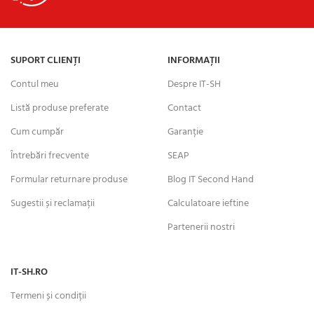
SUPORT CLIENȚI
INFORMAȚII
Contul meu
Despre IT-SH
Listă produse preferate
Contact
Cum cumpăr
Garanție
Întrebări frecvente
SEAP
Formular returnare produse
Blog IT Second Hand
Sugestii și reclamații
Calculatoare ieftine
Partenerii nostri
IT-SH.RO
Termeni și condiții