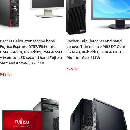
Pachet Calculator second hand
Pachet Calculator second hand
Fujitsu Esprimo D757/E85+ Intel
Lenovo Thinkcentre M82 DT Core
Core i3-6100, 8GB ddr4, 256GB SSD
i5-3470, 8Gb ddr3, 500GB HDD +
+ Monitor LED second hand Fujitsu
Monitor Acer 193W
Siemens B22W-6, 22 inch
526
lei
949
lei
ADAUGĂ ÎN COȘ
ADAUGĂ ÎN COȘ