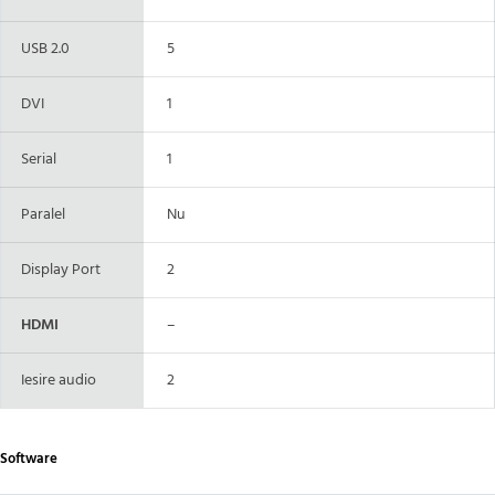
USB 2.0
5
DVI
1
Serial
1
Paralel
Nu
Display Port
2
HDMI
–
Iesire audio
2
Software