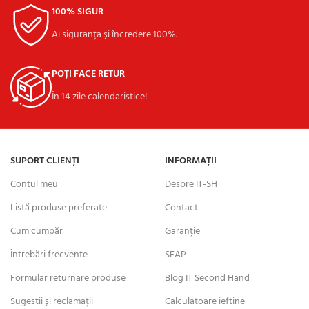
100% SIGUR
Ai siguranța și încredere 100%.
POȚI FACE RETUR
În 14 zile calendaristice!
SUPORT CLIENȚI
INFORMAȚII
Contul meu
Despre IT-SH
Listă produse preferate
Contact
Cum cumpăr
Garanție
Întrebări frecvente
SEAP
Formular returnare produse
Blog IT Second Hand
Sugestii și reclamații
Calculatoare ieftine