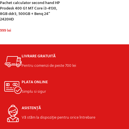
Pachet calculator second hand HP
Prodesk 400 G1 MT Core i3-4130,
8GB ddr3, 500GB + Benq 24”
2420HD
999
lei
ADAUGĂ ÎN COȘ
LIVRARE GRATUITĂ
Pentru comenzi de peste 700 lei
PLATA ONLINE
Simplu si sigur
ASISTENȚĂ
Vă stăm la dispoziție pentru orice întrebare