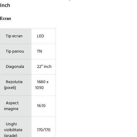
inch
Ecran
Tip ecran
LED
Tip panou
TN
Diagonala
22″ inch
Rezolutie
1680 x
(pixeli)
1050
Aspect
16:10
imagine
Unghi
vizibilitate
170/170
(grade)