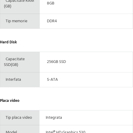
Capacitate RAM
8GB
(GB)
Tip memorie
DDR4
Hard Disk
Capacitate
256GB SSD
SSD(GB)
Interfata
S-ATA
Placa video
Tip placa video
Integrata
Model
Intel® HD Graphics 530