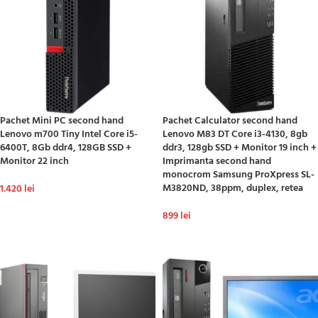
Pachet Mini PC second hand
Pachet Calculator second hand
Lenovo m700 Tiny Intel Core i5-
Lenovo M83 DT Core i3-4130, 8gb
6400T, 8Gb ddr4, 128GB SSD +
ddr3, 128gb SSD + Monitor 19 inch +
Monitor 22 inch
Imprimanta second hand
monocrom Samsung ProXpress SL-
M3820ND, 38ppm, duplex, retea
1.420
lei
ADAUGĂ ÎN COȘ
899
lei
ADAUGĂ ÎN COȘ