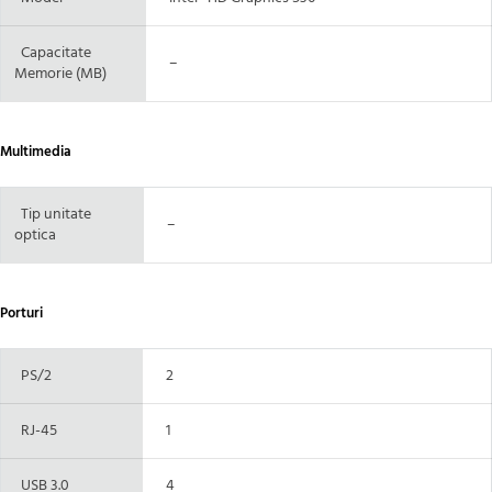
Capacitate
–
Memorie (MB)
Multimedia
Tip unitate
–
optica
Porturi
PS/2
2
RJ-45
1
USB 3.0
4