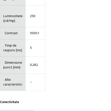
Luminozitate
250
(cd/mp)
Contrast
1000:1
Timp de
5
raspuns (ms)
Dimensiune
0.282
punct (mm)
Alte
–
caracteristici
Conectivitate