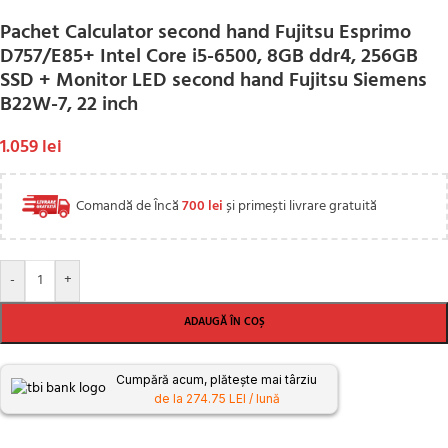
Pachet Calculator second hand Fujitsu Esprimo
D757/E85+ Intel Core i5-6500, 8GB ddr4, 256GB
SSD + Monitor LED second hand Fujitsu Siemens
B22W-7, 22 inch
1.059
lei
Comandă de Încă
700
lei
și primești livrare gratuită
-
+
ADAUGĂ ÎN COȘ
Cumpără acum, plătește mai târziu
de la 274.75 LEI / lună