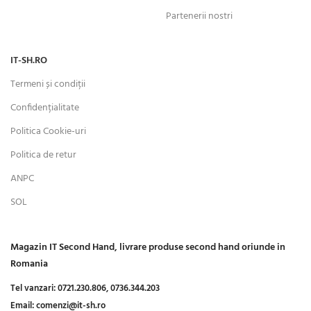
Partenerii nostri
IT-SH.RO
Termeni și condiții
Confidențialitate
Politica Cookie-uri
Politica de retur
ANPC
SOL
Magazin IT Second Hand, livrare produse second hand oriunde in
Romania
Tel vanzari:
0721.230.806,
0736.344.203
Email:
comenzi@it-sh.ro