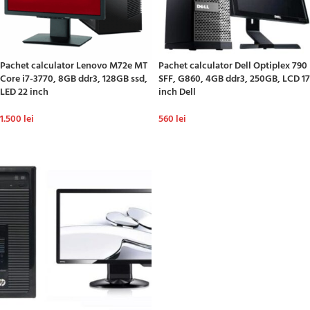
Pachet calculator Lenovo M72e MT
Pachet calculator Dell Optiplex 790
Core i7-3770, 8GB ddr3, 128GB ssd,
SFF, G860, 4GB ddr3, 250GB, LCD 17
LED 22 inch
inch Dell
1.500
lei
560
lei
ADAUGĂ ÎN COȘ
ADAUGĂ ÎN COȘ