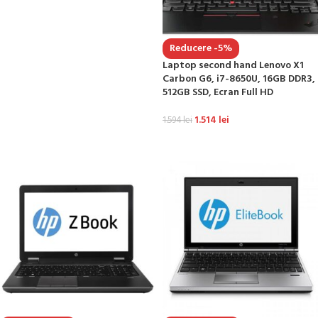
Reducere -5%
Laptop second hand Lenovo X1
Carbon G6, i7-8650U, 16GB DDR3,
512GB SSD, Ecran Full HD
1.514
lei
1.594
lei
ADAUGĂ ÎN COȘ