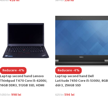
428
lei
558
lei
450
lei
587
lei
ADAUGĂ ÎN COȘ
ADAUGĂ ÎN COȘ
Reducere -4%
Reducere -4%
Laptop second hand Lenovo
Laptop second hand Dell
Thinkpad T470 Core i5-6200U,
Latitude 7450 Core i5-5300U, 8GB
16GB DDR3, 512GB SSD, HDMI
ddr3, 256GB SSD
998
lei
594
lei
1.050
lei
625
lei
ADAUGĂ ÎN COȘ
ADAUGĂ ÎN COȘ