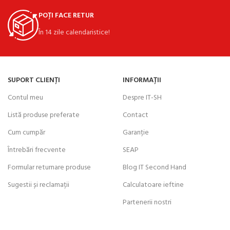
POȚI FACE RETUR
În 14 zile calendaristice!
SUPORT CLIENȚI
INFORMAȚII
Contul meu
Despre IT-SH
Listă produse preferate
Contact
Cum cumpăr
Garanție
Întrebări frecvente
SEAP
Formular returnare produse
Blog IT Second Hand
Sugestii și reclamații
Calculatoare ieftine
Partenerii nostri