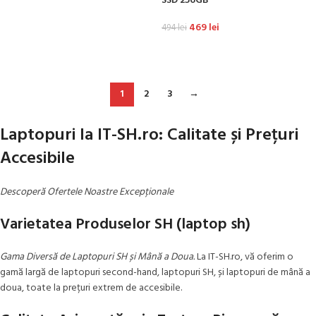
SSD 256GB
469
lei
494
lei
ADAUGĂ ÎN COȘ
1
2
3
→
Laptopuri la IT-SH.ro: Calitate și Prețuri
Accesibile
Descoperă Ofertele Noastre Excepționale
Varietatea Produselor SH (laptop sh)
Gama Diversă de Laptopuri SH și Mână a Doua.
La IT-SH.ro, vă oferim o
gamă largă de laptopuri second-hand, laptopuri SH, și laptopuri de mână a
doua, toate la prețuri extrem de accesibile.