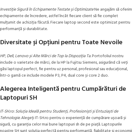
Investiție Sigură în Echipamente Testate și Optimizate
Ne angajăm să oferim
echipamente de încredere, astfel încât fiecare client să fie complet
mulțumit de achiziția făcută. Fiecare laptop second este optimizat pentru
performanță și durabilitate.
Diversitate și Opțiuni pentru Toate Nevoile
HP, Dell, Lenovo și Alte Mărci de Top la Dispoziția Ta.
Portofoliul nostru
include o varietate de mărci, de la HP la Fujitsu Siemens, asigurând că veți
găsi laptopul perfect, fie pentru uz personal, profesional sau educațional,
într-o gamă ce include modele P3, P4, dual core și core 2 duo.
Alegerea Inteligentă pentru Cumpărături de
Laptopuri SH
IT-SH.ro: Soluția Ideală pentru Studenți, Profesioniști și Entuziaști de
Tehnologie.
Alegeți IT-SH.ro pentru o experiență de cumpărare ușoară și
sigură, cu garanția celor mai bune laptopuri sh de pe piață. Laptopurile
noastre SH sunt soluția perfectă pentru performanță, fiabilitate și economii