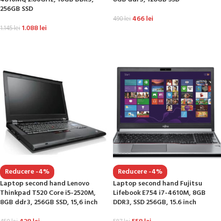
256GB SSD
466
lei
490
lei
1.088
lei
1.145
lei
ADAUGĂ ÎN COȘ
ADAUGĂ ÎN COȘ
Reducere -4%
Reducere -4%
Laptop second hand Lenovo
Laptop second hand Fujitsu
Thinkpad T520 Core i5-2520M,
Lifebook E754 i7-4610M, 8GB
8GB ddr3, 256GB SSD, 15,6 inch
DDR3, SSD 256GB, 15.6 inch