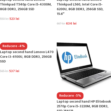
Thinkpad T540p Core i5-4300M,
Thinkpad L560, Intel Core i5-
8GB DDR3, 256GB SSD
6200U, 8GB DDR3, 256GB SSD,
15.6″
523
lei
550
lei
634
lei
667
lei
ADAUGĂ ÎN COȘ
ADAUGĂ ÎN COȘ
Reducere -4%
Laptop second hand Lenovo L470
Core i3-6100U, 8GB DDR3, 256GB
SSD
537
lei
565
lei
ADAUGĂ ÎN COȘ
Reducere -5%
Laptop second hand HP Elitebook
2570p Core i5-3220M, 8GB DDR3,