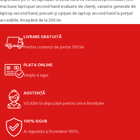
mai bune laptopuri second hand evaluate de clienți, variante generale de
laptop second hand, precum și opțiuni de laptop second hand la prețuri
accesibile, începând de la 200 lei.
LIVRARE GRATUITĂ
Pentru comenzi de peste 700 lei
PLATA ONLINE
Simplu si sigur
ASISTENȚĂ
Vă stăm la dispoziție pentru orice întrebare
100% SIGUR
Ai siguranța și încredere 100%.