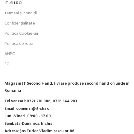
IT-SH.RO
Termeni și condiții
Confidențialitate
Politica Cookie-uri
Politica de retur
ANPC
SOL
Magazin IT Second Hand, livrare produse second hand oriunde in
Romania
Tel vanzari:
0721.230.806,
0736.344.203
Email:
comenzi@it-sh.ro
Luni-Vineri:
09:00 - 17.00
Sambata-Duminica:
Inchis
Adresa:
Șos Tudor Vladimirescu nr 86