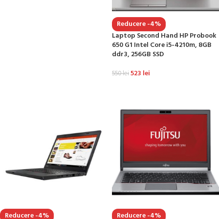
Reducere -4%
Laptop Second Hand HP Probook
650 G1 Intel Core i5-4210m, 8GB
ddr3, 256GB SSD
523
lei
550
lei
ADAUGĂ ÎN COȘ
Reducere -4%
Reducere -4%