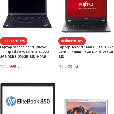
Reducere -5%
Reducere -5%
Laptop second hand Lenovo
Laptop second hand Fujitsu U727
Thinkpad T470 Core i5-6200U,
Core i3-7100U, 16GB DDR4, 256GB
8GB DDR3, 256GB SSD, HDMI
SSD
665
lei
701
lei
700
lei
738
lei
ADAUGĂ ÎN COȘ
ADAUGĂ ÎN COȘ