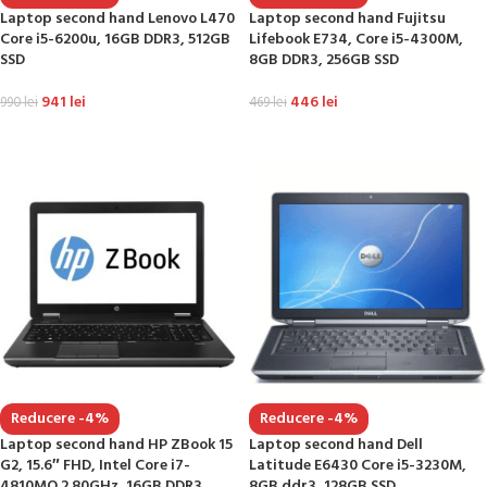
Laptop second hand Lenovo L470
Laptop second hand Fujitsu
Core i5-6200u, 16GB DDR3, 512GB
Lifebook E734, Core i5-4300M,
SSD
8GB DDR3, 256GB SSD
941
lei
446
lei
990
lei
469
lei
ADAUGĂ ÎN COȘ
ADAUGĂ ÎN COȘ
Reducere -4%
Reducere -4%
Laptop second hand HP ZBook 15
Laptop second hand Dell
G2, 15.6″ FHD, Intel Core i7-
Latitude E6430 Core i5-3230M,
4810MQ 2.80GHz, 16GB DDR3,
8GB ddr3, 128GB SSD