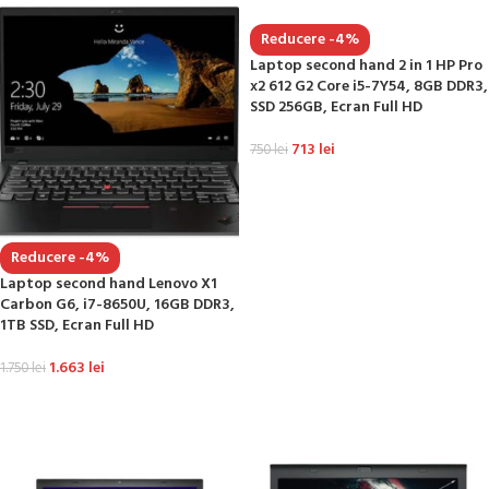
Reducere -4%
Laptop second hand 2 in 1 HP Pro
x2 612 G2 Core i5-7Y54, 8GB DDR3,
SSD 256GB, Ecran Full HD
713
lei
750
lei
ADAUGĂ ÎN COȘ
Reducere -4%
Laptop second hand Lenovo X1
Carbon G6, i7-8650U, 16GB DDR3,
1TB SSD, Ecran Full HD
1.663
lei
1.750
lei
ADAUGĂ ÎN COȘ