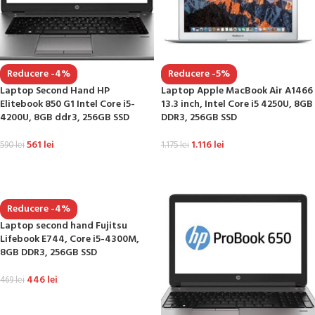
Reducere -4%
Reducere -5%
Laptop Second Hand HP
Laptop Apple MacBook Air A1466
Elitebook 850 G1 Intel Core i5-
13.3 inch, Intel Core i5 4250U, 8GB
4200U, 8GB ddr3, 256GB SSD
DDR3, 256GB SSD
561
lei
1.116
lei
590
lei
1.175
lei
ADAUGĂ ÎN COȘ
ADAUGĂ ÎN COȘ
Reducere -4%
Laptop second hand Fujitsu
Lifebook E744, Core i5-4300M,
8GB DDR3, 256GB SSD
446
lei
469
lei
ADAUGĂ ÎN COȘ