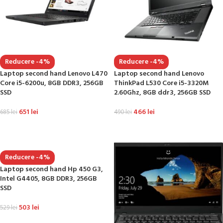
Reducere -4%
Reducere -4%
Laptop second hand Lenovo L470
Laptop second hand Lenovo
Core i5-6200u, 8GB DDR3, 256GB
ThinkPad L530 Core i5-3320M
SSD
2.60Ghz, 8GB ddr3, 256GB SSD
651
lei
466
lei
685
lei
490
lei
ADAUGĂ ÎN COȘ
ADAUGĂ ÎN COȘ
Reducere -4%
Laptop second hand Hp 450 G3,
Intel G4405, 8GB DDR3, 256GB
SSD
503
lei
529
lei
ADAUGĂ ÎN COȘ