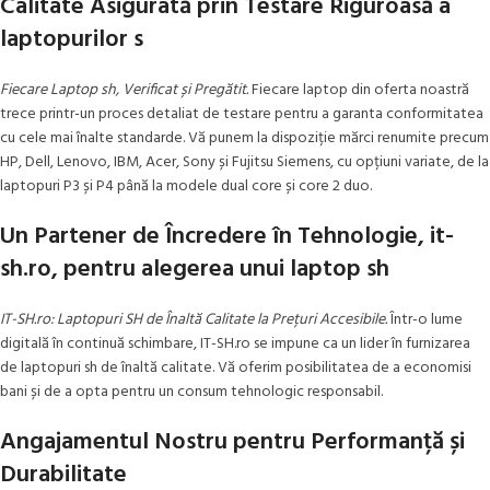
Calitate Asigurată prin Testare Riguroasă a
laptopurilor s
Fiecare Laptop sh, Verificat și Pregătit.
Fiecare laptop din oferta noastră
trece printr-un proces detaliat de testare pentru a garanta conformitatea
cu cele mai înalte standarde. Vă punem la dispoziție mărci renumite precum
HP, Dell, Lenovo, IBM, Acer, Sony și Fujitsu Siemens, cu opțiuni variate, de la
laptopuri P3 și P4 până la modele dual core și core 2 duo.
Un Partener de Încredere în Tehnologie, it-
sh.ro, pentru alegerea unui laptop sh
IT-SH.ro: Laptopuri SH de Înaltă Calitate la Prețuri Accesibile.
Într-o lume
digitală în continuă schimbare, IT-SH.ro se impune ca un lider în furnizarea
de laptopuri sh de înaltă calitate. Vă oferim posibilitatea de a economisi
bani și de a opta pentru un consum tehnologic responsabil.
Angajamentul Nostru pentru Performanță și
Durabilitate