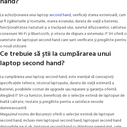
hand?
La achiziționarea unui laptop
second hand
, verificați starea exterioară, cum
ar fi zgârieturile și loviturile, starea ecranului, durata de viață a bateriei,
funcționalitatea tastaturii și a trackpad-ului, sunetul difuzoarelor, calitatea
conexiunii Wi-Fi și Bluetooth, și viteza de răspuns a sistemului. IT SH oferă o
varietate de laptopuri second hand care sunt verificate și pregătite pentru
o nouă utilizare.
Ce trebuie să știi la cumpărarea unui
laptop second hand?
La cumpărarea unui laptop second hand, este esențial să cunoașteți
specificațiile tehnice, istoricul laptopului, durata de viață estimată a
bateriei, posibilele costuri de upgrade sau reparare și garanția oferită.
Alegând IT SH ca furnizor, beneficiați de o selecție extinsă de laptopuri de
înaltă calitate, testate și pregătite pentru a satisface nevoile
dumneavoastră.
Magazinul nostru din București oferă o selecție extinsă de laptopuri
second hand, inclusiv mini laptopuri second hand, laptopuri second hand
disponibile pe it-sh, laptopuri second hand cu Windows preinstalat, cele