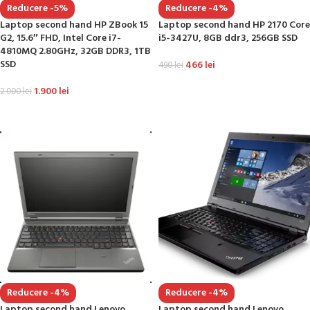
Reducere -5%
Reducere -4%
Laptop second hand HP ZBook 15
Laptop second hand HP 2170 Core
G2, 15.6″ FHD, Intel Core i7-
i5-3427U, 8GB ddr3, 256GB SSD
4810MQ 2.80GHz, 32GB DDR3, 1TB
SSD
466
lei
490
lei
ADAUGĂ ÎN COȘ
1.900
lei
2.000
lei
ADAUGĂ ÎN COȘ
Reducere -4%
Reducere -4%
Laptop second hand Lenovo
Laptop second hand Lenovo