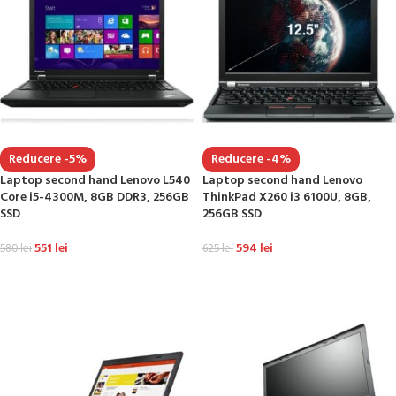
Reducere -5%
Reducere -4%
Laptop second hand Lenovo L540
Laptop second hand Lenovo
Core i5-4300M, 8GB DDR3, 256GB
ThinkPad X260 i3 6100U, 8GB,
SSD
256GB SSD
551
lei
594
lei
580
lei
625
lei
ADAUGĂ ÎN COȘ
ADAUGĂ ÎN COȘ