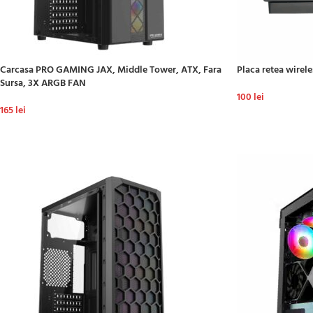
Carcasa PRO GAMING JAX, Middle Tower, ATX, Fara
Placa retea wire
Sursa, 3X ARGB FAN
100
lei
165
lei
ADAUGĂ ÎN COȘ
ADAUGĂ ÎN COȘ