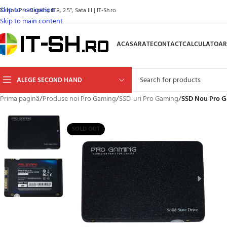
Skip to navigation
D Nou Pro Gaming 1TB, 2.5”, Sata III | IT-Sh.ro
Skip to main content
ACASA
RATE
CONTACT
CALCULATOAR
ALEGE SECOND HAND
Prima pagină
/
Produse noi Pro Gaming
/
SSD-uri Pro Gaming
/
SSD Nou Pro Ga
SOLD OUT