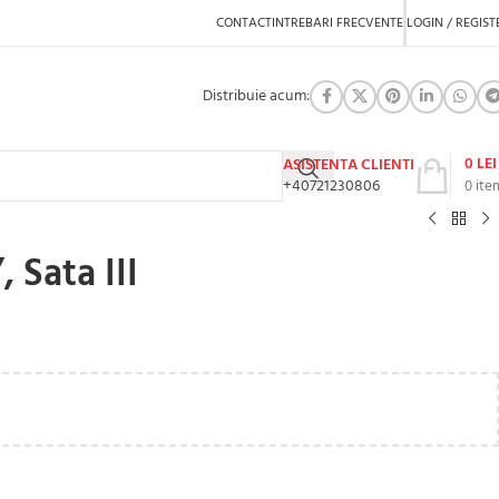
CONTACT
INTREBARI FRECVENTE
LOGIN / REGIST
Distribuie acum:
0
LEI
ASISTENTA CLIENTI
+40721230806
0
ite
 Sata III