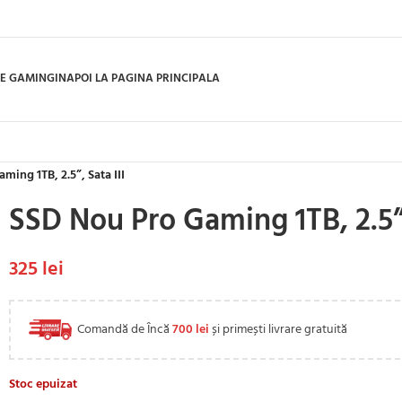
E GAMING
INAPOI LA PAGINA PRINCIPALA
ming 1TB, 2.5”, Sata III
SSD Nou Pro Gaming 1TB, 2.5”,
325
lei
Comandă de Încă
700
lei
și primești livrare gratuită
Stoc epuizat