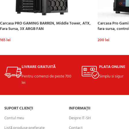
Carcasa PRO GAMING BARREN, Middle Tower, ATX,
Carcasa Pro Gami
Fara Sursa, 3X ARGB FAN
fara sursa, contr
165
lei
200
lei
ADAUGĂ ÎN COȘ
ADAUGĂ ÎN COȘ
LIVRARE GRATUITĂ
PLATA ONLINE
Pentru comenzi de peste 700
Simplu si sigur
lei
SUPORT CLIENȚI
INFORMAȚII
Contul meu
Despre IT-SH
Listă produse preferate
Contact