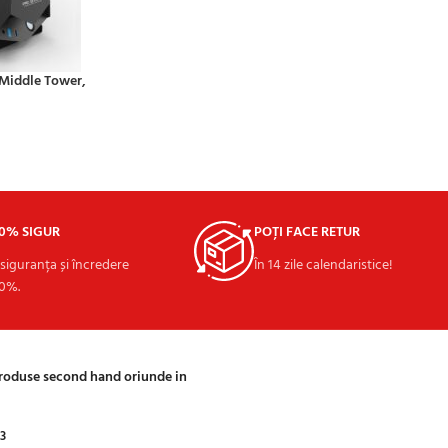
 Middle Tower,
00% SIGUR
POȚI FACE RETUR
 siguranța și încredere
În 14 zile calendaristice!
0%.
produse second hand oriunde in
03