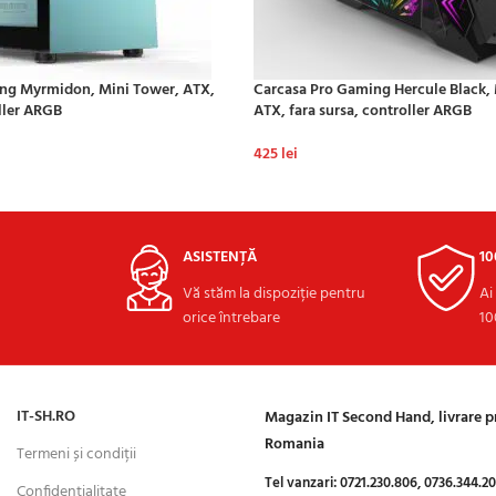
ng Myrmidon, Mini Tower, ATX,
Carcasa Pro Gaming Hercule Black,
oller ARGB
ATX, fara sursa, controller ARGB
425
lei
ADAUGĂ ÎN COȘ
ASISTENȚĂ
1
Vă stăm la dispoziție pentru
Ai
orice întrebare
10
IT-SH.RO
Magazin IT Second Hand, livrare 
Romania
Termeni și condiții
Tel vanzari:
0721.230.806,
0736.344.2
Confidențialitate