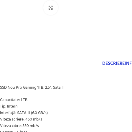
Click to enlarge
DESCRIERE
IN
SSD Nou Pro Gaming 1TB, 2.5”, Sata III
Capacitate: 1 TB
Tip: Intern
Interfaţă: SATA III (6.0 GB/s)
Viteza scriere: 450 mb/s
Viteza citire: 550 mb/s