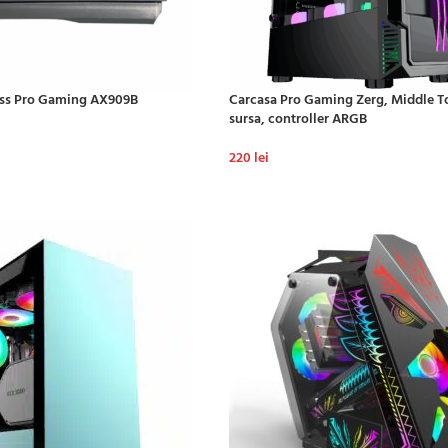
less Pro Gaming AX909B
Carcasa Pro Gaming Zerg, Middle To
sursa, controller ARGB
220
lei
ADAUGĂ ÎN COȘ