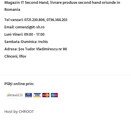
Magazin IT Second Hand, livrare produse second hand oriunde in
Romania
Tel vanzari:
0721.230.806,
0736.344.203
Email:
comenzi@it-sh.ro
Luni-Vineri:
09:00 - 17.00
Sambata-Duminica:
Inchis
Adresa:
Șos Tudor Vladimirescu nr 86
Clinceni, Ilfov
Plăți online prin:
Host by CHROOT