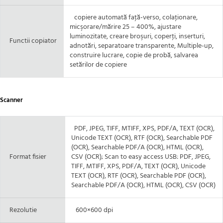
copiere automată faţă-verso, colaţionare,
micşorare/mărire 25 – 400%, ajustare
luminozitate, creare broşuri, coperţi, inserturi,
Functii copiator
adnotări, separatoare transparente, Multiple-up,
construire lucrare, copie de probă, salvarea
setărilor de copiere
Scanner
PDF, JPEG, TIFF, MTIFF, XPS, PDF/A, TEXT (OCR),
Unicode TEXT (OCR), RTF (OCR), Searchable PDF
(OCR), Searchable PDF/A (OCR), HTML (OCR),
Format fisier
CSV (OCR); Scan to easy access USB: PDF, JPEG,
TIFF, MTIFF, XPS, PDF/A, TEXT (OCR), Unicode
TEXT (OCR), RTF (OCR), Searchable PDF (OCR),
Searchable PDF/A (OCR), HTML (OCR), CSV (OCR)
Rezolutie
600×600 dpi