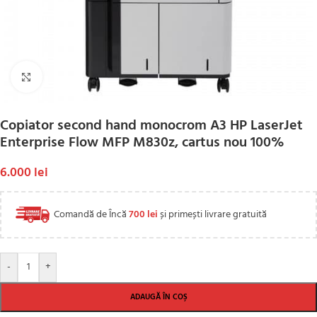
Click to enlarge
Copiator second hand monocrom A3 HP LaserJet
Enterprise Flow MFP M830z, cartus nou 100%
6.000
lei
Comandă de Încă
700
lei
și primești livrare gratuită
-
+
ADAUGĂ ÎN COȘ