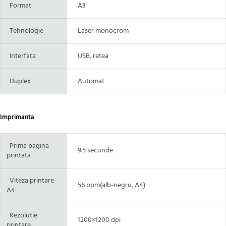
Format
A3
Tehnologie
Laser monocrom
Interfata
USB, retea
Duplex
Automat
Imprimanta
Prima pagina
9.5 secunde
printata
Viteza printare
56 ppm(alb-negru, A4)
A4
Rezolutie
1200×1200 dpi
printare