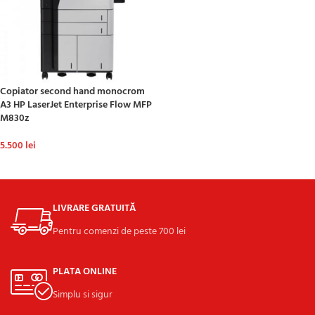
Copiator second hand monocrom
A3 HP LaserJet Enterprise Flow MFP
M830z
5.500
lei
ADAUGĂ ÎN COȘ
LIVRARE GRATUITĂ
Pentru comenzi de peste 700 lei
PLATA ONLINE
Simplu si sigur