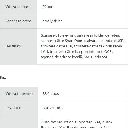
Viteza scanare
70ppm
Scaneaza catre
email/ fisier
Scanare către e-mail; salvare în folder de reţea;
scanare către SharePoint; salvare pe unitate USB;
Destinatii
trimitere către FTP; trimitere către fax prin reţea
LAN; trimitere către fax prin Internet; OCR;
agendă de adrese locală; SMTP prin SSL
Fax
Viteza transmisie
33.6 Kbps
Rezolutie
300x300dpi
Auto fax reduction supported: Yes; Auto-
Redialling: Yes; Fax delayed sending: No;