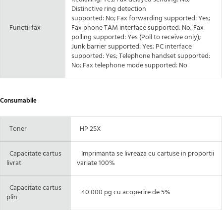
Distinctive ring detection
supported: No; Fax forwarding supported: Yes;
Functii fax
Fax phone TAM interface supported: No; Fax
polling supported: Yes (Poll to receive only);
Junk barrier supported: Yes; PC interface
supported: Yes; Telephone handset supported:
No; Fax telephone mode supported: No
Consumabile
Toner
HP 25X
Capacitate
c
artus
Imprimanta se livreaza cu cartuse in proportii
livrat
variate 100%
Capacitate cartus
40 000 pg cu acoperire de 5%
plin