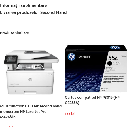
Informații suplimentare
Livrarea produselor Second Hand
Produse similare
Cartus compatibil HP P3015 (HP
CE255A)
Multifunctionala laser second hand
monocrom HP LaserJet Pro
133
lei
M426fdn
ADAUGĂ ÎN COȘ