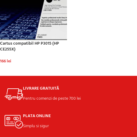
Cartus compatibil HP P3015 (HP
CE255X)
166
lei
ADAUGĂ ÎN COȘ
LIVRARE GRATUITĂ
Pentru comenzi de peste 700 lei
PLATA ONLINE
Simplu si sigur