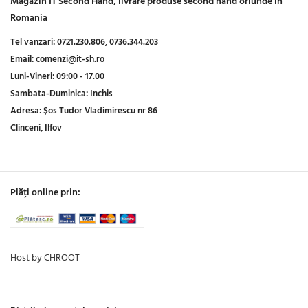
Magazin IT Second Hand, livrare produse second hand oriunde in
Romania
Tel vanzari:
0721.230.806,
0736.344.203
Email:
comenzi@it-sh.ro
Luni-Vineri:
09:00 - 17.00
Sambata-Duminica:
Inchis
Adresa:
Șos Tudor Vladimirescu nr 86
Clinceni, Ilfov
Plăți online prin:
Host by CHROOT