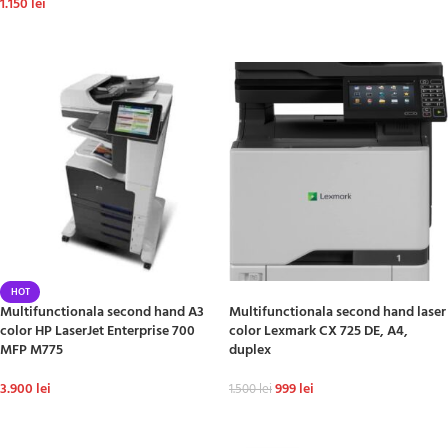
1.150
lei
ADAUGĂ ÎN COȘ
HOT
-33%
Multifunctionala second hand A3
Multifunctionala second hand laser
color HP LaserJet Enterprise 700
color Lexmark CX 725 DE, A4,
MFP M775
duplex
3.900
lei
999
lei
1.500
lei
ADAUGĂ ÎN COȘ
ADAUGĂ ÎN COȘ