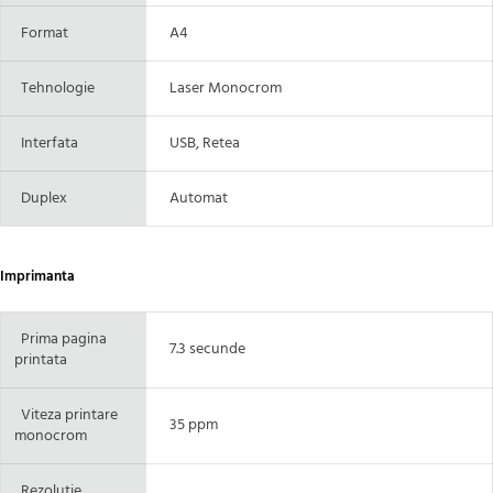
Format
A4
Tehnologie
Laser Monocrom
Interfata
USB, Retea
Duplex
Automat
Imprimanta
Prima pagina
7.3 secunde
printata
Viteza printare
35 ppm
monocrom
Rezolutie