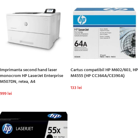
Imprimanta second hand laser
Cartus compatibil HP M602/603, HP
monocrom HP LaserJet Enterprise
M4555 (HP CC364A/CE390A)
M507DN, retea, A4
133
lei
999
lei
ADAUGĂ ÎN COȘ
ADAUGĂ ÎN COȘ