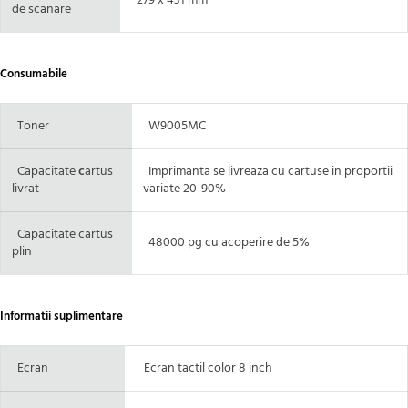
279 x 431 mm
de scanare
Consumabile
Toner
W9005MC
Capacitate
c
artus
Imprimanta se livreaza cu cartuse in proportii
livrat
variate 20-90%
Capacitate cartus
48000 pg cu acoperire de 5%
plin
Informatii suplimentare
Ecran
Ecran tactil color 8 inch