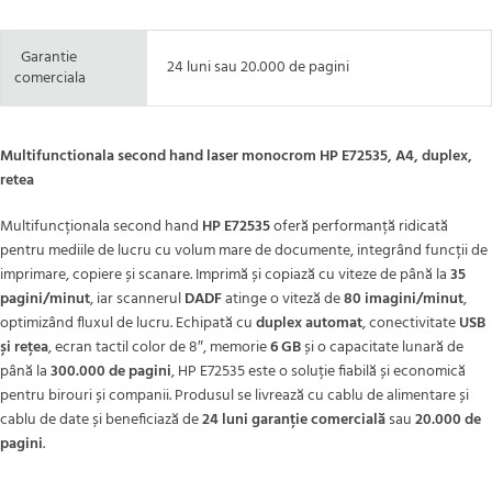
Garantie
24 luni sau 20.000 de pagini
comerciala
Multifunctionala second hand laser monocrom HP E72535, A4, duplex,
retea
Multifuncționala second hand
HP E72535
oferă performanță ridicată
pentru mediile de lucru cu volum mare de documente, integrând funcții de
imprimare, copiere și scanare. Imprimă și copiază cu viteze de până la
35
pagini/minut
, iar scannerul
DADF
atinge o viteză de
80 imagini/minut
,
optimizând fluxul de lucru. Echipată cu
duplex automat
, conectivitate
USB
și rețea
, ecran tactil color de 8″, memorie
6 GB
și o capacitate lunară de
până la
300.000 de pagini
, HP E72535 este o soluție fiabilă și economică
pentru birouri și companii. Produsul se livrează cu cablu de alimentare și
cablu de date și beneficiază de
24 luni garanție comercială
sau
20.000 de
pagini
.