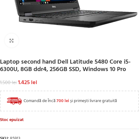
Click to enlarge
Laptop second hand Dell Latitude 5480 Core i5-
6300U, 8GB ddr4, 256GB SSD, Windows 10 Pro
1.425
lei
1.500
lei
Comandă de Încă
700
lei
și primești livrare gratuită
Stoc epuizat
SKU:
85913