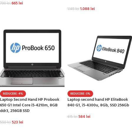
665
lei
700
lei
1.088
lei
1.145
lei
ADAUGĂ ÎN COȘ
ADAUGĂ ÎN COȘ
REDUCERE -4%
REDUCERE -5%
Laptop Second Hand HP Probook
Laptop second hand HP EliteBook
650 G1 Intel Core i5-4210m, 8GB
840 G1, i5-4300u, 8Gb, SSD 256Gb
ddr3, 256GB SSD
584
lei
615
lei
523
lei
550
lei
ADAUGĂ ÎN COȘ
ADAUGĂ ÎN COȘ