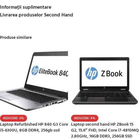
Informații suplimentare
Livrarea produselor Second Hand
Produse similare
REDUCERE -5%
REDUCERE -4%
Laptop Refurbished HP 840 G3 Core
Laptop second hand HP ZBook 15
i5-6300U, 8GB DDR4, 256gb ssd
G2, 15.6″ FHD, Intel Core i7-4810MQ
2.80GHz, 16GB DDR3, 256GB SSD