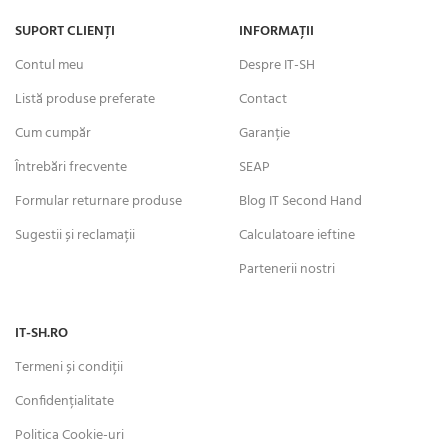
SUPORT CLIENȚI
INFORMAȚII
Contul meu
Despre IT-SH
Listă produse preferate
Contact
Cum cumpăr
Garanție
Întrebări frecvente
SEAP
Formular returnare produse
Blog IT Second Hand
Sugestii și reclamații
Calculatoare ieftine
Partenerii nostri
IT-SH.RO
Termeni și condiții
Confidențialitate
Politica Cookie-uri