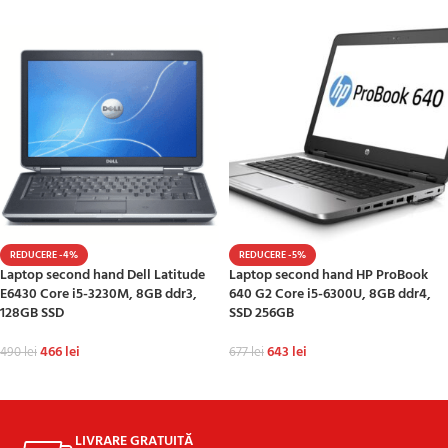
REDUCERE -4%
REDUCERE -5%
Laptop second hand Dell Latitude
Laptop second hand HP ProBook
E6430 Core i5-3230M, 8GB ddr3,
640 G2 Core i5-6300U, 8GB ddr4,
128GB SSD
SSD 256GB
466
lei
643
lei
490
lei
677
lei
ADAUGĂ ÎN COȘ
ADAUGĂ ÎN COȘ
LIVRARE GRATUITĂ