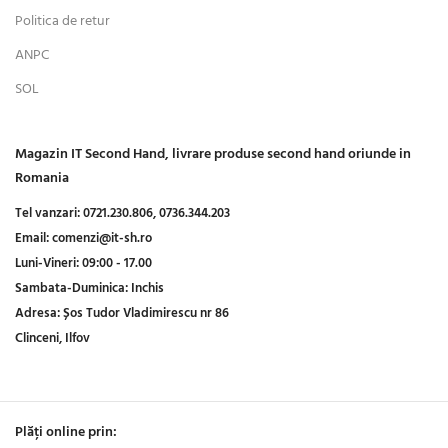
Politica de retur
ANPC
SOL
Magazin IT Second Hand, livrare produse second hand oriunde in
Romania
Tel vanzari:
0721.230.806,
0736.344.203
Email:
comenzi@it-sh.ro
Luni-Vineri:
09:00 - 17.00
Sambata-Duminica:
Inchis
Adresa:
Șos Tudor Vladimirescu nr 86
Clinceni, Ilfov
Plăți online prin: