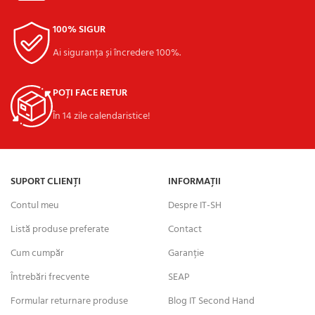
100% SIGUR
Ai siguranța și încredere 100%.
POȚI FACE RETUR
În 14 zile calendaristice!
SUPORT CLIENȚI
INFORMAȚII
Contul meu
Despre IT-SH
Listă produse preferate
Contact
Cum cumpăr
Garanție
Întrebări frecvente
SEAP
Formular returnare produse
Blog IT Second Hand