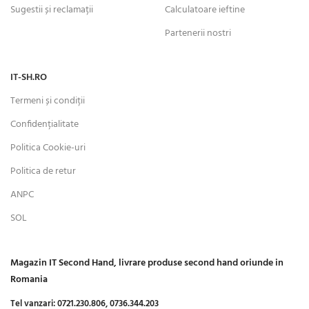
Sugestii și reclamații
Calculatoare ieftine
Partenerii nostri
IT-SH.RO
Termeni și condiții
Confidențialitate
Politica Cookie-uri
Politica de retur
ANPC
SOL
Magazin IT Second Hand, livrare produse second hand oriunde in
Romania
Tel vanzari:
0721.230.806,
0736.344.203