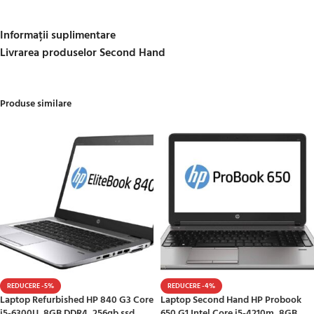
Informații suplimentare
Livrarea produselor Second Hand
Produse similare
REDUCERE -5%
REDUCERE -4%
Laptop Refurbished HP 840 G3 Core
Laptop Second Hand HP Probook
i5-6300U, 8GB DDR4, 256gb ssd
650 G1 Intel Core i5-4210m, 8GB