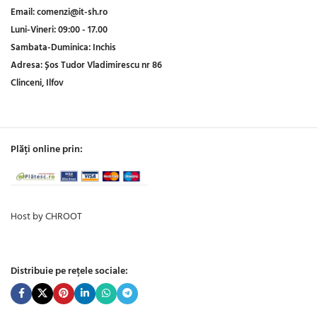
Email:
comenzi@it-sh.ro
Luni-Vineri:
09:00 - 17.00
Sambata-Duminica:
Inchis
Adresa:
Șos Tudor Vladimirescu nr 86
Clinceni, Ilfov
Plăți online prin:
Host by CHROOT
Distribuie pe rețele sociale: