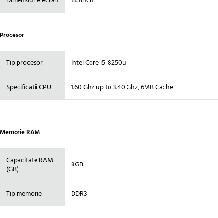
Dimensiune ecran
13.3inch
Procesor
Tip procesor
Intel Core i5-8250u
Specificatii CPU
1.60 Ghz up to 3.40 Ghz, 6MB Cache
Memorie RAM
Capacitate RAM
8GB
(GB)
Tip memorie
DDR3