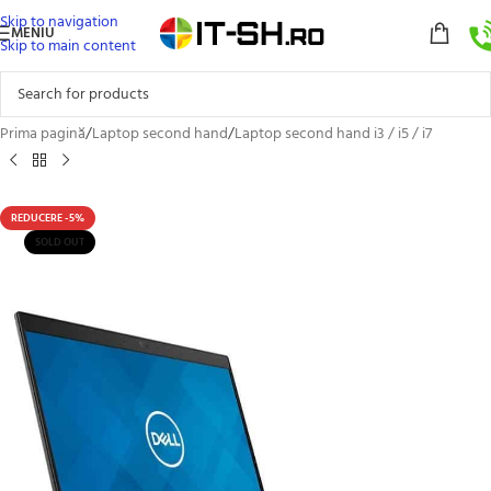
Skip to navigation
MENIU
Skip to main content
Prima pagină
/
Laptop second hand
/
Laptop second hand i3 / i5 / i7
REDUCERE -5%
SOLD OUT