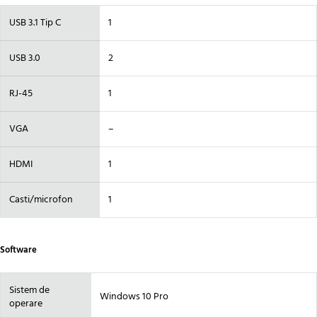
USB 3.1 Tip C
1
USB 3.0
2
RJ-45
1
VGA
–
HDMI
1
Casti/microfon
1
Software
Sistem de
Windows 10 Pro
operare