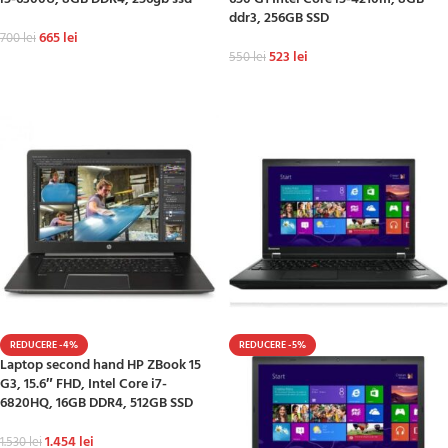
ddr3, 256GB SSD
665
lei
700
lei
523
lei
550
lei
ADAUGĂ ÎN COȘ
ADAUGĂ ÎN COȘ
REDUCERE -4%
REDUCERE -5%
Laptop second hand HP ZBook 15
G3, 15.6″ FHD, Intel Core i7-
6820HQ, 16GB DDR4, 512GB SSD
1.454
lei
1.530
lei