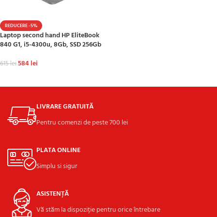
REDUCERE -5%
Laptop second hand HP EliteBook
840 G1, i5-4300u, 8Gb, SSD 256Gb
584
lei
615
lei
ADAUGĂ ÎN COȘ
LIVRARE GRATUITĂ
Pentru comenzi de peste 700 lei
PLATA ONLINE
Simplu si sigur
ASISTENȚĂ
Vă stăm la dispoziție pentru orice întrebare