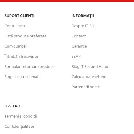
SUPORT CLIENȚI
INFORMAȚII
Contul meu
Despre IT-SH
Listă produse preferate
Contact
Cum cumpăr
Garanție
Întrebări frecvente
SEAP
Formular returnare produse
Blog IT Second Hand
Sugestii și reclamații
Calculatoare ieftine
Partenerii nostri
IT-SH.RO
Termeni și condiții
Confidențialitate