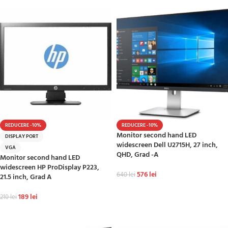
REDUCERE -10%
REDUCERE -10%
Monitor second hand LED
DISPLAY PORT
widescreen Dell U2715H, 27 inch,
VGA
QHD, Grad -A
Monitor second hand LED
widescreen HP ProDisplay P223,
576
lei
640
lei
21.5 inch, Grad A
ADAUGĂ ÎN COȘ
189
lei
210
lei
ADAUGĂ ÎN COȘ