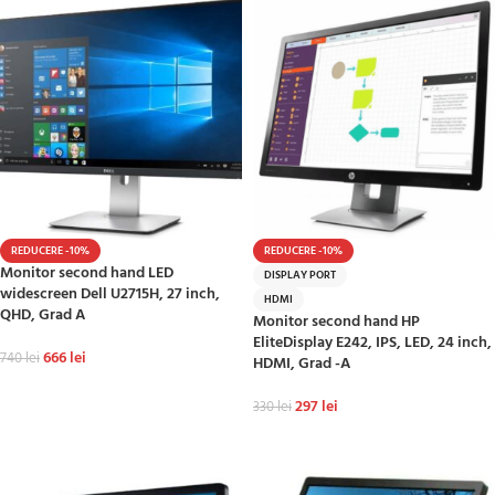
REDUCERE -10%
REDUCERE -10%
Monitor second hand LED
DISPLAY PORT
widescreen Dell U2715H, 27 inch,
HDMI
QHD, Grad A
Monitor second hand HP
EliteDisplay E242, IPS, LED, 24 inch,
666
lei
740
lei
HDMI, Grad -A
ADAUGĂ ÎN COȘ
297
lei
330
lei
ADAUGĂ ÎN COȘ