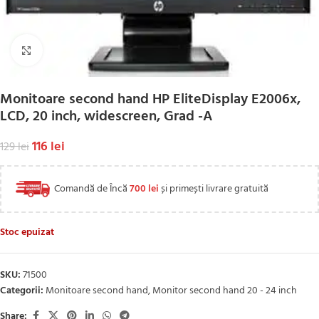
Click to enlarge
Monitoare second hand HP EliteDisplay E2006x,
LCD, 20 inch, widescreen, Grad -A
116
lei
129
lei
Comandă de Încă
700
lei
și primești livrare gratuită
Stoc epuizat
SKU:
71500
Categorii:
Monitoare second hand
,
Monitor second hand 20 - 24 inch
Share: