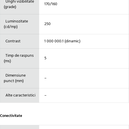
Unghi vizibilitate
170/160
(grade)
Luminozitate
250
(cd/mp)
Contrast
1 000 000:1 (dinamic)
Timp de raspuns
5
(ms)
Dimensiune
–
punct (mm)
Alte caracteristici
–
Conectivitate