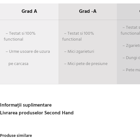
Grad A
Grad -A
– Testat si
– Testat si 100%
– Testat si 100%
functional
functional
functional
– Zgariet
– Urme usoare de uzura
– Mici zgarieturi
– Dungi de
pe carcasa
– Mici pete de presiune
– Pete ma
Informații suplimentare
Livrarea produselor Second Hand
Produse similare