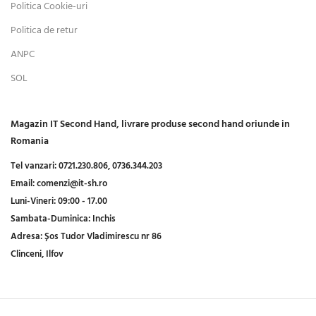
Politica Cookie-uri
Politica de retur
ANPC
SOL
Magazin IT Second Hand, livrare produse second hand oriunde in
Romania
Tel vanzari:
0721.230.806,
0736.344.203
Email:
comenzi@it-sh.ro
Luni-Vineri:
09:00 - 17.00
Sambata-Duminica:
Inchis
Adresa:
Șos Tudor Vladimirescu nr 86
Clinceni, Ilfov