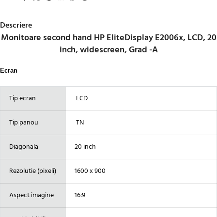
Descriere
Monitoare second hand HP EliteDisplay E2006x, LCD, 20
inch, widescreen, Grad -A
Ecran
Tip ecran
LCD
Tip panou
TN
Diagonala
20 inch
Rezolutie (pixeli)
1600 x 900
Aspect imagine
16:9