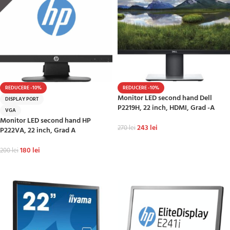
REDUCERE -10%
REDUCERE -10%
Monitor LED second hand Dell
DISPLAY PORT
P2219H, 22 inch, HDMI, Grad -A
VGA
Monitor LED second hand HP
243
lei
270
lei
P222VA, 22 inch, Grad A
ADAUGĂ ÎN COȘ
180
lei
200
lei
ADAUGĂ ÎN COȘ