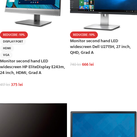
REDUCERE -10%
REDUCERE -10%
Monitor second hand LED
DISPLAY PORT
widescreen Dell U2715H, 27 inch,
HDMI
QHD, Grad A
VGA
Monitor second hand LED
666
lei
740
lei
widescreen HP EliteDisplay E243m,
24 inch, HDMI, Grad A
ADAUGĂ ÎN COȘ
375
lei
417
lei
ADAUGĂ ÎN COȘ