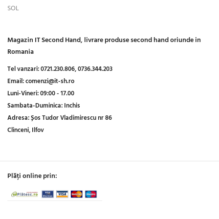
SOL
Magazin IT Second Hand, livrare produse second hand oriunde in
Romania
Tel vanzari:
0721.230.806,
0736.344.203
Email:
comenzi@it-sh.ro
Luni-Vineri:
09:00 - 17.00
Sambata-Duminica:
Inchis
Adresa:
Șos Tudor Vladimirescu nr 86
Clinceni, Ilfov
Plăți online prin: