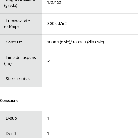
170/160
(grade)
Luminozitate
300 cd/m2
(cd/mp)
Contrast
1000:1 (tipic)/ 8 000:1 (dinamic)
Timp de raspuns
5
(ms)
Stare produs
–
Conexiune
D-sub
1
Dvi-D
1