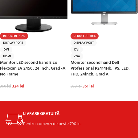
REDUCERE -10%
REDUCERE -10%
DISPLAY PORT
DISPLAY PORT
DVI
DVI
HDMI
VGA
Monitor LED second hand Eizo
Monitor second hand Dell
FlexScan EV 2450, 24 inch, Grad -A,
Professional P2414Hb, IPS, LED,
No Frame
FHD, 24inch, Grad A
324
lei
351
lei
360
lei
390
lei
ADAUGĂ ÎN COȘ
ADAUGĂ ÎN COȘ
LIVRARE GRATUITĂ
Pentru comenzi de peste 700 lei