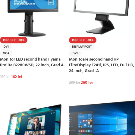
REDUCERE -10%
REDUCERE -10%
DVI
DISPLAY PORT
VGA
DVI
Monitor LED second hand Iiyama
Monitoare second hand HP
Prolite B2280WSD, 22 inch, Grad A
EliteDisplay E241i, IPS, LED, Full HD,
24 inch, Grad -A
162
lei
180
lei
260
lei
289
lei
ADAUGĂ ÎN COȘ
ADAUGĂ ÎN COȘ