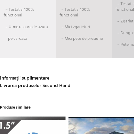
– Testat si
– Testat si 100%
– Testat si 100%
functional
functional
functional
– Zgariet
– Urme usoare de uzura
– Mici zgarieturi
– Dungi de
pe carcasa
– Mici pete de presiune
– Pete ma
Informații suplimentare
Livrarea produselor Second Hand
Produse similare