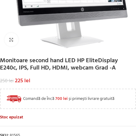
Click to enlarge
Monitoare second hand LED HP EliteDisplay
E240c, IPS, Full HD, HDMI, webcam Grad -A
225
lei
250
lei
Comandă de Încă
700
lei
și primești livrare gratuită
Stoc epuizat
SKU:
81565