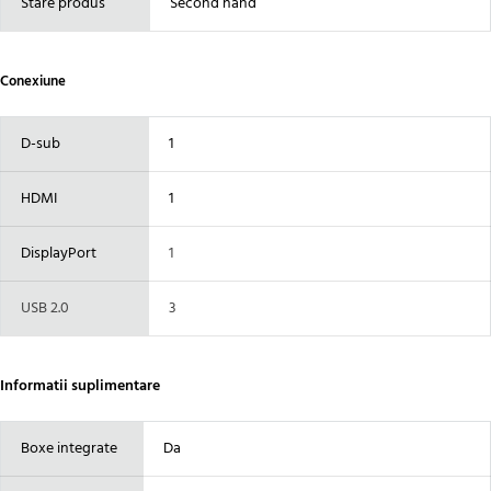
Stare produs
Second hand
Conexiune
D-sub
1
HDMI
1
DisplayPort
1
USB 2.0
3
Informatii suplimentare
Boxe integrate
Da