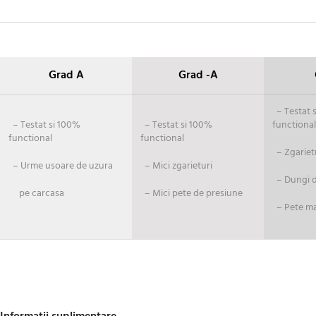
Grad A
Grad -A
– Testat si
– Testat si 100%
– Testat si 100%
functional
functional
functional
– Zgariet
– Urme usoare de uzura
– Mici zgarieturi
– Dungi de
pe carcasa
– Mici pete de presiune
– Pete ma