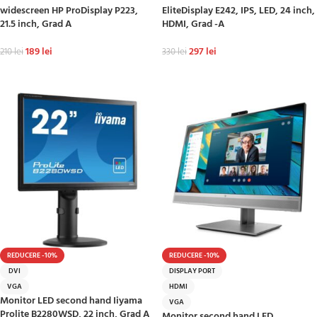
widescreen HP ProDisplay P223,
EliteDisplay E242, IPS, LED, 24 inch,
21.5 inch, Grad A
HDMI, Grad -A
189
lei
297
lei
210
lei
330
lei
ADAUGĂ ÎN COȘ
ADAUGĂ ÎN COȘ
REDUCERE -10%
REDUCERE -10%
DVI
DISPLAY PORT
VGA
HDMI
Monitor LED second hand Iiyama
VGA
Prolite B2280WSD, 22 inch, Grad A
Monitor second hand LED