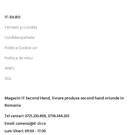
IT-SH.RO
Termeni și condiții
Confidențialitate
Politica Cookie-uri
Politica de retur
ANPC
SOL
Magazin IT Second Hand, livrare produse second hand oriunde in
Romania
Tel vanzari:
0721.230.806,
0736.344.203
Email:
comenzi@it-sh.ro
Luni-Vineri:
09:00 - 17.00