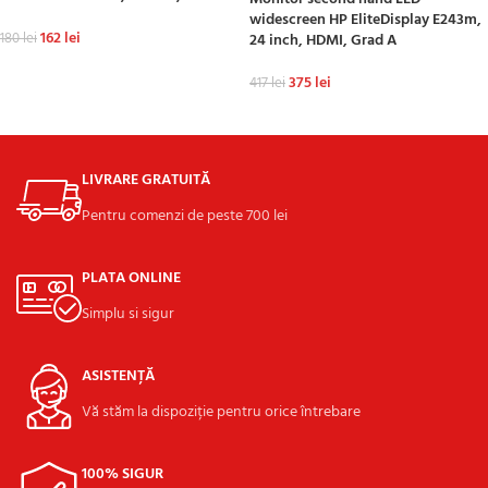
widescreen HP EliteDisplay E243m,
162
lei
180
lei
24 inch, HDMI, Grad A
ADAUGĂ ÎN COȘ
375
lei
417
lei
ADAUGĂ ÎN COȘ
LIVRARE GRATUITĂ
Pentru comenzi de peste 700 lei
PLATA ONLINE
Simplu si sigur
ASISTENȚĂ
Vă stăm la dispoziție pentru orice întrebare
100% SIGUR