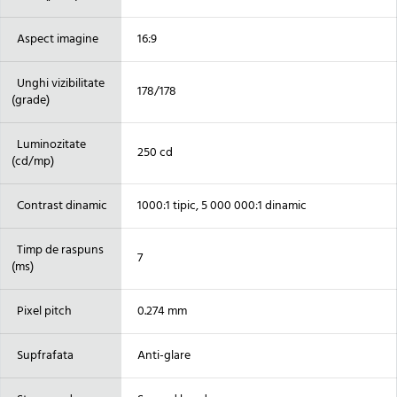
Aspect imagine
16:9
Unghi vizibilitate
178/178
(grade)
Luminozitate
250 cd
(cd/mp)
Contrast dinamic
1000:1 tipic, 5 000 000:1 dinamic
Timp de raspuns
7
(ms)
Pixel pitch
0.274 mm
Supfrafata
Anti-glare