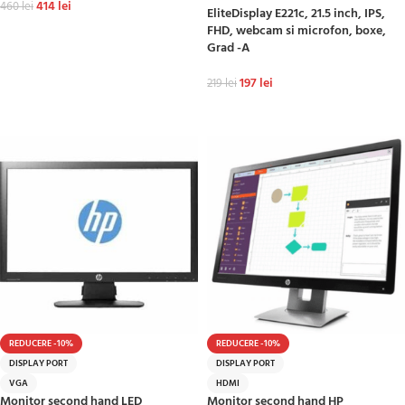
414
lei
460
lei
EliteDisplay E221c, 21.5 inch, IPS,
FHD, webcam si microfon, boxe,
ADAUGĂ ÎN COȘ
Grad -A
197
lei
219
lei
ADAUGĂ ÎN COȘ
REDUCERE -10%
REDUCERE -10%
DISPLAY PORT
DISPLAY PORT
VGA
HDMI
Monitor second hand LED
Monitor second hand HP