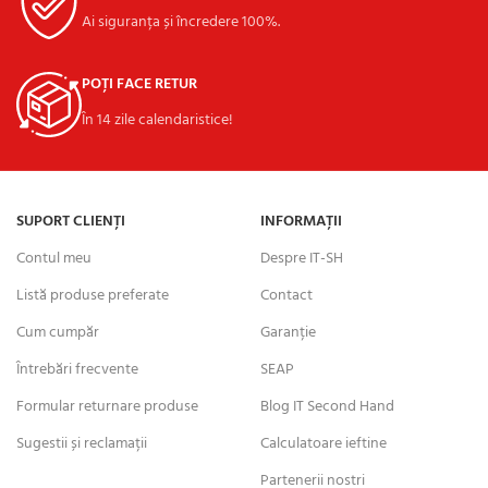
Ai siguranța și încredere 100%.
POȚI FACE RETUR
În 14 zile calendaristice!
SUPORT CLIENȚI
INFORMAȚII
Contul meu
Despre IT-SH
Listă produse preferate
Contact
Cum cumpăr
Garanție
Întrebări frecvente
SEAP
Formular returnare produse
Blog IT Second Hand
Sugestii și reclamații
Calculatoare ieftine
Partenerii nostri