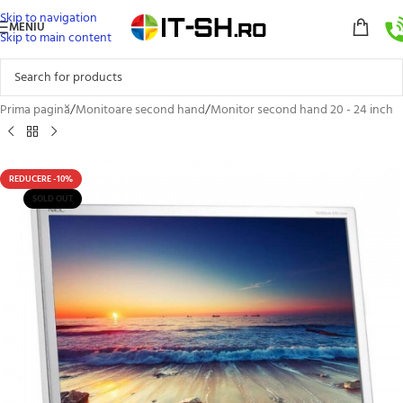
Skip to navigation
MENIU
Skip to main content
Prima pagină
/
Monitoare second hand
/
Monitor second hand 20 - 24 inch
REDUCERE -10%
SOLD OUT