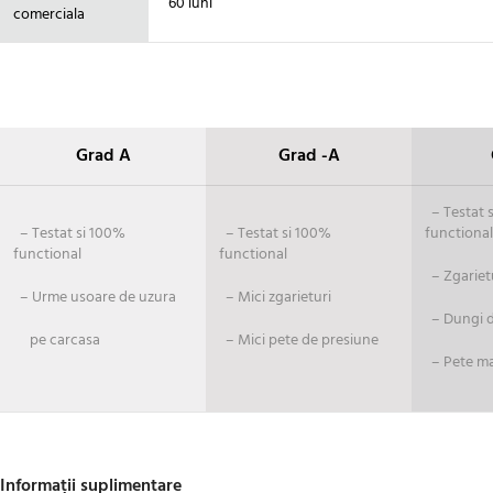
60 luni
comerciala
Grad A
Grad -A
– Testat si
– Testat si 100%
– Testat si 100%
functional
functional
functional
– Zgariet
– Urme usoare de uzura
– Mici zgarieturi
– Dungi de
pe carcasa
– Mici pete de presiune
– Pete ma
Informații suplimentare