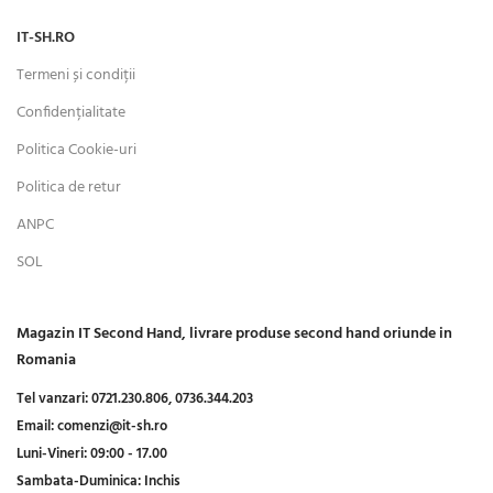
IT-SH.RO
Termeni și condiții
Confidențialitate
Politica Cookie-uri
Politica de retur
ANPC
SOL
Magazin IT Second Hand, livrare produse second hand oriunde in
Romania
Tel vanzari:
0721.230.806,
0736.344.203
Email:
comenzi@it-sh.ro
Luni-Vineri:
09:00 - 17.00
Sambata-Duminica:
Inchis