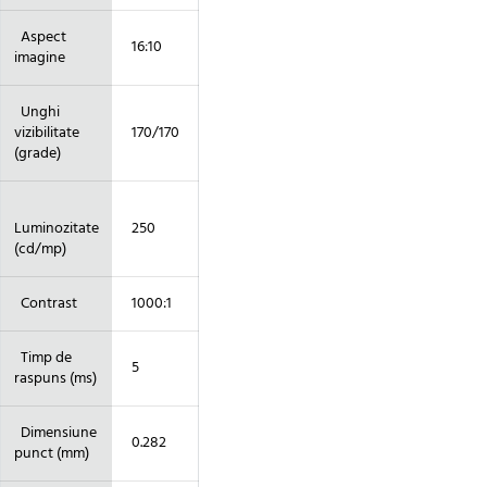
Aspect
16:10
imagine
Unghi
vizibilitate
170/170
(grade)
Luminozitate
250
(cd/mp)
Contrast
1000:1
Timp de
5
raspuns (ms)
Dimensiune
0.282
punct (mm)