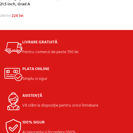
21.5 inch, Grad A
ADAUGĂ ÎN COȘ
224
lei
249
lei
ADAUGĂ ÎN COȘ
LIVRARE GRATUITĂ
Pentru comenzi de peste 700 lei
PLATA ONLINE
Simplu si sigur
ASISTENȚĂ
Vă stăm la dispoziție pentru orice întrebare
100% SIGUR
Ai siguranța și încredere 100%.