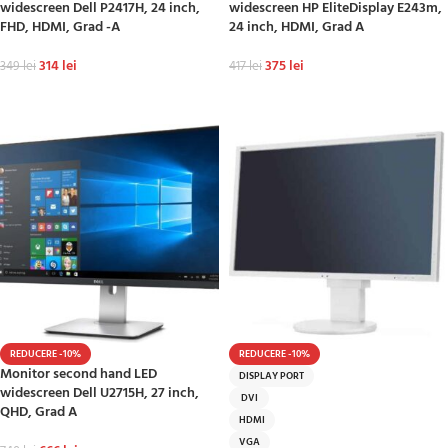
widescreen Dell P2417H, 24 inch,
widescreen HP EliteDisplay E243m,
FHD, HDMI, Grad -A
24 inch, HDMI, Grad A
314
lei
375
lei
349
lei
417
lei
ADAUGĂ ÎN COȘ
ADAUGĂ ÎN COȘ
REDUCERE -10%
REDUCERE -10%
Monitor second hand LED
DISPLAY PORT
widescreen Dell U2715H, 27 inch,
DVI
QHD, Grad A
HDMI
VGA