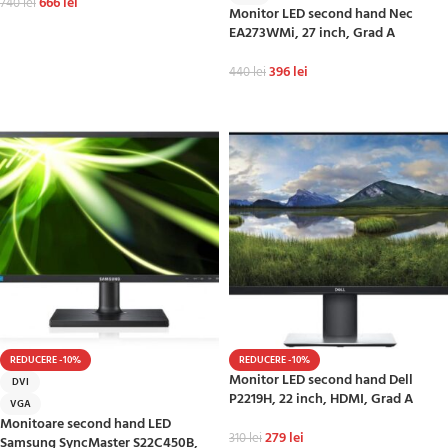
666
lei
740
lei
Monitor LED second hand Nec
ADAUGĂ ÎN COȘ
EA273WMi, 27 inch, Grad A
396
lei
440
lei
ADAUGĂ ÎN COȘ
REDUCERE -10%
REDUCERE -10%
Monitor LED second hand Dell
DVI
P2219H, 22 inch, HDMI, Grad A
VGA
Monitoare second hand LED
279
lei
310
lei
Samsung SyncMaster S22C450B,