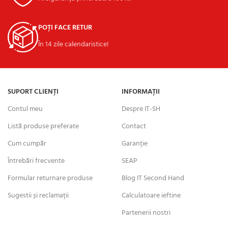
POȚI FACE RETUR
În 14 zile calendaristice!
SUPORT CLIENȚI
INFORMAȚII
Contul meu
Despre IT-SH
Listă produse preferate
Contact
Cum cumpăr
Garanție
Întrebări frecvente
SEAP
Formular returnare produse
Blog IT Second Hand
Sugestii și reclamații
Calculatoare ieftine
Partenerii nostri