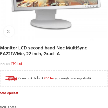
Click to enlarge
Monitor LCD second hand Nec MultiSync
EA221WMe, 22 inch, Grad -A
179
lei
199
lei
Comandă de Încă
700
lei
și primești livrare gratuită
Stoc epuizat
SKU:
86639