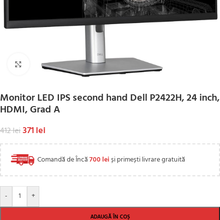
Click to enlarge
Monitor LED IPS second hand Dell P2422H, 24 inch,
HDMI, Grad A
371
lei
412
lei
Comandă de Încă
700
lei
și primești livrare gratuită
-
+
ADAUGĂ ÎN COȘ