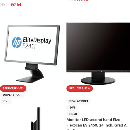
197
lei
219
lei
ADAUGĂ ÎN COȘ
ADAUGĂ ÎN COȘ
REDUCERE -10%
REDUCERE -10%
DISPLAY PORT
HOT
DVI
DISPLAY PORT
DVI
HDMI
Monitor LED second hand Eizo
FlexScan EV 2450, 24 inch, Grad A,