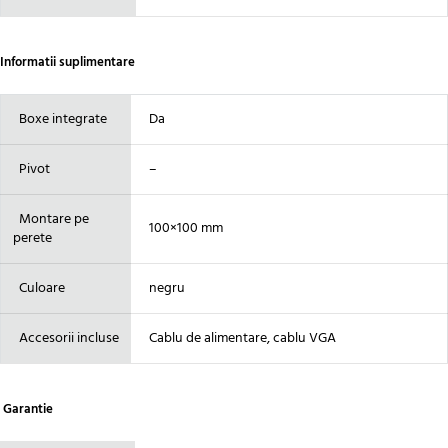
Informatii suplimentare
Boxe integrate
Da
Pivot
–
Montare pe
100×100 mm
perete
Culoare
negru
Accesorii incluse
Cablu de alimentare, cablu VGA
Garantie