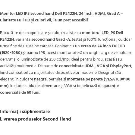
Monitor LED IPS second hand Dell P2422H, 24 inch, HDMI, Grad A –
Claritate Full HD și culori vii, la un preț accesibil
Bucură-te de imagini clare și culori realiste cu
monitorul LED IPS Dell
P2422H
, varianta
second hand Grad -A
, testat și 100% funcțional, cu doar
urme fine de uzură pe carcasă. Echipat cu un
ecran de 24 inch Full HD
(1920×1080)
și panou
IPS
, acest monitor oferă un unghi larg de vizualizare
de 178° și o luminozitate de 250 cd/mp, ideal pentru birou, acasă sau
activități multimedia. Dispune de
conectivitate HDMI, VGA și DisplayPort
,
fiind compatibil cu majoritatea dispozitivelor moderne. Designul său
elegant, în culoare neagră, permite și
montarea pe perete (VESA 100×100
mm)
. Include cablu de alimentare și VGA și beneficiază de
garanție
comercială de 60 luni
.
Informații suplimentare
Livrarea produselor Second Hand