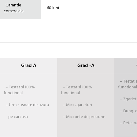
Garantie
60 luni
comerciala
Grad A
Grad -A
– Testat si
– Testat si 100%
– Testat si 100%
functional
functional
functional
– Zgariet
– Urme usoare de uzura
– Mici zgarieturi
– Dungi de
pe carcasa
– Mici pete de presiune
– Pete ma