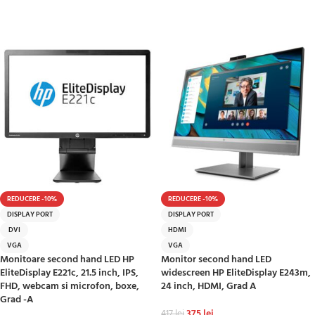
ADAUGĂ ÎN COȘ
REDUCERE -10%
REDUCERE -10%
DISPLAY PORT
DISPLAY PORT
DVI
HDMI
VGA
VGA
Monitoare second hand LED HP
Monitor second hand LED
EliteDisplay E221c, 21.5 inch, IPS,
widescreen HP EliteDisplay E243m,
FHD, webcam si microfon, boxe,
24 inch, HDMI, Grad A
Grad -A
375
lei
417
lei