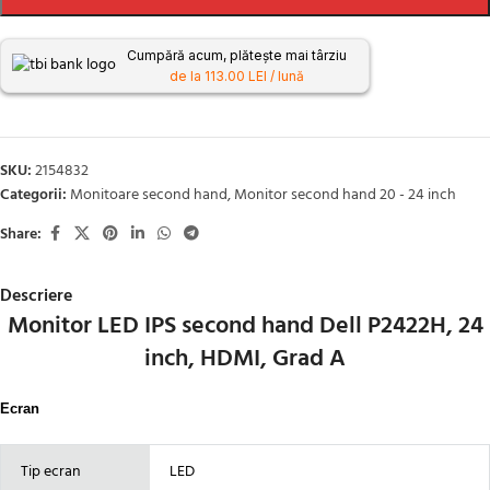
Cumpără acum, plătește mai târziu
de la 113.00 LEI / lună
SKU:
2154832
Categorii:
Monitoare second hand
,
Monitor second hand 20 - 24 inch
Share:
Descriere
Monitor LED IPS second hand Dell P2422H, 24
inch, HDMI, Grad A
Ecran
Tip ecran
LED