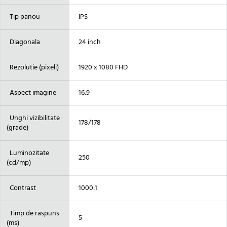
Tip panou
IPS
Diagonala
24 inch
Rezolutie (pixeli)
1920 x 1080 FHD
Aspect imagine
16:9
Unghi vizibilitate
178/178
(grade)
Luminozitate
250
(cd/mp)
Contrast
1000:1
Timp de raspuns
5
(ms)