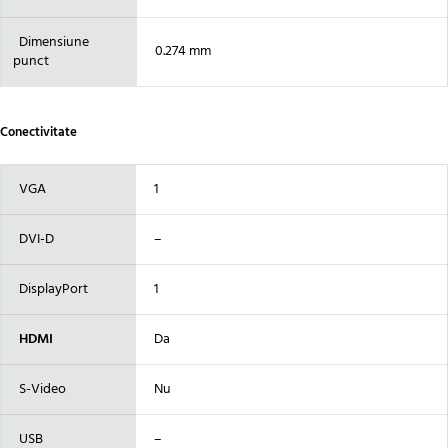
Dimensiune
0.274 mm
punct
Conectivitate
VGA
1
DVI-D
–
DisplayPort
1
HDMI
Da
S-Video
Nu
USB
–