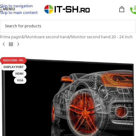
Skip to navigation
MENIU
Skip to main content
Prima pagină
/
Monitoare second hand
/
Monitor second hand 20 - 24 inch
REDUCERE -9%
DISPLAY PORT
HDMI
VGA