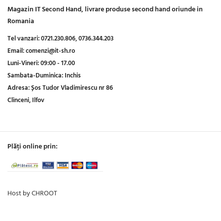
Magazin IT Second Hand, livrare produse second hand oriunde in
Romania
Tel vanzari:
0721.230.806,
0736.344.203
Email:
comenzi@it-sh.ro
Luni-Vineri:
09:00 - 17.00
Sambata-Duminica:
Inchis
Adresa:
Șos Tudor Vladimirescu nr 86
Clinceni, Ilfov
Plăți online prin:
Host by CHROOT