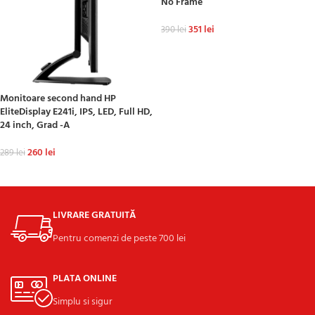
No Frame
351
lei
390
lei
ADAUGĂ ÎN COȘ
Monitoare second hand HP
EliteDisplay E241i, IPS, LED, Full HD,
24 inch, Grad -A
260
lei
289
lei
ADAUGĂ ÎN COȘ
LIVRARE GRATUITĂ
Pentru comenzi de peste 700 lei
PLATA ONLINE
Simplu si sigur