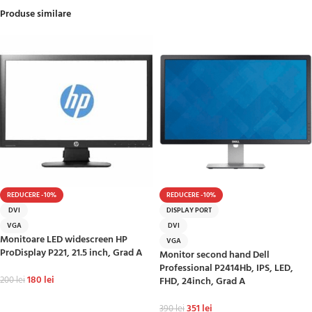
Produse similare
REDUCERE -10%
REDUCERE -10%
DVI
DISPLAY PORT
VGA
DVI
Monitoare LED widescreen HP
VGA
ProDisplay P221, 21.5 inch, Grad A
Monitor second hand Dell
Professional P2414Hb, IPS, LED,
180
lei
200
lei
FHD, 24inch, Grad A
ADAUGĂ ÎN COȘ
351
lei
390
lei