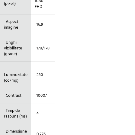
1080
(pixeli)
FHD
Aspect
16:9
imagine
Unghi
vizibilitate
178/178
(grade)
Luminozitate
250
(cd/mp)
Contrast
1000:1
Timp de
4
raspuns (ms)
Dimensiune
0.276