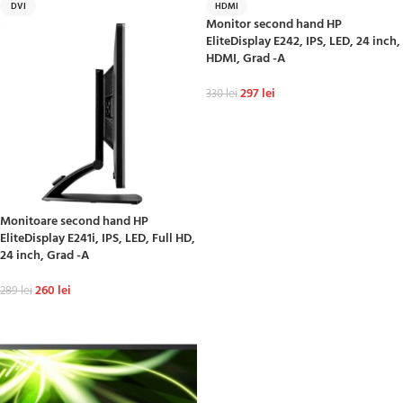
DVI
HDMI
Monitor second hand HP
EliteDisplay E242, IPS, LED, 24 inch,
HDMI, Grad -A
297
lei
330
lei
ADAUGĂ ÎN COȘ
Monitoare second hand HP
EliteDisplay E241i, IPS, LED, Full HD,
24 inch, Grad -A
260
lei
289
lei
ADAUGĂ ÎN COȘ