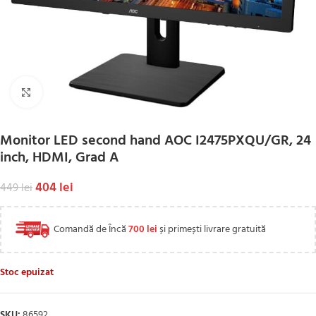
Click to enlarge
Monitor LED second hand AOC I2475PXQU/GR, 24
inch, HDMI, Grad A
404
lei
449
lei
Comandă de Încă
700
lei
și primești livrare gratuită
Stoc epuizat
SKU:
86592