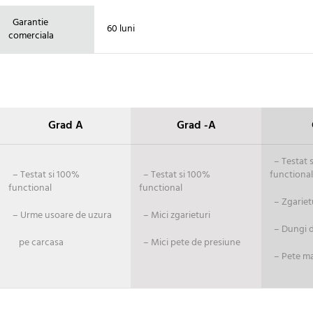
Garantie
60 luni
comerciala
Grad A
Grad -A
– Testat si
– Testat si 100%
– Testat si 100%
functional
functional
functional
– Zgariet
– Urme usoare de uzura
– Mici zgarieturi
– Dungi de
pe carcasa
– Mici pete de presiune
– Pete ma