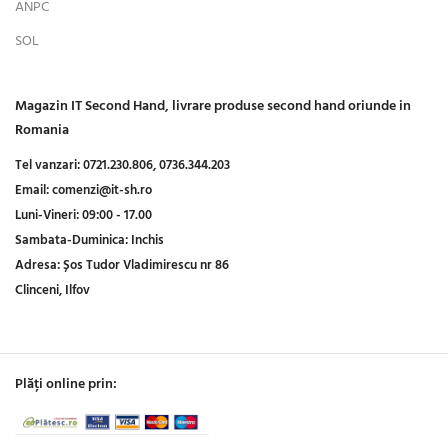
ANPC
SOL
Magazin IT Second Hand, livrare produse second hand oriunde in
Romania
Tel vanzari:
0721.230.806,
0736.344.203
Email:
comenzi@it-sh.ro
Luni-Vineri:
09:00 - 17.00
Sambata-Duminica:
Inchis
Adresa:
Șos Tudor Vladimirescu nr 86
Clinceni, Ilfov
Plăți online prin: