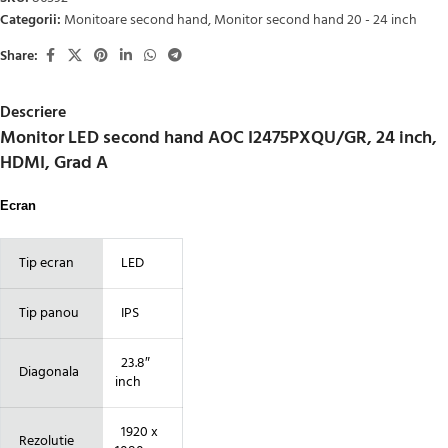
Categorii:
Monitoare second hand
,
Monitor second hand 20 - 24 inch
Share:
Descriere
Monitor LED second hand AOC I2475PXQU/GR, 24 inch,
HDMI, Grad A
Ecran
Tip ecran
LED
Tip panou
IPS
23.8″
Diagonala
inch
1920 x
Rezolutie