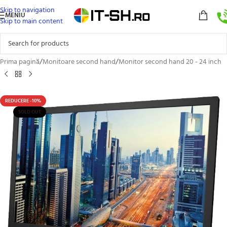
Skip to navigation
MENIU
Skip to main content
Prima pagină
/
Monitoare second hand
/
Monitor second hand 20 - 24 inch
REDUCERE -10%
SOLD OUT