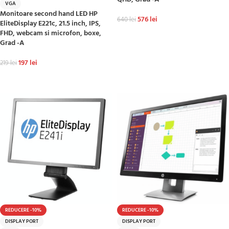
VGA
Monitoare second hand LED HP
576
lei
640
lei
EliteDisplay E221c, 21.5 inch, IPS,
FHD, webcam si microfon, boxe,
ADAUGĂ ÎN COȘ
Grad -A
197
lei
219
lei
ADAUGĂ ÎN COȘ
REDUCERE -10%
REDUCERE -10%
DISPLAY PORT
DISPLAY PORT