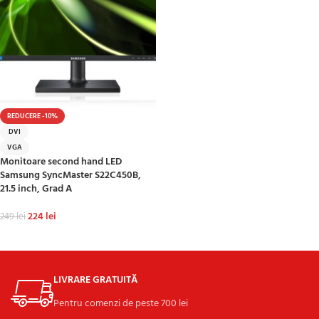
REDUCERE -10%
DVI
VGA
Monitoare second hand LED
Samsung SyncMaster S22C450B,
21.5 inch, Grad A
224
lei
249
lei
ADAUGĂ ÎN COȘ
LIVRARE GRATUITĂ
Pentru comenzi de peste 700 lei