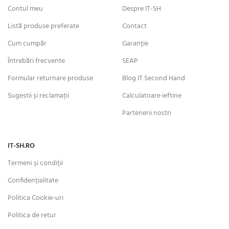
Contul meu
Despre IT-SH
Listă produse preferate
Contact
Cum cumpăr
Garanție
Întrebări frecvente
SEAP
Formular returnare produse
Blog IT Second Hand
Sugestii și reclamații
Calculatoare ieftine
Partenerii nostri
IT-SH.RO
Termeni și condiții
Confidențialitate
Politica Cookie-uri
Politica de retur