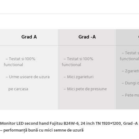
Grad A
Grad -A
– Testat si
– Testat si 100%
– Testat si 100%
functional
functional
functional
– Zgariet
– Urme usoare de uzura
– Mici zgarieturi
– Dungi de
pe carcasa
– Mici pete de presiune
– Pete ma
Monitor LED second hand Fujitsu B24W-6, 24 inch TN 1920×1200, Grad -A
– performanță bună cu mici semne de uzură