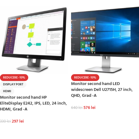
REDUCERE -10%
REDUCERE -10%
Monitor second hand LED
DISPLAY PORT
widescreen Dell U2715H, 27 inch,
HDMI
QHD, Grad -A
Monitor second hand HP
EliteDisplay E242, IPS, LED, 24 inch,
576
lei
640
lei
HDMI, Grad -A
ADAUGĂ ÎN COȘ
297
lei
330
lei
ADAUGĂ ÎN COȘ