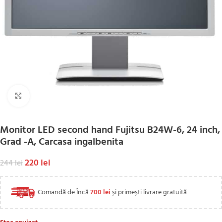
Click to enlarge
Monitor LED second hand Fujitsu B24W-6, 24 inch,
Grad -A, Carcasa ingalbenita
220
lei
244
lei
Comandă de Încă
700
lei
și primești livrare gratuită