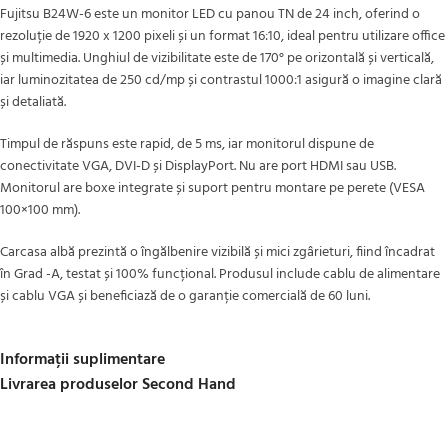
Fujitsu B24W-6 este un monitor LED cu panou TN de 24 inch, oferind o
rezoluție de 1920 x 1200 pixeli și un format 16:10, ideal pentru utilizare office
și multimedia. Unghiul de vizibilitate este de 170° pe orizontală și verticală,
iar luminozitatea de 250 cd/mp și contrastul 1000:1 asigură o imagine clară
și detaliată.
Timpul de răspuns este rapid, de 5 ms, iar monitorul dispune de
conectivitate VGA, DVI-D și DisplayPort. Nu are port HDMI sau USB.
Monitorul are boxe integrate și suport pentru montare pe perete (VESA
100×100 mm).
Carcasa albă prezintă o îngălbenire vizibilă și mici zgârieturi, fiind încadrat
în Grad -A, testat și 100% funcțional. Produsul include cablu de alimentare
și cablu VGA și beneficiază de o garanție comercială de 60 luni.
Informații suplimentare
Livrarea produselor Second Hand