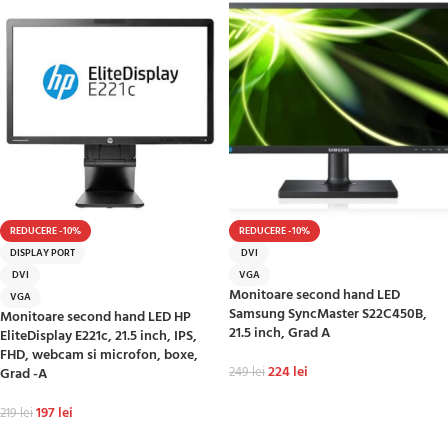
REDUCERE -10%
REDUCERE -10%
DISPLAY PORT
DVI
DVI
VGA
Monitoare second hand LED
VGA
Samsung SyncMaster S22C450B,
Monitoare second hand LED HP
21.5 inch, Grad A
EliteDisplay E221c, 21.5 inch, IPS,
FHD, webcam si microfon, boxe,
224
lei
Grad -A
249
lei
ADAUGĂ ÎN COȘ
197
lei
219
lei
ADAUGĂ ÎN COȘ