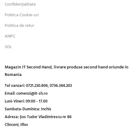
Confidențialitate
Politica Cookie-uri
Politica de retur
ANPC
SOL
Magazin IT Second Hand, livrare produse second hand oriunde in
Romania
Tel vanzari:
0721.230.806,
0736.344.203
Email:
comenzi@it-sh.ro
Luni-Vineri:
09:00 - 17.00
Sambata-Duminica:
Inchis
Adresa:
Șos Tudor Vladimirescu nr 86
Clinceni, Ilfov