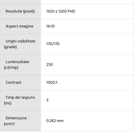
Rezolutie (pixeli)
1920 x 1200 FHD
Aspect imagine
16:10
Unghi vizibilitate
170/170
(grade)
Luminozitate
250
(cd/mp)
Contrast
1000:1
Timp de raspuns
5
(ms)
Dimensiune
0.282 mm
punct