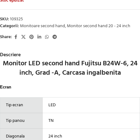
Stoc epuizat
SKU:
109325
Categorii:
Monitoare second hand
,
Monitor second hand 20 - 24 inch
Share:
Descriere
Monitor LED second hand Fujitsu B24W-6, 24
inch, Grad -A, Carcasa ingalbenita
Ecran
Tip ecran
LED
Tip panou
TN
Diagonala
24 inch