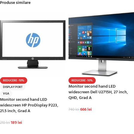
Produse similare
REDUCERE -10%
REDUCERE -10%
Monitor second hand LED
DISPLAY PORT
widescreen Dell U2715H, 27 inch,
VGA
QHD, Grad A
Monitor second hand LED
widescreen HP ProDisplay P223,
666
lei
740
lei
21.5 inch, Grad A
ADAUGĂ ÎN COȘ
189
lei
210
lei
ADAUGĂ ÎN COȘ