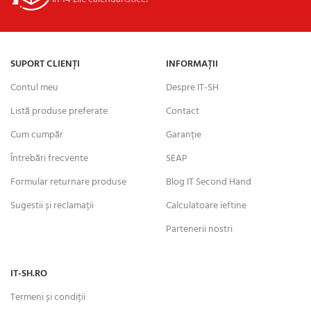
SUPORT CLIENȚI
INFORMAȚII
Contul meu
Despre IT-SH
Listă produse preferate
Contact
Cum cumpăr
Garanție
Întrebări frecvente
SEAP
Formular returnare produse
Blog IT Second Hand
Sugestii și reclamații
Calculatoare ieftine
Partenerii nostri
IT-SH.RO
Termeni și condiții