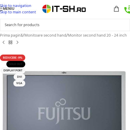
Skip to navigation
MENIU
Skip to main content
Prima pagină
/
Monitoare second hand
/
Monitor second hand 20 - 24 inch
REDUCERE -9%
SOLD OUT
DISPLAY PORT
DVI
VGA