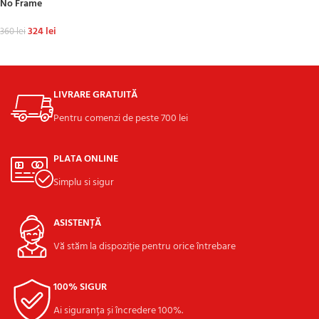
No Frame
324
lei
360
lei
ADAUGĂ ÎN COȘ
LIVRARE GRATUITĂ
Pentru comenzi de peste 700 lei
PLATA ONLINE
Simplu si sigur
ASISTENȚĂ
Vă stăm la dispoziție pentru orice întrebare
100% SIGUR
Ai siguranța și încredere 100%.