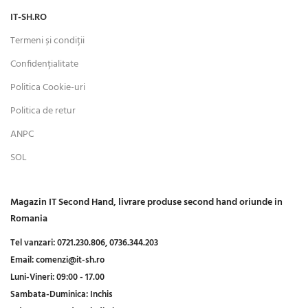
IT-SH.RO
Termeni și condiții
Confidențialitate
Politica Cookie-uri
Politica de retur
ANPC
SOL
Magazin IT Second Hand, livrare produse second hand oriunde in
Romania
Tel vanzari:
0721.230.806,
0736.344.203
Email:
comenzi@it-sh.ro
Luni-Vineri:
09:00 - 17.00
Sambata-Duminica:
Inchis