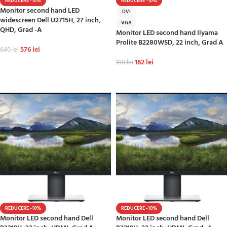
REDUCERE -10%
REDUCERE -10%
Monitor second hand LED
DVI
widescreen Dell U2715H, 27 inch,
VGA
QHD, Grad -A
Monitor LED second hand Iiyama
Prolite B2280WSD, 22 inch, Grad A
576
lei
640
lei
162
lei
180
lei
ADAUGĂ ÎN COȘ
ADAUGĂ ÎN COȘ
REDUCERE -10%
REDUCERE -10%
Monitor LED second hand Dell
Monitor LED second hand Dell