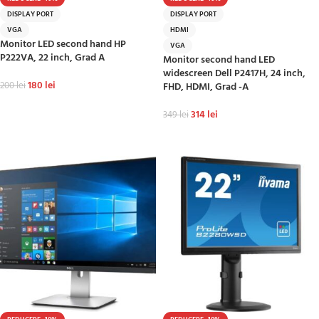
DISPLAY PORT
DISPLAY PORT
VGA
HDMI
Monitor LED second hand HP
VGA
P222VA, 22 inch, Grad A
Monitor second hand LED
widescreen Dell P2417H, 24 inch,
180
lei
200
lei
FHD, HDMI, Grad -A
ADAUGĂ ÎN COȘ
314
lei
349
lei
ADAUGĂ ÎN COȘ