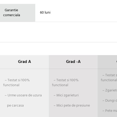
Garantie
60 luni
comerciala
Grad A
Grad -A
– Testat si
– Testat si 100%
– Testat si 100%
functional
functional
functional
– Zgariet
– Urme usoare de uzura
– Mici zgarieturi
– Dungi de
pe carcasa
– Mici pete de presiune
– Pete ma