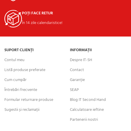
POȚI FACE RETUR
În 14 zile calendaristice!
SUPORT CLIENȚI
INFORMAȚII
Contul meu
Despre IT-SH
Listă produse preferate
Contact
Cum cumpăr
Garanție
Întrebări frecvente
SEAP
Formular returnare produse
Blog IT Second Hand
Sugestii și reclamații
Calculatoare ieftine
Partenerii nostri