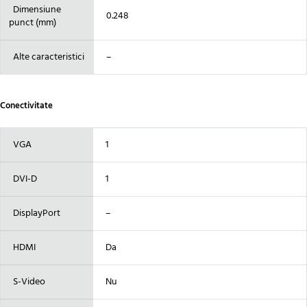
Dimensiune
0.248
punct (mm)
Alte caracteristici
–
Conectivitate
VGA
1
DVI-D
1
DisplayPort
–
HDMI
Da
S-Video
Nu