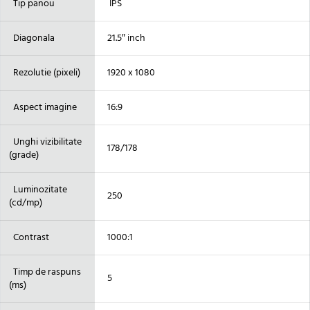
Tip panou
IPS
Diagonala
21.5″ inch
Rezolutie (pixeli)
1920 x 1080
Aspect imagine
16:9
Unghi vizibilitate
178/178
(grade)
Luminozitate
250
(cd/mp)
Contrast
1000:1
Timp de raspuns
5
(ms)