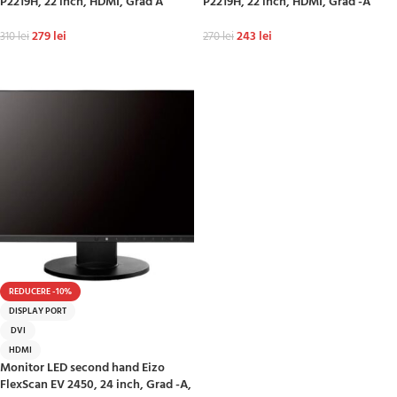
P2219H, 22 inch, HDMI, Grad A
P2219H, 22 inch, HDMI, Grad -A
279
lei
243
lei
310
lei
270
lei
ADAUGĂ ÎN COȘ
ADAUGĂ ÎN COȘ
REDUCERE -10%
DISPLAY PORT
DVI
HDMI
Monitor LED second hand Eizo
FlexScan EV 2450, 24 inch, Grad -A,