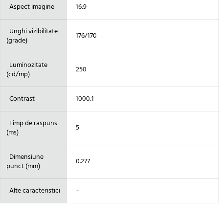
Aspect imagine
16:9
Unghi vizibilitate
176/170
(grade)
Luminozitate
250
(cd/mp)
Contrast
1000:1
Timp de raspuns
5
(ms)
Dimensiune
0.277
punct (mm)
Alte caracteristici
–