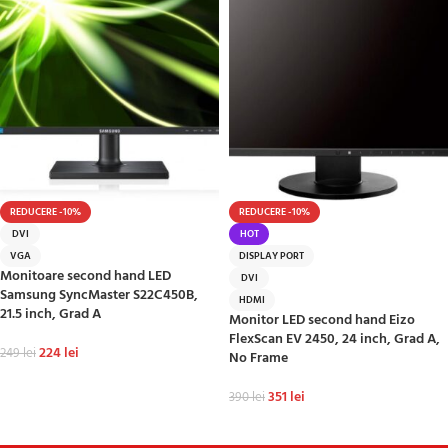
REDUCERE -10%
REDUCERE -10%
DVI
HOT
VGA
DISPLAY PORT
Monitoare second hand LED
DVI
Samsung SyncMaster S22C450B,
HDMI
21.5 inch, Grad A
Monitor LED second hand Eizo
FlexScan EV 2450, 24 inch, Grad A,
224
lei
249
lei
No Frame
ADAUGĂ ÎN COȘ
351
lei
390
lei
ADAUGĂ ÎN COȘ