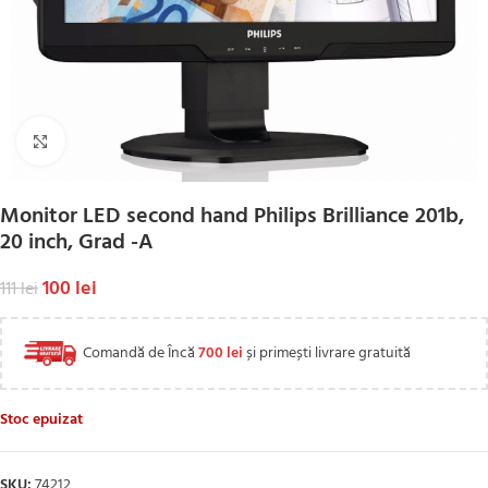
Click to enlarge
Monitor LED second hand Philips Brilliance 201b,
20 inch, Grad -A
100
lei
111
lei
Comandă de Încă
700
lei
și primești livrare gratuită
Stoc epuizat
SKU:
74212