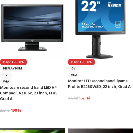
REDUCERE -10%
REDUCERE -10%
DISPLAY PORT
DVI
DVI
VGA
Monitor LED second hand Iiyama
VGA
Prolite B2280WSD, 22 inch, Grad A
Monitoare second hand LED HP
Compaq LA2306x, 23 inch, FHD,
162
lei
Grad A
180
lei
ADAUGĂ ÎN COȘ
198
lei
220
lei
ADAUGĂ ÎN COȘ