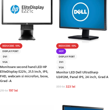
REDUCERE -10%
REDUCERE -10%
DISPLAY PORT
HOT
DVI
DISPLAY PORT
VGA
DVI
Monitoare second hand LED HP
VGA
EliteDisplay E221c, 21.5 inch, IPS,
Monitor LED Dell UltraSharp
FHD, webcam si microfon, boxe,
U2412M, Panel IPS, 24 inch, Grad A
Grad -A
323
lei
359
lei
197
lei
219
lei
ADAUGĂ ÎN COȘ
ADAUGĂ ÎN COȘ