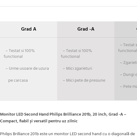
Grad A
Grad -A
– Testat si
– Testat si 100%
– Testat si 100%
functional
functional
functional
– Zgariet
– Urme usoare de uzura
– Mici zgarieturi
– Dungi de
pe carcasa
– Mici pete de presiune
– Pete ma
Monitor LED Second Hand Philips Brilliance 201b, 20 inch, Grad -A –
Compact, fiabil și versatil pentru uz zilnic
Philips Brilliance 201b este un monitor LED second hand cu o diagonală de