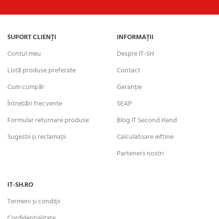
SUPORT CLIENȚI
INFORMAȚII
Contul meu
Despre IT-SH
Listă produse preferate
Contact
Cum cumpăr
Garanție
Întrebări frecvente
SEAP
Formular returnare produse
Blog IT Second Hand
Sugestii și reclamații
Calculatoare ieftine
Partenerii nostri
IT-SH.RO
Termeni și condiții
Confidențialitate