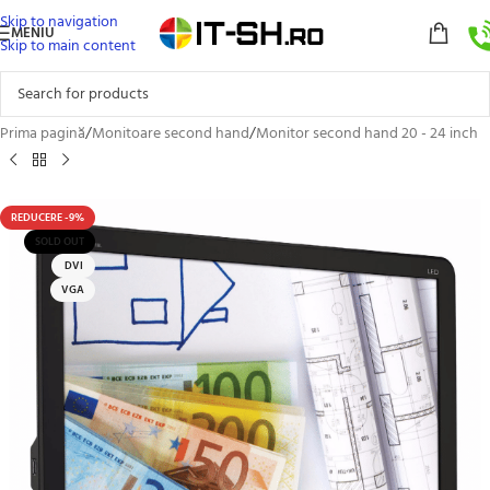
Skip to navigation
MENIU
Skip to main content
Prima pagină
/
Monitoare second hand
/
Monitor second hand 20 - 24 inch
REDUCERE -9%
SOLD OUT
DVI
VGA