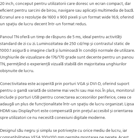
20 inch, conceput pentru utilizatorii care doresc un ecran compact, dar
eficient pentru sarcini de birou, navigare sau aplicații multimedia de bază.
Ecranul are o rezoluție de 1600 x 900 pixeli și un format wide 16:9, oferind
un spațiu de lucru decent într-un format redus.
Panoul TN oferă un timp de răspuns de 5 ms, ideal pentru activități
standard de zi cu zi. Luminozitatea de 250 cd/mp și contrastul static de
1000:1 asigură o imagine clară și luminoasă în condiții normale de utilizare.
Unghiurile de vizualizare de 176/170 grade sunt decente pentru un panou
TN, permițând o experiență vizuală stabilă din majoritatea unghiurilor
obișnuite de lucru.
Conectivitatea este acoperită prin porturi VGA și DVI-D, oferind suport
pentru o gamă variată de sisteme mai vechi sau mai noi. În plus, monitorul
include și porturi USB pentru conectarea accesoriilor periferice, ceea ce
adaugă un plus de funcționalitate într-un spațiu de lucru organizat. Lipsa
HDMI sau DisplayPort este compensată prin prețul accesibil și orientarea
spre utilizatori ce nu necesită conexiuni digitale moderne.
Designul său negru și simplu se potrivește cu orice mediu de lucru, iar
compatibilitatea VESA 100×100 mm permite montarea pe perete. Acest