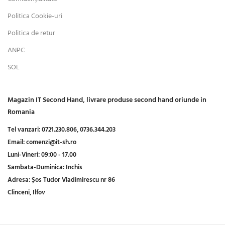
Politica Cookie-uri
Politica de retur
ANPC
SOL
Magazin IT Second Hand, livrare produse second hand oriunde in
Romania
Tel vanzari:
0721.230.806,
0736.344.203
Email:
comenzi@it-sh.ro
Luni-Vineri:
09:00 - 17.00
Sambata-Duminica:
Inchis
Adresa:
Șos Tudor Vladimirescu nr 86
Clinceni, Ilfov