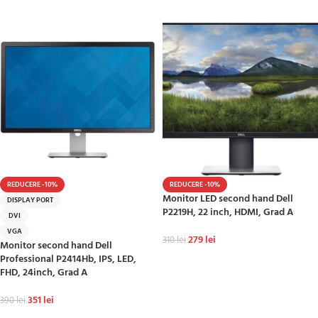
ADAUGĂ ÎN COȘ
REDUCERE -10%
REDUCERE -10%
Monitor LED second hand Dell
DISPLAY PORT
P2219H, 22 inch, HDMI, Grad A
DVI
VGA
279
lei
310
lei
Monitor second hand Dell
Professional P2414Hb, IPS, LED,
ADAUGĂ ÎN COȘ
FHD, 24inch, Grad A
351
lei
390
lei