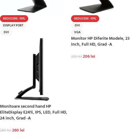
REDUCERE -10%
REDUCERE -10%
DISPLAY PORT
DVI
DVI
VGA
Monitor HP Diferite Modele, 23
inch, Full HD, Grad -A
206
lei
229
lei
ADAUGĂ ÎN COȘ
Monitoare second hand HP
EliteDisplay E241i, IPS, LED, Full HD,
24 inch, Grad -A
260
lei
289
lei