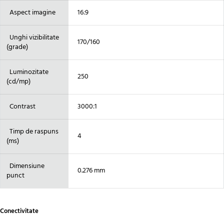
Aspect imagine
16:9
Unghi vizibilitate
170/160
(grade)
Luminozitate
250
(cd/mp)
Contrast
3000:1
Timp de raspuns
4
(ms)
Dimensiune
0.276 mm
punct
Conectivitate