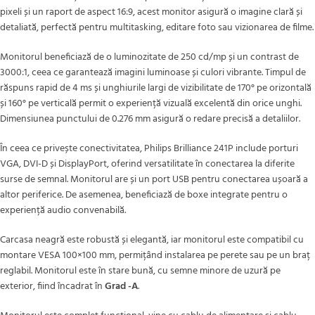
pixeli și un raport de aspect 16:9, acest monitor asigură o imagine clară și
detaliată, perfectă pentru multitasking, editare foto sau vizionarea de filme.
Monitorul beneficiază de o luminozitate de 250 cd/mp și un contrast de
3000:1, ceea ce garantează imagini luminoase și culori vibrante. Timpul de
răspuns rapid de 4 ms și unghiurile largi de vizibilitate de 170° pe orizontală
și 160° pe verticală permit o experiență vizuală excelentă din orice unghi.
Dimensiunea punctului de 0.276 mm asigură o redare precisă a detaliilor.
În ceea ce privește conectivitatea, Philips Brilliance 241P include porturi
VGA, DVI-D și DisplayPort, oferind versatilitate în conectarea la diferite
surse de semnal. Monitorul are și un port USB pentru conectarea ușoară a
altor periferice. De asemenea, beneficiază de boxe integrate pentru o
experiență audio convenabilă.
Carcasa neagră este robustă și elegantă, iar monitorul este compatibil cu
montare VESA 100×100 mm, permițând instalarea pe perete sau pe un braț
reglabil. Monitorul este în stare bună, cu semne minore de uzură pe
exterior, fiind încadrat în
Grad -A
.