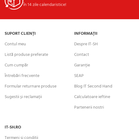
În 14 zile calendaristice!
SUPORT CLIENȚI
INFORMAȚII
Contul meu
Despre IT-SH
Listă produse preferate
Contact
Cum cumpăr
Garanție
Întrebări frecvente
SEAP
Formular returnare produse
Blog IT Second Hand
Sugestii și reclamații
Calculatoare ieftine
Partenerii nostri
IT-SH.RO
Termeni și condiții