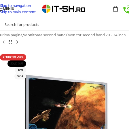
Skip to navigation
MENIU
Skip to main content
Prima pagină
/
Monitoare second hand
/
Monitor second hand 20 - 24 inch
REDUCERE -10%
SOLD OUT
DVI
VGA