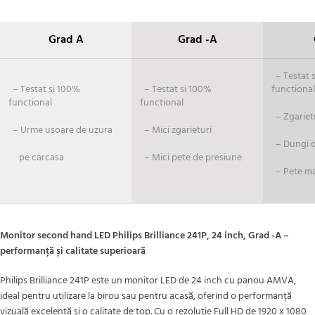
Grad A
Grad -A
– Testat si
– Testat si 100%
– Testat si 100%
functional
functional
functional
– Zgariet
– Urme usoare de uzura
– Mici zgarieturi
– Dungi de
pe carcasa
– Mici pete de presiune
– Pete ma
Monitor second hand LED Philips Brilliance 241P, 24 inch, Grad -A –
performanță și calitate superioară
Philips Brilliance 241P este un monitor LED de 24 inch cu panou AMVA,
ideal pentru utilizare la birou sau pentru acasă, oferind o performanță
vizuală excelentă și o calitate de top. Cu o rezoluție Full HD de 1920 x 1080