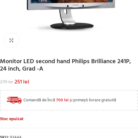
Click to enlarge
Monitor LED second hand Philips Brilliance 241P,
24 inch, Grad -A
251
lei
279
lei
Comandă de Încă
700
lei
și primești livrare gratuită
Stoc epuizat
SKU:
93444