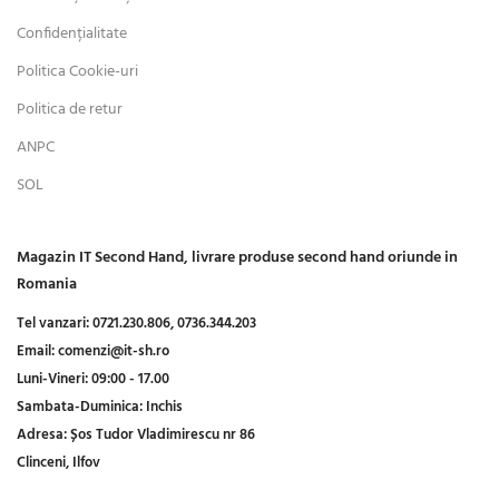
Confidențialitate
Politica Cookie-uri
Politica de retur
ANPC
SOL
Magazin IT Second Hand, livrare produse second hand oriunde in
Romania
Tel vanzari:
0721.230.806,
0736.344.203
Email:
comenzi@it-sh.ro
Luni-Vineri:
09:00 - 17.00
Sambata-Duminica:
Inchis
Adresa:
Șos Tudor Vladimirescu nr 86
Clinceni, Ilfov