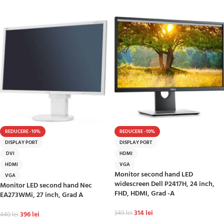
ADAUGĂ ÎN COȘ
REDUCERE -10%
REDUCERE -10%
DISPLAY PORT
DISPLAY PORT
DVI
HDMI
HDMI
VGA
Monitor second hand LED
VGA
widescreen Dell P2417H, 24 inch,
Monitor LED second hand Nec
FHD, HDMI, Grad -A
EA273WMi, 27 inch, Grad A
314
lei
349
lei
396
lei
440
lei