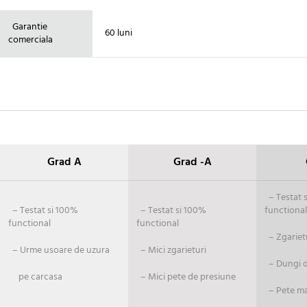
Garantie
60 luni
comerciala
Grad A
Grad -A
– Testat si
– Testat si 100%
– Testat si 100%
functional
functional
functional
– Zgariet
– Urme usoare de uzura
– Mici zgarieturi
– Dungi de
pe carcasa
– Mici pete de presiune
– Pete ma