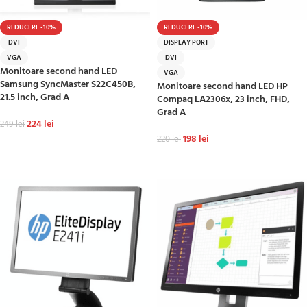
REDUCERE -10%
REDUCERE -10%
DVI
DISPLAY PORT
VGA
DVI
Monitoare second hand LED
VGA
Samsung SyncMaster S22C450B,
Monitoare second hand LED HP
21.5 inch, Grad A
Compaq LA2306x, 23 inch, FHD,
Grad A
224
lei
249
lei
198
lei
220
lei
ADAUGĂ ÎN COȘ
ADAUGĂ ÎN COȘ