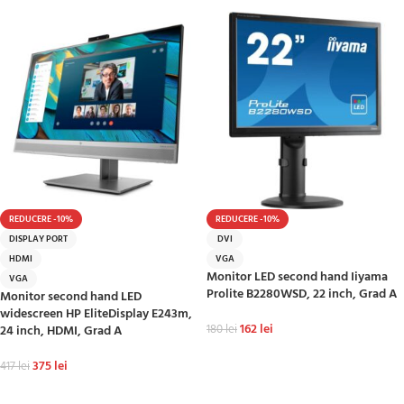
REDUCERE -10%
REDUCERE -10%
DISPLAY PORT
DVI
HDMI
VGA
Monitor LED second hand Iiyama
VGA
Prolite B2280WSD, 22 inch, Grad A
Monitor second hand LED
widescreen HP EliteDisplay E243m,
162
lei
24 inch, HDMI, Grad A
180
lei
ADAUGĂ ÎN COȘ
375
lei
417
lei
ADAUGĂ ÎN COȘ