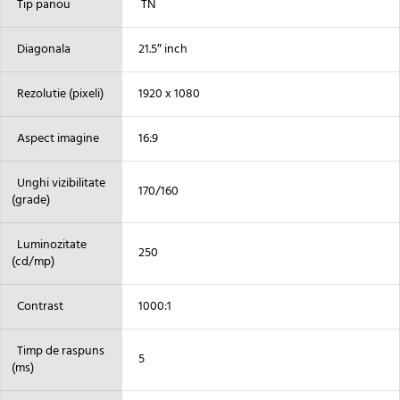
Tip panou
TN
Diagonala
21.5″ inch
Rezolutie (pixeli)
1920 x 1080
Aspect imagine
16:9
Unghi vizibilitate
170/160
(grade)
Luminozitate
250
(cd/mp)
Contrast
1000:1
Timp de raspuns
5
(ms)