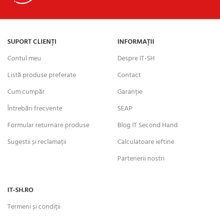
SUPORT CLIENȚI
INFORMAȚII
Contul meu
Despre IT-SH
Listă produse preferate
Contact
Cum cumpăr
Garanție
Întrebări frecvente
SEAP
Formular returnare produse
Blog IT Second Hand
Sugestii și reclamații
Calculatoare ieftine
Partenerii nostri
IT-SH.RO
Termeni și condiții