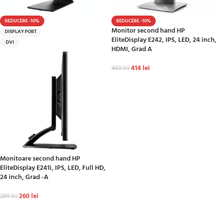
REDUCERE -10%
REDUCERE -10%
Monitor second hand HP
DISPLAY PORT
EliteDisplay E242, IPS, LED, 24 inch,
DVI
HDMI, Grad A
414
lei
460
lei
ADAUGĂ ÎN COȘ
Monitoare second hand HP
EliteDisplay E241i, IPS, LED, Full HD,
24 inch, Grad -A
260
lei
289
lei
ADAUGĂ ÎN COȘ